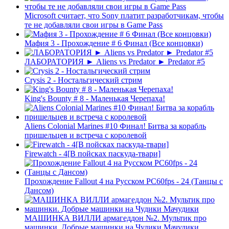
Microsoft считает, что Sony платит разработчикам, чтобы
те не добавляли свои игры в Game Pass
Мафия 3 - Прохождение # 6 Финал (Все концовки)
ЛАБОРАТОРИЯ ► Aliens vs Predator ► Predator #5
Crysis 2 - Ностальгический стрим
King's Bounty # 8 - Маленькая Черепаха!
Aliens Colonial Marines #10 Финал! Битва за корабль
пришельцев и встреча с королевой
Firewatch - 4[В пойсках паскуда-твари]
Прохождение Fallout 4 на Русском PС60fps - 24 (Танцы с
Дансом)
МАШИНКА ВИЛЛИ армагеддон №2. Мультик про
машинки. Добрые машинки на Чудики Мачудики