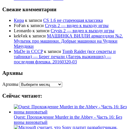
Свежие комментарии
Кира
к записи
CS 1.6 не стареющая классика
FoFan
к записи
Crysis 2 — видео к выходу игры
Leonardo
к записи
Crysis 2 — видео к выходу игры
kek¢иk
к записи
МАШИНКА ВИЛЛИ армагеддон №2.
Мультик про машинки. Добрые машинки на Чудики
Мачудики
MaDe in CCCP
к записи
Tomb Raider (все секреты и
тайники) — Берег печали (Лагерь выживших) —
последняя флешка. 20160320-03
Архивы
Архивы
Сейчас читают:
Quest: Прохождение Murder in the Abbey - Часть 16: Без
вины виноватый