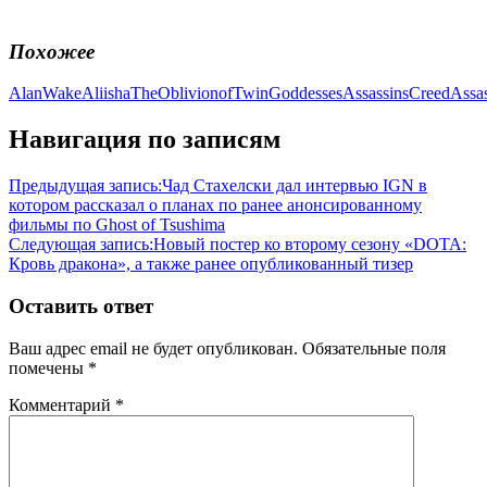
Похожее
AlanWake
AliishaTheOblivionofTwinGoddesses
AssassinsCreed
Assa
Навигация по записям
Предыдущая запись:
Чад Стахелски дал интервью IGN в
котором рассказал о планах по ранее анонсированному
фильмы по Ghost of Tsushima
Следующая запись:
Новый постер ко второму сезону «DOTA:
Кровь дракона», а также ранее опубликованный тизер
Оставить ответ
Ваш адрес email не будет опубликован.
Обязательные поля
помечены
*
Комментарий
*