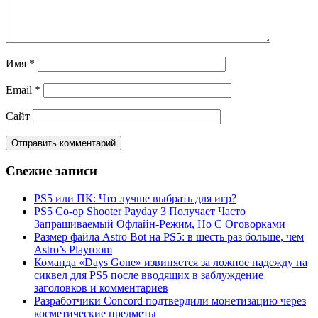
Имя
*
Email
*
Сайт
Свежие записи
PS5 или ПК: Что лучше выбрать для игр?
PS5 Co-op Shooter Payday 3 Получает Часто
Запрашиваемый Офлайн-Режим, Но С Оговорками
Размер файла Astro Bot на PS5: в шесть раз больше, чем
Astro’s Playroom
Команда «Days Gone» извиняется за ложное надежду на
сиквел для PS5 после вводящих в заблуждение
заголовков и комментариев
Разработчики Concord подтвердили монетизацию через
косметические предметы