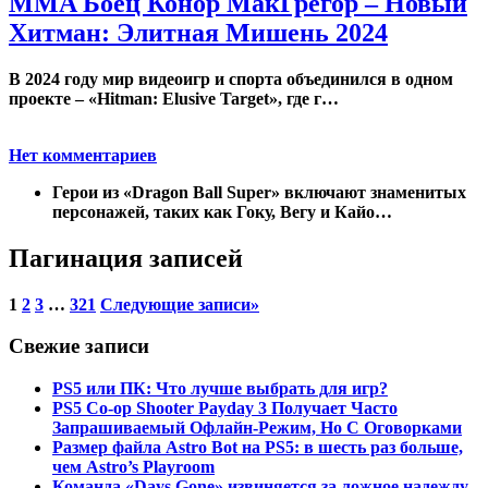
MMA Боец Конор МакГрегор – Новый
Хитман: Элитная Мишень 2024
В 2024 году мир видеоигр и спорта объединился в одном
проекте – «Hitman: Elusive Target», где г…
Нет комментариев
Герои из «Dragon Ball Super» включают знаменитых
персонажей, таких как Гоку, Вегу и Кайо…
Пагинация записей
1
2
3
…
321
Следующие записи
»
Свежие записи
PS5 или ПК: Что лучше выбрать для игр?
PS5 Co-op Shooter Payday 3 Получает Часто
Запрашиваемый Офлайн-Режим, Но С Оговорками
Размер файла Astro Bot на PS5: в шесть раз больше,
чем Astro’s Playroom
Команда «Days Gone» извиняется за ложное надежду