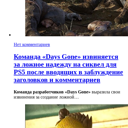
Нет комментариев
Команда «Days Gone» извиняется
за ложное надежду на сиквел для
PS5 после вводящих в заблуждение
заголовков и комментариев
Команда разработчиков «Days Gone»
выразила свои
извинения за создание ложной…