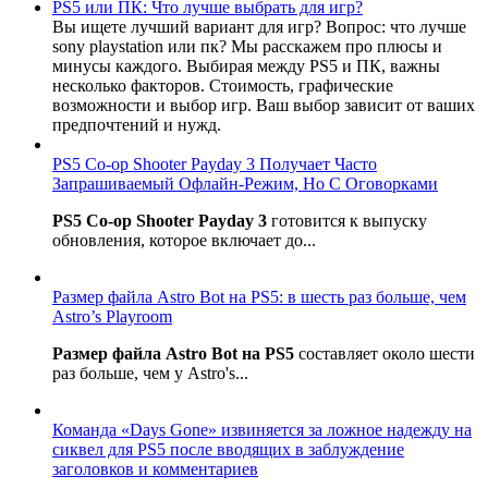
PS5 или ПК: Что лучше выбрать для игр?
Вы ищете лучший вариант для игр? Вопрос: что лучше
sony playstation или пк? Мы расскажем про плюсы и
минусы каждого. Выбирая между PS5 и ПК, важны
несколько факторов. Стоимость, графические
возможности и выбор игр. Ваш выбор зависит от ваших
предпочтений и нужд.
PS5 Co-op Shooter Payday 3 Получает Часто
Запрашиваемый Офлайн-Режим, Но С Оговорками
PS5 Co-op Shooter Payday 3
готовится к выпуску
обновления, которое включает до...
Размер файла Astro Bot на PS5: в шесть раз больше, чем
Astro’s Playroom
Размер файла Astro Bot на PS5
составляет около шести
раз больше, чем у Astro's...
Команда «Days Gone» извиняется за ложное надежду на
сиквел для PS5 после вводящих в заблуждение
заголовков и комментариев