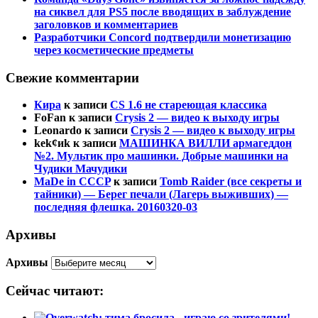
на сиквел для PS5 после вводящих в заблуждение
заголовков и комментариев
Разработчики Concord подтвердили монетизацию
через косметические предметы
Свежие комментарии
Кира
к записи
CS 1.6 не стареющая классика
FoFan
к записи
Crysis 2 — видео к выходу игры
Leonardo
к записи
Crysis 2 — видео к выходу игры
kek¢иk
к записи
МАШИНКА ВИЛЛИ армагеддон
№2. Мультик про машинки. Добрые машинки на
Чудики Мачудики
MaDe in CCCP
к записи
Tomb Raider (все секреты и
тайники) — Берег печали (Лагерь выживших) —
последняя флешка. 20160320-03
Архивы
Архивы
Сейчас читают: