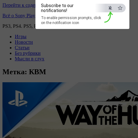
Перейти к содержимому
Subscribe to our
notifications!
Всё о Sony Playstation
To enable permission prompts, click
on the notification icon
PS3, PS4. PS5, PS games
Игры
Новости
Статьи
Без рубрики
Мысли в слух
Метка:
КВМ