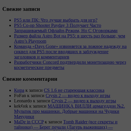
Свежие записи
PS5 или ПК: Что лучше выбрать для игр?
PS5 Co-op Shooter Payday 3 Получает Часто
Запрашиваемый Офлайн-Режим, Но С Оговорками
Размер файла Astro Bot на PS5: в шесть раз больше, чем
Astro’s Playroom
Команда «Days Gone» извиняется за ложное надежду на
сиквел для PS5 после вводящих в заблуждение
заголовков и комментариев
Разработчики Concord подтвердили монетизацию через
косметические предметы
Свежие комментарии
Кира
к записи
CS 1.6 не стареющая классика
FoFan
к записи
Crysis 2 — видео к выходу игры
Leonardo
к записи
Crysis 2 — видео к выходу игры
kek¢иk
к записи
МАШИНКА ВИЛЛИ армагеддон №2.
Мультик про машинки. Добрые машинки на Чудики
Мачудики
MaDe in CCCP
к записи
Tomb Raider (все секреты и
тайники) — Берег печали (Лагерь выживших) —