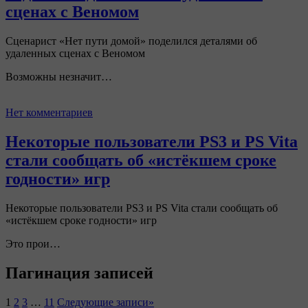
сценах с Веномом
Сценарист «Нет пути домой» поделился деталями об
удаленных сценах с Веномом
Возможны незначит…
Нет комментариев
Некоторые пользователи PS3 и PS Vita
стали сообщать об «истёкшем сроке
годности» игр
Некоторые пользователи PS3 и PS Vita стали сообщать об
«истёкшем сроке годности» игр
Это прои…
Пагинация записей
1
2
3
…
11
Следующие записи
»