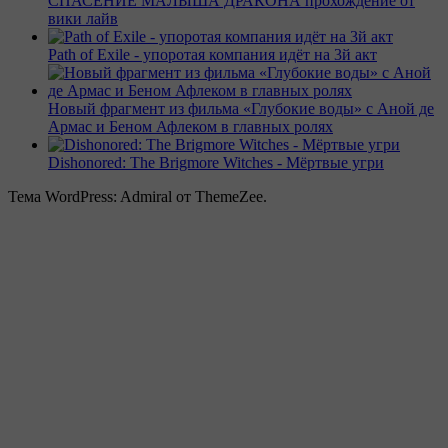
СПАСЕНИЕ МАЛЫША ДРАКОНА прохождение от
вики лайв
Path of Exile - упоротая компания идёт на 3й акт
Новый фрагмент из фильма «Глубокие воды» с Аной де
Армас и Беном Афлеком в главных ролях
Dishonored: The Brigmore Witches - Мёртвые угри
Тема WordPress: Admiral от ThemeZee.