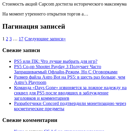
Стоимость акций Capcom достигла исторического максимума
На момент утреннего открытия торгов а…
Пагинация записей
1
2
3
…
17
Следующие записи
»
Свежие записи
PS5 или ПК: Что лучше выбрать для игр?
PS5 Co-op Shooter Payday 3 Получает Часто
Запрашиваемый Офлайн-Режим, Но С Оговорками
Размер файла Astro Bot на PS5: в шесть раз больше, чем
Astro’s Playroom
Команда «Days Gone» извиняется за ложное надежду на
сиквел для PS5 после вводящих в заблуждение
заголовков и комментариев
Разработчики Concord подтвердили монетизацию через
косметические предметы
Свежие комментарии