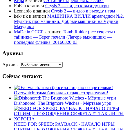
Кира
к записи
CS 1.6 не стареющая классика
FoFan
к записи
Crysis 2 — видео к выходу игры
Leonardo
к записи
Crysis 2 — видео к выходу игры
kek¢иk
к записи
МАШИНКА ВИЛЛИ армагеддон №2.
Мультик про машинки. Добрые машинки на Чудики
Мачудики
MaDe in CCCP
к записи
Tomb Raider (все секреты и
тайники) — Берег печали (Лагерь выживших) —
последняя флешка. 20160320-03
Архивы
Архивы
Сейчас читают:
Overwatch: тима бросила - играю со зрителями!
Dishonored: The Brigmore Witches - Мёртвые угри
NEED FOR SPEED: PAYBACK - НАЧАЛО ИГРЫ
СТРИМ | ПРОХОЖДЕНИЯ СЮЖЕТА #1 ТАК ЛИ ТЫ