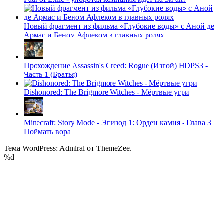
Новый фрагмент из фильма «Глубокие воды» с Аной де
Армас и Беном Афлеком в главных ролях
Прохождение Assassin's Creed: Rogue (Изгой) HDPS3 -
Часть 1 (Братья)
Dishonored: The Brigmore Witches - Мёртвые угри
Minecraft: Story Mode - Эпизод 1: Орден камня - Глава 3
Поймать вора
Тема WordPress: Admiral от ThemeZee.
%d