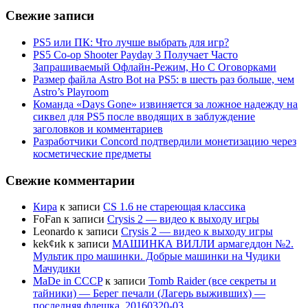
Свежие записи
PS5 или ПК: Что лучше выбрать для игр?
PS5 Co-op Shooter Payday 3 Получает Часто
Запрашиваемый Офлайн-Режим, Но С Оговорками
Размер файла Astro Bot на PS5: в шесть раз больше, чем
Astro’s Playroom
Команда «Days Gone» извиняется за ложное надежду на
сиквел для PS5 после вводящих в заблуждение
заголовков и комментариев
Разработчики Concord подтвердили монетизацию через
косметические предметы
Свежие комментарии
Кира
к записи
CS 1.6 не стареющая классика
FoFan
к записи
Crysis 2 — видео к выходу игры
Leonardo
к записи
Crysis 2 — видео к выходу игры
kek¢иk
к записи
МАШИНКА ВИЛЛИ армагеддон №2.
Мультик про машинки. Добрые машинки на Чудики
Мачудики
MaDe in CCCP
к записи
Tomb Raider (все секреты и
тайники) — Берег печали (Лагерь выживших) —
последняя флешка. 20160320-03