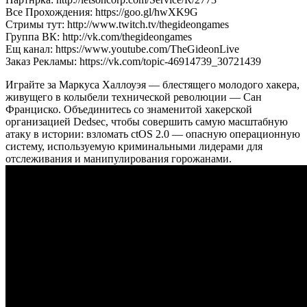
Все Прохождения: https://goo.gl/hwXK9G
Стримы тут: http://www.twitch.tv/thegideongames
Группа ВК: http://vk.com/thegideongames
Ещ канал: https://www.youtube.com/TheGideonLive
Заказ Рекламы: https://vk.com/topic-46914739_30721439
Играйте за Маркуса Халлоуэя — блестящего молодого хакера,
живущего в колыбели технической революции — Сан
Франциско. Объединитесь со знаменитой хакерской
организацией Dedsec, чтобы совершить самую масштабную
атаку в истории: взломать ctOS 2.0 — опасную операционную
систему, используемую криминальными лидерами для
отслеживания и манипулирования горожанами.