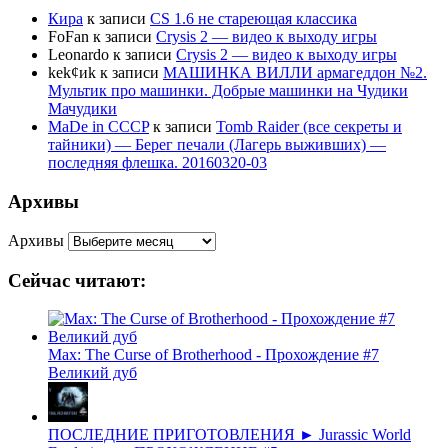
Кира
к записи
CS 1.6 не стареющая классика
FoFan
к записи
Crysis 2 — видео к выходу игры
Leonardo
к записи
Crysis 2 — видео к выходу игры
kek¢иk
к записи
МАШИНКА ВИЛЛИ армагеддон №2.
Мультик про машинки. Добрые машинки на Чудики
Мачудики
MaDe in CCCP
к записи
Tomb Raider (все секреты и
тайники) — Берег печали (Лагерь выживших) —
последняя флешка. 20160320-03
Архивы
Архивы
Сейчас читают:
Max: The Curse of Brotherhood - Прохождение #7
Великий дуб
ПОСЛЕДНИЕ ПРИГОТОВЛЕНИЯ ► Jurassic World