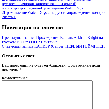
русском
новая
новинка
новое
новый
открытый
мир
пк
про
прохождение
Прохождение Watch Dogs
2
Прохождение Watch Dogs 2 на русском
прохождение воч догс
2
часть 1
Навигация по записям
Предыдущая запись:
Прохождение Batman: Arkham Knight на
Русском PС60fps DLC: Найтвинг
Следующая запись:
КАЛИБР (Caliber) ПЕРВЫЙ ГЕЙМПЛЕЙ
Оставить ответ
Ваш адрес email не будет опубликован.
Обязательные поля
помечены
*
Комментарий
*