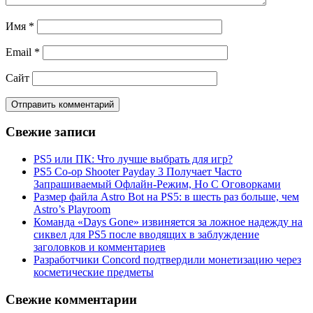
Имя
*
Email
*
Сайт
Свежие записи
PS5 или ПК: Что лучше выбрать для игр?
PS5 Co-op Shooter Payday 3 Получает Часто
Запрашиваемый Офлайн-Режим, Но С Оговорками
Размер файла Astro Bot на PS5: в шесть раз больше, чем
Astro’s Playroom
Команда «Days Gone» извиняется за ложное надежду на
сиквел для PS5 после вводящих в заблуждение
заголовков и комментариев
Разработчики Concord подтвердили монетизацию через
косметические предметы
Свежие комментарии