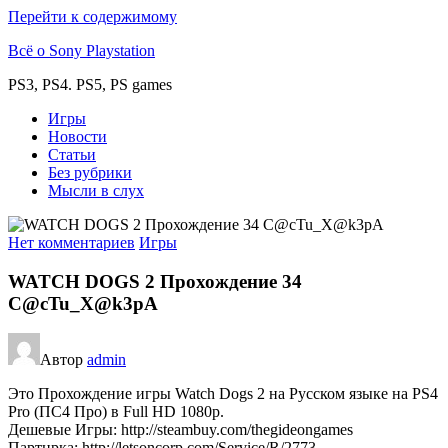
Перейти к содержимому
Всё о Sony Playstation
PS3, PS4. PS5, PS games
Игры
Новости
Статьи
Без рубрики
Мысли в слух
Нет комментариев
Игры
WATCH DOGS 2 Прохождение 34
C@cTu_X@k3pA
Автор
admin
Это Прохождение игры Watch Dogs 2 на Русском языке на PS4
Pro (ПС4 Про) в Full HD 1080p.
Дешевые Игры: http://steambuy.com/thegideongames
Партнрка: http://letsoncorp.com/Service/R/2773