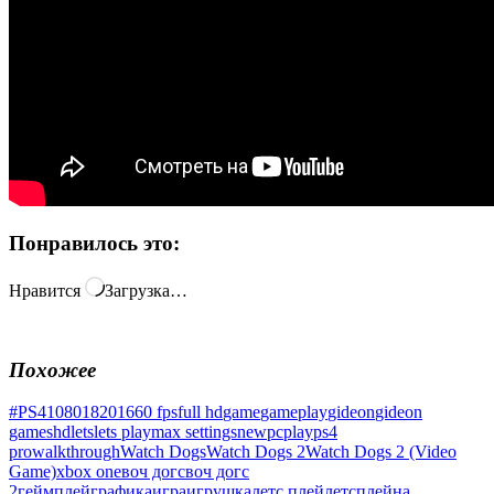
Понравилось это:
Нравится
Загрузка…
Похожее
#PS4
1080
18
2016
60 fps
full hd
game
gameplay
gideon
gideon
games
hd
lets
lets play
max settings
new
pc
play
ps4
pro
walkthrough
Watch Dogs
Watch Dogs 2
Watch Dogs 2 (Video
Game)
xbox one
воч догс
воч догс
2
геймплей
графика
игра
игрушка
летс плей
летсплей
на