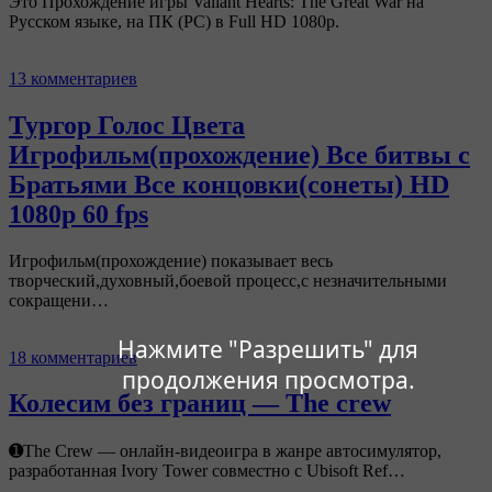
Это Прохождение игры Valiant Hearts: The Great War на
Русском языке, на ПК (PC) в Full HD 1080p.
13 комментариев
Тургор Голос Цвета
Игрофильм(прохождение) Все битвы с
Братьями Все концовки(сонеты) HD
1080p 60 fps
Игрофильм(прохождение) показывает весь
творческий,духовный,боевой процесс,с незначительными
сокращени…
Нажмите "Разрешить" для
18 комментариев
продолжения просмотра.
Колесим без границ — The crew
➊The Crew — онлайн-видеоигра в жанре автосимулятор,
разработанная Ivory Tower совместно с Ubisoft Ref…