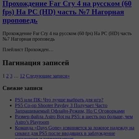
Прохождение Far Cry 4 на русском (60
fps) На PC (HD) часть №7 Нагорная
проповедь
Прохождение Far Cry 4 на русском (60 fps) На PC (HD) часть
№7 Нагорная проповедь
Плейлист Прохожден…
Пагинация записей
1
2
3
…
12
Следующие записи
»
Свежие записи
PS5 или ПК: Что лучше выбрать для игр?
PS5 Co-op Shooter Payday 3 Получает Часто
Запрашиваемый Офлайн-Режим, Но С Оговорками
Размер файла Astro Bot на PS5: в шесть раз больше, чем
Astro’s Playroom
Команда «Days Gone» извиняется за ложное надежду на
сиквел для PS5 после вводящих в заблуждение
заголовков и комментариев