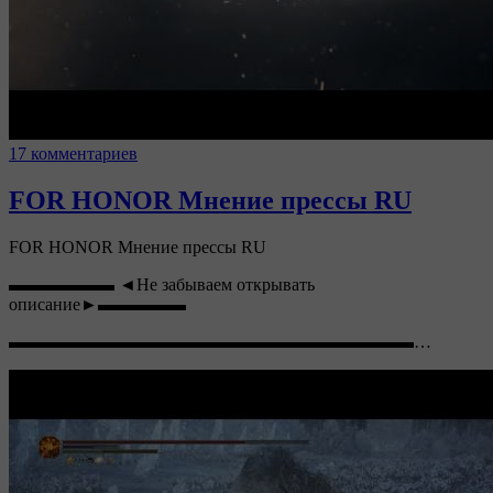
17 комментариев
FOR HONOR Мнение прессы RU
FOR HONOR Мнение прессы RU
▬▬▬▬▬▬ ◄Не забываем открывать
описание►▬▬▬▬▬
▬▬▬▬▬▬▬▬▬▬▬▬▬▬▬▬▬▬▬▬▬▬▬…