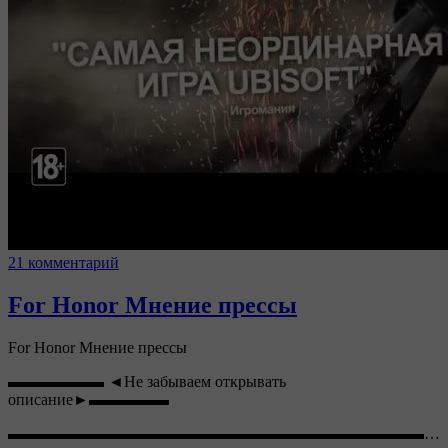
21 комментарий
For Honor Мнение прессы
For Honor Мнение прессы
▬▬▬▬▬▬ ◄Не забываем открывать
описание►▬▬▬▬▬
▬▬▬▬▬▬▬▬▬▬▬▬▬▬▬▬▬▬▬▬▬▬▬▬▬▬…