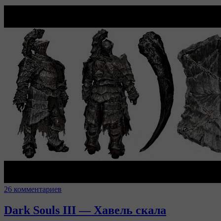
26 комментариев
Dark Souls III — Хавель скала