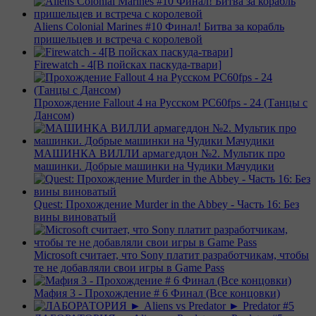
Aliens Colonial Marines #10 Финал! Битва за корабль
пришельцев и встреча с королевой
Firewatch - 4[В пойсках паскуда-твари]
Прохождение Fallout 4 на Русском PС60fps - 24 (Танцы с
Дансом)
МАШИНКА ВИЛЛИ армагеддон №2. Мультик про
машинки. Добрые машинки на Чудики Мачудики
Quest: Прохождение Murder in the Abbey - Часть 16: Без
вины виноватый
Microsoft считает, что Sony платит разработчикам, чтобы
те не добавляли свои игры в Game Pass
Мафия 3 - Прохождение # 6 Финал (Все концовки)