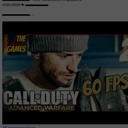
описание►▬▬▬▬▬
▬▬▬▬▬▬…
48 комментариев