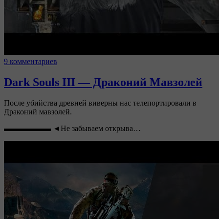
9 комментариев
Dark Souls III — Драконий Мавзолей
После убийства древней виверны нас телепортировали в
Драконий мавзолей.
▬▬▬▬▬▬ ◄Не забываем открыва…