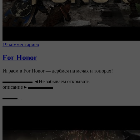
19 комментариев
For Honor
Играем в For Honor — дерёмся на мечах и топорах!
▬▬▬▬▬▬ ◄Не забываем открывать
описание►▬▬▬▬▬
▬▬▬…