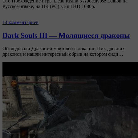
Это Прохождение игры Dead Rising 3 Apocalypse Edition на
Русском языке, на ПК (PC) в Full HD 1080p.
14 комментариев
Dark Souls III — Молящиеся драконы
Обследовали Драконий мавзолей в локации Пик древних
драконов и нашли интересный обрыв на котором сиди…