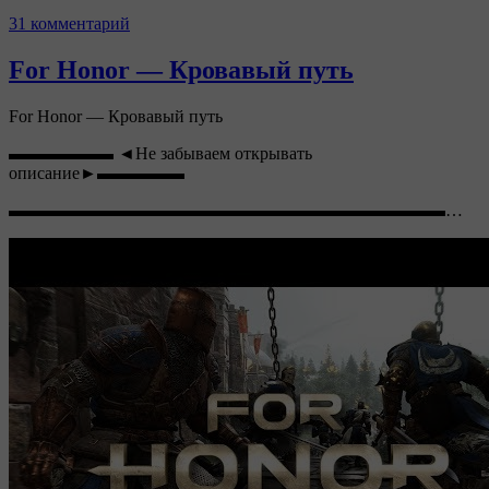
31 комментарий
For Honor — Кровавый путь
For Honor — Кровавый путь
▬▬▬▬▬▬ ◄Не забываем открывать
описание►▬▬▬▬▬
▬▬▬▬▬▬▬▬▬▬▬▬▬▬▬▬▬▬▬▬▬▬▬▬▬…