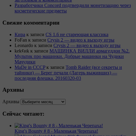
Разработчики Concord подтвердили монетизацию через
косметические предметы
Свежие комментарии
Кира
к записи
CS 1.6 не стареющая классика
FoFan
к записи
Crysis 2 — видео к выходу игры
Leonardo
к записи
Crysis 2 — видео к выходу игры
kek¢иk
к записи
МАШИНКА ВИЛЛИ армагеддон №2.
Мультик про машинки. Добрые машинки на Чудики
Мачудики
MaDe in CCCP
к записи
Tomb Raider (все секреты и
тайники) — Берег печали (Лагерь выживших) —
последняя флешка. 20160320-03
Архивы
Архивы
Сейчас читают:
King's Bounty # 8 - Маленькая Черепаха!