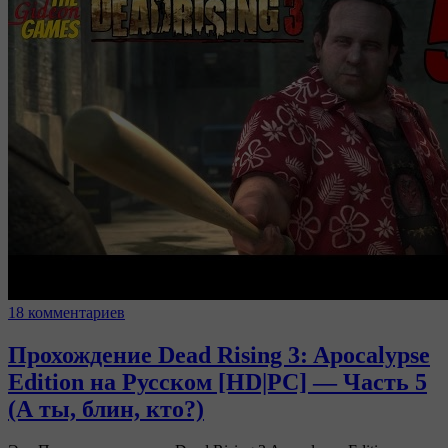
18 комментариев
Прохождение Dead Rising 3: Apocalypse
Edition на Русском [HD|PC] — Часть 5
(А ты, блин, кто?)