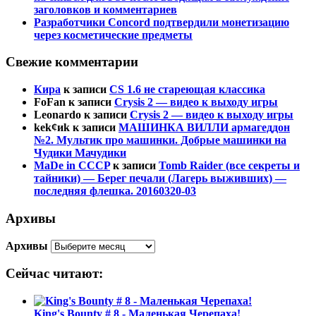
заголовков и комментариев
Разработчики Concord подтвердили монетизацию
через косметические предметы
Свежие комментарии
Кира
к записи
CS 1.6 не стареющая классика
FoFan
к записи
Crysis 2 — видео к выходу игры
Leonardo
к записи
Crysis 2 — видео к выходу игры
kek¢иk
к записи
МАШИНКА ВИЛЛИ армагеддон
№2. Мультик про машинки. Добрые машинки на
Чудики Мачудики
MaDe in CCCP
к записи
Tomb Raider (все секреты и
тайники) — Берег печали (Лагерь выживших) —
последняя флешка. 20160320-03
Архивы
Архивы
Сейчас читают:
King's Bounty # 8 - Маленькая Черепаха!