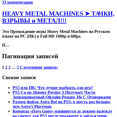
33 комментария
HEAVY METAL MACHINES ➤ ТАЧКИ,
ВЗРЫВЫ и МЕТАЛ!!!
Это Прохождение игры Heavy Metal Machines на Русском
языке на PC (ПК) в Full HD 1080p и 60fps.
П…
Пагинация записей
1
2
3
…
5
Следующие записи
»
Свежие записи
PS5 или ПК: Что лучше выбрать для игр?
PS5 Co-op Shooter Payday 3 Получает Часто
Запрашиваемый Офлайн-Режим, Но С Оговорками
Размер файла Astro Bot на PS5: в шесть раз больше,
чем Astro’s Playroom
Команда «Days Gone» извиняется за ложное надежду
на сиквел для PS5 после вводящих в заблуждение