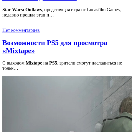
Star Wars: Outlaws
, предстоящая игра от Lucasfilm Games,
недавно прошла этап п…
Нет комментариев
Возможности PS5 для просмотра
«Mixtape»
С выходом
Mixtape
на
PS5
, зрители смогут насладиться не
тольк…