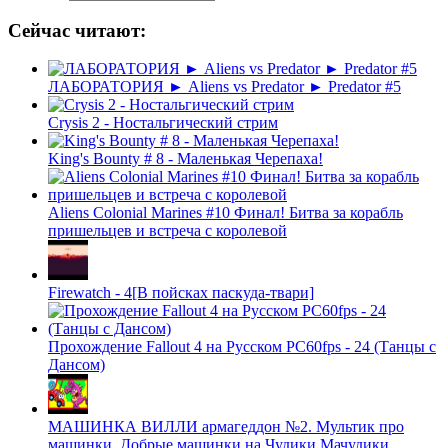
Сейчас читают:
ЛАБОРАТОРИЯ ► Aliens vs Predator ► Predator #5
Crysis 2 - Ностальгический стрим
King's Bounty # 8 - Маленькая Черепаха!
Aliens Colonial Marines #10 Финал! Битва за корабль
пришельцев и встреча с королевой
Firewatch - 4[В пойсках паскуда-твари]
Прохождение Fallout 4 на Русском PС60fps - 24 (Танцы с
Дансом)
МАШИНКА ВИЛЛИ армагеддон №2. Мультик про
машинки. Добрые машинки на Чудики Мачудики