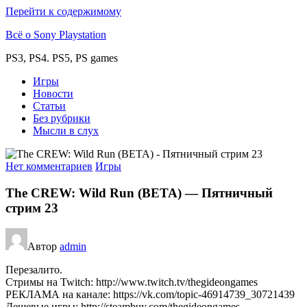
Перейти к содержимому
Всё о Sony Playstation
PS3, PS4. PS5, PS games
Игры
Новости
Статьи
Без рубрики
Мысли в слух
Нет комментариев
Игры
The CREW: Wild Run (BETA) — Пятничный
стрим 23
Автор
admin
Перезалито.
Стримы на Twitch: http://www.twitch.tv/thegideongames
РЕКЛАМА на канале: https://vk.com/topic-46914739_30721439
Дешевые игры: http://steambuy.com/thegideongames