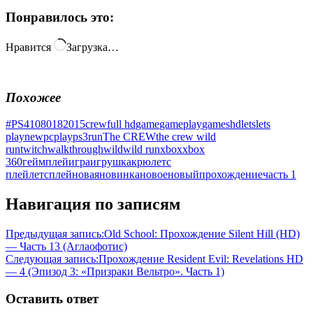
Понравилось это:
Нравится
Загрузка…
Похожее
#PS4
1080
18
2015
crew
full hd
game
gameplay
games
hd
lets
lets
play
new
pc
play
ps3
run
The CREW
the crew wild
run
twitch
walkthrough
wild
wild run
xbox
xbox
360
геймплей
игра
игрушка
крю
летс
плей
летсплей
новая
новинка
новое
новый
прохождение
часть 1
Навигация по записям
Предыдущая запись:
Old School: Прохождение Silent Hill (HD)
— Часть 13 (Аглаофотис)
Следующая запись:
Прохождение Resident Evil: Revelations HD
— 4 (Эпизод 3: «Призраки Вельтро». Часть 1)
Оставить ответ