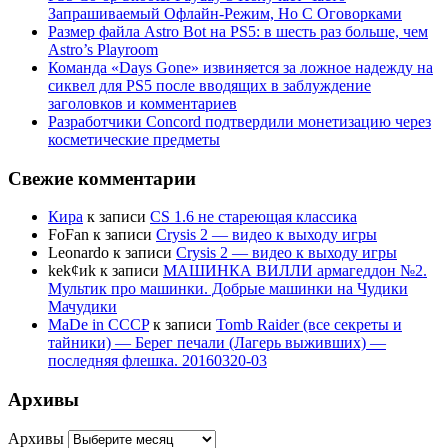
Запрашиваемый Офлайн-Режим, Но С Оговорками
Размер файла Astro Bot на PS5: в шесть раз больше, чем
Astro’s Playroom
Команда «Days Gone» извиняется за ложное надежду на
сиквел для PS5 после вводящих в заблуждение
заголовков и комментариев
Разработчики Concord подтвердили монетизацию через
косметические предметы
Свежие комментарии
Кира
к записи
CS 1.6 не стареющая классика
FoFan
к записи
Crysis 2 — видео к выходу игры
Leonardo
к записи
Crysis 2 — видео к выходу игры
kek¢иk
к записи
МАШИНКА ВИЛЛИ армагеддон №2.
Мультик про машинки. Добрые машинки на Чудики
Мачудики
MaDe in CCCP
к записи
Tomb Raider (все секреты и
тайники) — Берег печали (Лагерь выживших) —
последняя флешка. 20160320-03
Архивы
Архивы