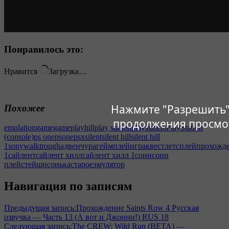
Понравилось это:
Нравится
Загрузка…
Нажмите "Разрешить"
Похожее
продолжения просмо
emulation
game
gameplay
hill
play station
playstation
PlayStation
(console)
ps one
psone
psx
silent
silent hill
silent hill
1
sony
walktrough
адвенчура
геймплей
игра
квест
летсплей
прохожд
1
сайлент
сайлент хилл
сайлент хилл 1
сони
сони
плейстейшн
сонька
старое
эмулятор
Навигация по записям
Предыдущая запись:
Прохождение Saints Row 4 Русская
озвучка — Часть 13 (А вот и Джонни!) RUS 18
Следующая запись:
The CREW: Wild Run (BETA) —