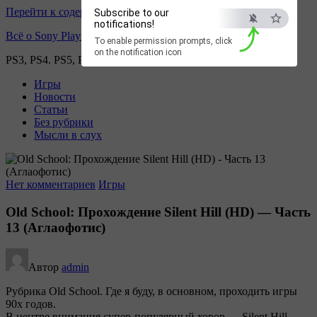
Перейти к содержимому
Subscribe to our
notifications!
Всё о Sony Playstation
To enable permission prompts, click
on the notification icon
PS3, PS4. PS5, PS games
Игры
Новости
Статьи
Без рубрики
Мысли в слух
Нет комментариев
Игры
Old School: Прохождение Silent Hill (HD) — Часть
13 (Аглаофотис)
Автор
admin
Рубрика Old School. Где я буду, в основном, проходить игры
90х годов.
В центре внимания супер-популярный хорор — Silent Hill.