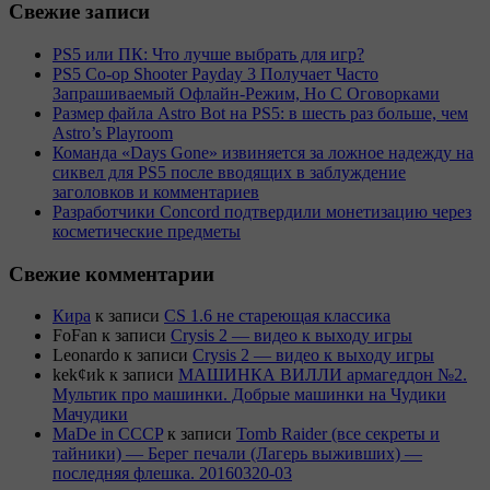
Свежие записи
PS5 или ПК: Что лучше выбрать для игр?
PS5 Co-op Shooter Payday 3 Получает Часто
Запрашиваемый Офлайн-Режим, Но С Оговорками
Размер файла Astro Bot на PS5: в шесть раз больше, чем
Astro’s Playroom
Команда «Days Gone» извиняется за ложное надежду на
сиквел для PS5 после вводящих в заблуждение
заголовков и комментариев
Разработчики Concord подтвердили монетизацию через
косметические предметы
Свежие комментарии
Кира
к записи
CS 1.6 не стареющая классика
FoFan
к записи
Crysis 2 — видео к выходу игры
Leonardo
к записи
Crysis 2 — видео к выходу игры
kek¢иk
к записи
МАШИНКА ВИЛЛИ армагеддон №2.
Мультик про машинки. Добрые машинки на Чудики
Мачудики
MaDe in CCCP
к записи
Tomb Raider (все секреты и
тайники) — Берег печали (Лагерь выживших) —
последняя флешка. 20160320-03