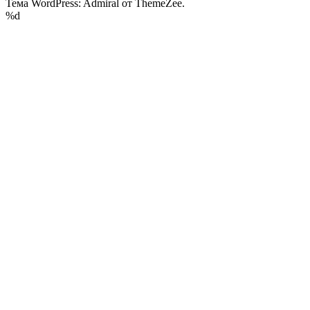
Тема WordPress: Admiral от ThemeZee.
%d