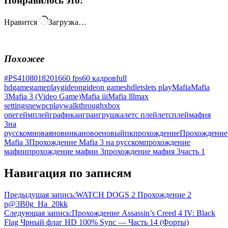
Понравилось это:
Нравится
Загрузка…
Похожее
#PS4
1080
18
2016
60 fps
60 кадров
full
hd
game
gameplay
gideon
gideon games
hd
lets
lets play
Mafia
Mafia
3
Mafia 3 (Video Game)
Mafia iii
Mafia lll
max
settings
new
pc
play
walkthrough
xbox
one
геймплей
графика
игра
игрушка
летс плей
летсплей
мафия
3
на
русском
новая
новинка
новое
новый
пк
прохождение
Прохождение
Mafia 3
Прохождение Mafia 3 на русском
прохождение
мафии
прохождение мафии 3
прохождение мафия 3
часть 1
Навигация по записям
Предыдущая запись:
WATCH DOGS 2 Прохождение 2
p@3B0g_Ha_20kk
Следующая запись:
Прохождение Assassin’s Creed 4 IV: Black
Flag Чрный флаг HD 100% Sync — Часть 14 (Форты)