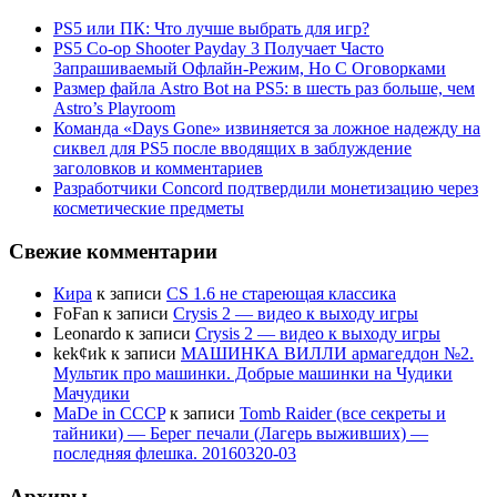
PS5 или ПК: Что лучше выбрать для игр?
PS5 Co-op Shooter Payday 3 Получает Часто
Запрашиваемый Офлайн-Режим, Но С Оговорками
Размер файла Astro Bot на PS5: в шесть раз больше, чем
Astro’s Playroom
Команда «Days Gone» извиняется за ложное надежду на
сиквел для PS5 после вводящих в заблуждение
заголовков и комментариев
Разработчики Concord подтвердили монетизацию через
косметические предметы
Свежие комментарии
Кира
к записи
CS 1.6 не стареющая классика
FoFan
к записи
Crysis 2 — видео к выходу игры
Leonardo
к записи
Crysis 2 — видео к выходу игры
kek¢иk
к записи
МАШИНКА ВИЛЛИ армагеддон №2.
Мультик про машинки. Добрые машинки на Чудики
Мачудики
MaDe in CCCP
к записи
Tomb Raider (все секреты и
тайники) — Берег печали (Лагерь выживших) —
последняя флешка. 20160320-03
Архивы