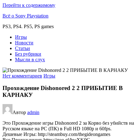
Перейти к содержимому
Всё о Sony Playstation
PS3, PS4. PS5, PS games
Игры
Новости
Статьи
Без рубрики
Мысли в слух
Нет комментариев
Игры
Прохождение Dishonored 2 2 ПРИБЫТИЕ В
КАРНАКУ
Автор
admin
Это Прохождение игры Dishonored 2 за Корво без убийств на
Русском языке на PC (ПК) в Full HD 1080p и 60fps.
Дешевые Игры: http://steambuy.com/thegideongames
Все Прохождения: https://goo.gl/hwXK9G