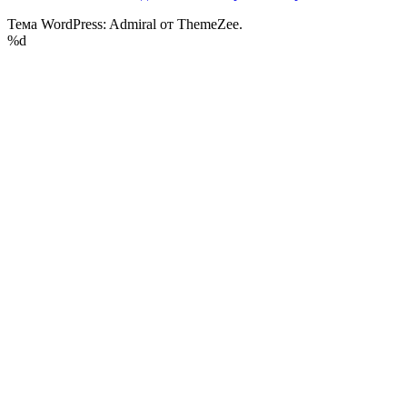
Тема WordPress: Admiral от ThemeZee.
%d