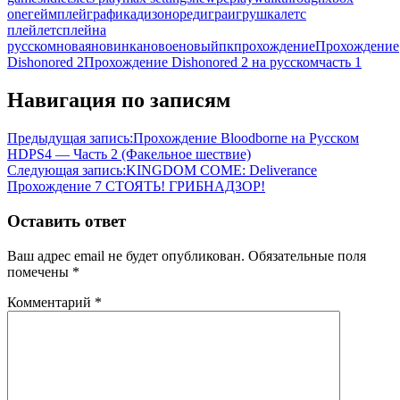
one
геймплей
графика
дизоноред
игра
игрушка
летс
плей
летсплей
на
русском
новая
новинка
новое
новый
пк
прохождение
Прохождение
Dishonored 2
Прохождение Dishonored 2 на русском
часть 1
Навигация по записям
Предыдущая запись:
Прохождение Bloodborne на Русском
HDPS4 — Часть 2 (Факельное шествие)
Следующая запись:
KINGDOM COME: Deliverance
Прохождение 7 СТОЯТЬ! ГРИБНАДЗОР!
Оставить ответ
Ваш адрес email не будет опубликован.
Обязательные поля
помечены
*
Комментарий
*