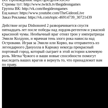
Стримы тут: http://www.twitch.tv/thegideongames
Группа ВК: http://vk.com/thegideongames
Ещ канал: https://www.youtube.com/TheGideonLive
Заказ Рекламы: https://vk.com/topic-46914739_30721439
Действие игры Dishonored 2 разворачивается спустя
пятнадцать лет после победы над лордом-регентом и ужасной
крысиной чумы. Необычный враг отнял трон у императрицы
Эмили Колдуин, и мрачная тень злого рока нависла над
Островами. Играя за Эмили или Корво, вы отправитесь из
легендарного Дануолла в Карнаку некогда прекрасный
портовый город, который сыграет в этой истории ключевую
роль. Метка Чужого и ваши новые способности помогут
выследить ваших врагов и вернуть то, что принадлежит вам
по праву.