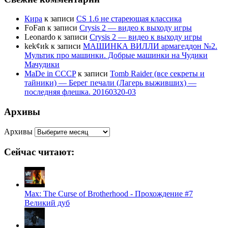
Кира
к записи
CS 1.6 не стареющая классика
FoFan
к записи
Crysis 2 — видео к выходу игры
Leonardo
к записи
Crysis 2 — видео к выходу игры
kek¢иk
к записи
МАШИНКА ВИЛЛИ армагеддон №2.
Мультик про машинки. Добрые машинки на Чудики
Мачудики
MaDe in CCCP
к записи
Tomb Raider (все секреты и
тайники) — Берег печали (Лагерь выживших) —
последняя флешка. 20160320-03
Архивы
Архивы
Сейчас читают:
Max: The Curse of Brotherhood - Прохождение #7
Великий дуб