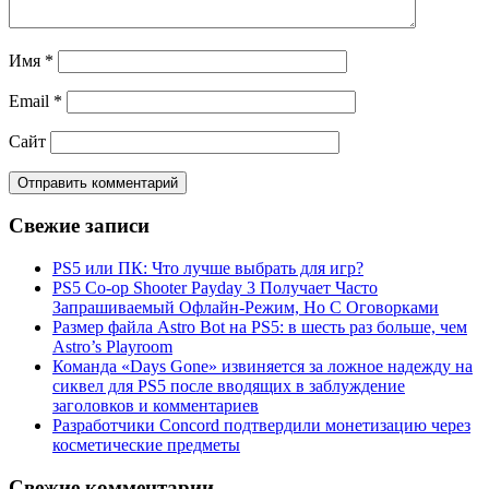
Имя
*
Email
*
Сайт
Свежие записи
PS5 или ПК: Что лучше выбрать для игр?
PS5 Co-op Shooter Payday 3 Получает Часто
Запрашиваемый Офлайн-Режим, Но С Оговорками
Размер файла Astro Bot на PS5: в шесть раз больше, чем
Astro’s Playroom
Команда «Days Gone» извиняется за ложное надежду на
сиквел для PS5 после вводящих в заблуждение
заголовков и комментариев
Разработчики Concord подтвердили монетизацию через
косметические предметы
Свежие комментарии