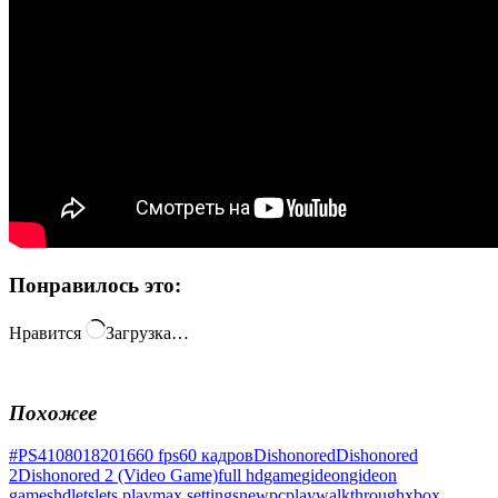
Понравилось это:
Нравится
Загрузка…
Похожее
#PS4
1080
18
2016
60 fps
60 кадров
Dishonored
Dishonored
2
Dishonored 2 (Video Game)
full hd
game
gideon
gideon
games
hd
lets
lets play
max settings
new
pc
play
walkthrough
xbox