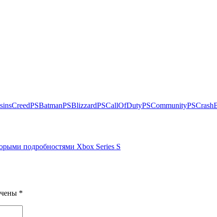
sinsCreed
PSBatman
PSBlizzard
PSCallOfDuty
PSCommunity
PSCrashB
торыми подробностями Xbox Series S
ечены
*