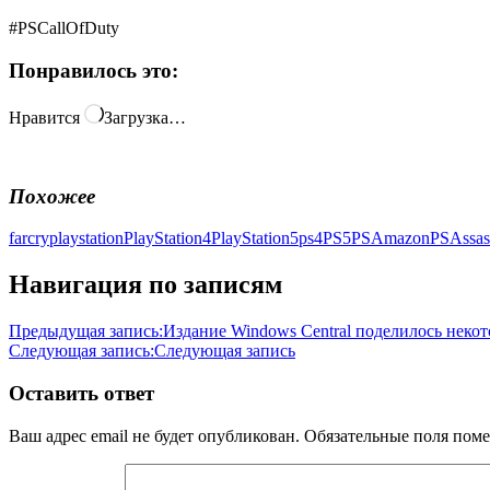
#PSCallOfDuty
Понравилось это:
Нравится
Загрузка…
Похожее
farcry
playstation
PlayStation4
PlayStation5
ps4
PS5
PSAmazon
PSAssas
Навигация по записям
Предыдущая запись:
Издание Windows Central поделилось неко
Следующая запись:
Следующая запись
Оставить ответ
Ваш адрес email не будет опубликован.
Обязательные поля пом