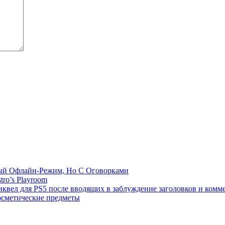
емый Офлайн-Режим, Но С Оговорками
tro’s Playroom
иквел для PS5 после вводящих в заблуждение заголовков и комм
осметические предметы