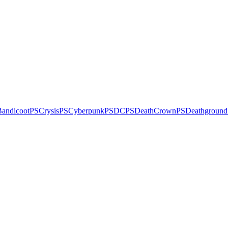
andicoot
PSCrysis
PSCyberpunk
PSDC
PSDeathCrown
PSDeathground