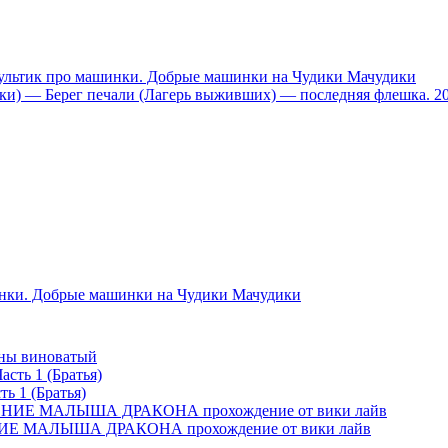
тик про машинки. Добрые машинки на Чудики Мачудики
ники) — Берег печали (Лагерь выживших) — последняя флешка. 2
и. Добрые машинки на Чудики Мачудики
вины виноватый
ть 1 (Братья)
 МАЛЫША ДРАКОНА прохождение от вики лайв