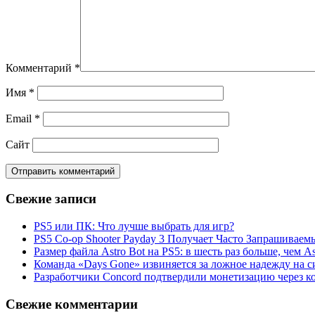
Комментарий
*
Имя
*
Email
*
Сайт
Свежие записи
PS5 или ПК: Что лучше выбрать для игр?
PS5 Co-op Shooter Payday 3 Получает Часто Запрашива
Размер файла Astro Bot на PS5: в шесть раз больше, чем As
Команда «Days Gone» извиняется за ложное надежду на с
Разработчики Concord подтвердили монетизацию через к
Свежие комментарии