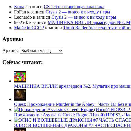
Кира
к записи
CS 1.6 не стареющая классика
FoFan
к записи
Crysis 2 — видео к выходу игры
Leonardo
к записи
Crysis 2 — видео к выходу игры
kek¢иk
к записи
МАШИНКА ВИЛЛИ армагеддон №2. Муль
MaDe in CCCP
к записи
Tomb Raider (все секреты и тай
Архивы
Архивы
Сейчас читают:
МАШИНКА ВИЛЛИ армагеддон №2. Мультик про машинк
Quest: Прохождение Murder in the Abbey - Часть 16: Без 
Прохождение Assassin's Creed: Rogue (Изгой) HDPS3 - Час
ЭЛИС И ВОЛШЕБНЫЕ ДРАКОНЫ #7 ЧАСТЬ СПАСЕНИЕ