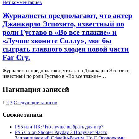
Нет комментариев
Журналисты предполагают, что актер
Джанкарло Эспозито, известный по
роли Густаво в «Во все тяжкие» и
«Лучше звоните Соллу», мог бы
сыграть главного злодея новой части
Far Cry.
Журналисты предполагают, что актер Джанкарло Эспозито,
известный по роли Густаво в «Во все тяжкие»…
Пагинация записей
1
2
3
Следующие записи
»
Свежие записи
PS5 или ПК: Что лучше выбрать для игр?
PS5 Co-op Shooter Payday 3 Получает Часто
Запрашиваемый Офлайн-Режим, Но С Оговорками