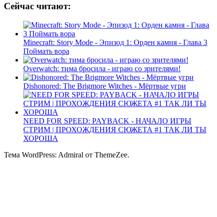
Сейчас читают:
Minecraft: Story Mode - Эпизод 1: Орден камня - Глава 3
Поймать вора
Overwatch: тима бросила - играю со зрителями!
Dishonored: The Brigmore Witches - Мёртвые угри
NEED FOR SPEED: PAYBACK - НАЧАЛО ИГРЫ
СТРИМ | ПРОХОЖДЕНИЯ СЮЖЕТА #1 ТАК ЛИ ТЫ
ХОРОША
Тема WordPress: Admiral от ThemeZee.