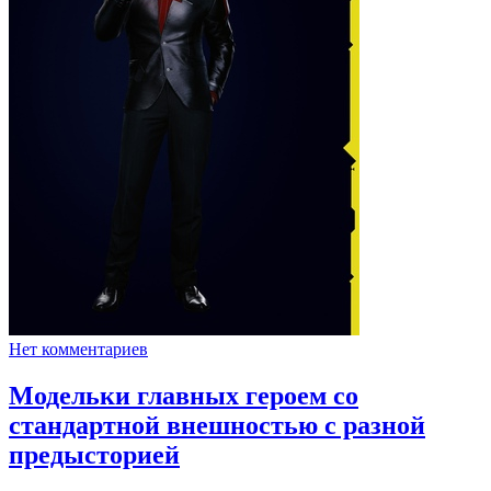
Нет комментариев
Модельки главных героем со
стандартной внешностью с разной
предысторией