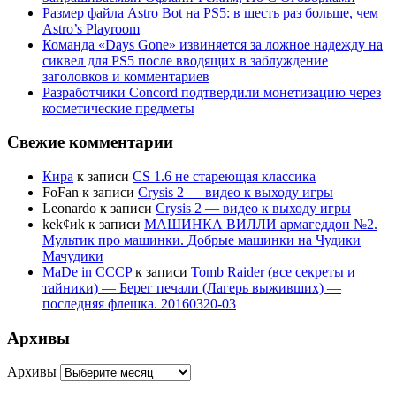
Размер файла Astro Bot на PS5: в шесть раз больше, чем
Astro’s Playroom
Команда «Days Gone» извиняется за ложное надежду на
сиквел для PS5 после вводящих в заблуждение
заголовков и комментариев
Разработчики Concord подтвердили монетизацию через
косметические предметы
Свежие комментарии
Кира
к записи
CS 1.6 не стареющая классика
FoFan
к записи
Crysis 2 — видео к выходу игры
Leonardo
к записи
Crysis 2 — видео к выходу игры
kek¢иk
к записи
МАШИНКА ВИЛЛИ армагеддон №2.
Мультик про машинки. Добрые машинки на Чудики
Мачудики
MaDe in CCCP
к записи
Tomb Raider (все секреты и
тайники) — Берег печали (Лагерь выживших) —
последняя флешка. 20160320-03
Архивы
Архивы