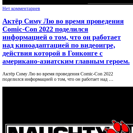
Нет комментариев
Актёр Симу Лю во время проведения
Comic-Con 2022 поделился
информацией о том, что он работает
над киноадаптацией по видеоигре,
действия которой в Гонконге с
американо-азиатским главным героем.
Актёр Симу Лю во время проведения Comic-Con 2022
поделился информацией о том, что он работает над …