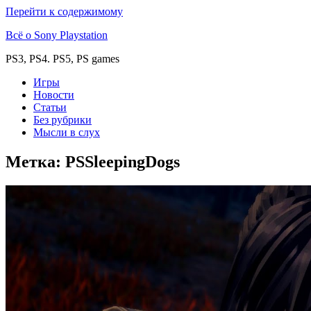
Перейти к содержимому
Всё о Sony Playstation
PS3, PS4. PS5, PS games
Игры
Новости
Статьи
Без рубрики
Мысли в слух
Метка:
PSSleepingDogs