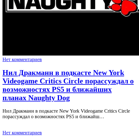
Нет комментариев
Нил Дракманн в подкасте New York
Videogame Critics Circle порассуждал о
возможностях PS5 и ближайших
планах Naughty Dog
Нил Дракманн в подкасте New York Videogame Critics Circle
порассуждал о возможностях PS5 и ближайш…
Нет комментариев