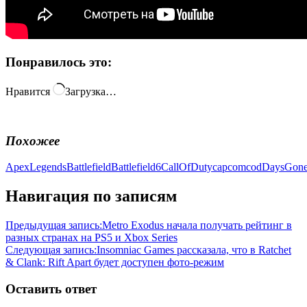
Понравилось это:
Нравится
Загрузка…
Похожее
ApexLegends
Battlefield
Battlefield6
CallOfDuty
capcom
cod
DaysGon
Навигация по записям
Предыдущая запись:
Metro Exodus начала получать рейтинг в
разных странах на PS5 и Xbox Series
Следующая запись:
Insomniac Games рассказала, что в Ratchet
& Clank: Rift Apart будет доступен фото-режим
Оставить ответ