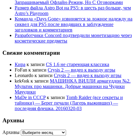
Запрашиваемый Офлайн-Режим, Но С Оговорками
Размер файла Astro Bot на PS5: в шесть раз больше, чем
Astro’s Playroom
Команда «Days Gone» извиняется за ложное надежду на
сиквел для PS5 после вводящих в заблуждение
заголовков и комментариев
Разработчики Concord подтвердили монетизацию через
косметические предметы
Свежие комментарии
Кира
к записи
CS 1.6 не стареющая классика
FoFan
к записи
Crysis 2 — видео к выходу игры
Leonardo
к записи
Crysis 2 — видео к выходу игры
kek¢иk
к записи
МАШИНКА ВИЛЛИ армагеддон №2.
Мультик про машинки. Добрые машинки на Чудики
Мачудики
MaDe in CCCP
к записи
Tomb Raider (все секреты и
тайники) — Берег печали (Лагерь выживших) —
последняя флешка. 20160320-03
Архивы
Архивы