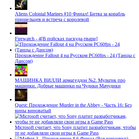
Aliens Colonial Marines #10 Финал! Битва за корабль
пришельцев и встреча с королевой
Firewatch - 4[В пойсках паскуда-твари]
Прохождение Fallout 4 на Русском PС60fps - 24 (Танцы с
Дансом)
МАШИНКА ВИЛЛИ армагеддон №2. Мультик про
машинки. Добрые машинки на Чудики Мачудики
Quest: Прохождение Murder in the Abbey - Часть 16: Без
вины виноватый
Microsoft считает, что Sony платит разработчикам, чтобы
те не добавляли свои игры в Game Pass