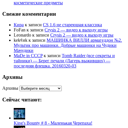
косметические предметы
Свежие комментарии
Кира
к записи
CS 1.6 не стареющая классика
FoFan
к записи
Crysis 2 — видео к выходу игры
Leonardo
к записи
Crysis 2 — видео к выходу игры
kek¢иk
к записи
МАШИНКА ВИЛЛИ армагеддон №2.
Мультик про машинки. Добрые машинки на Чудики
Мачудики
MaDe in CCCP
к записи
Tomb Raider (все секреты и
тайники) — Берег печали (Лагерь выживших) —
последняя флешка. 20160320-03
Архивы
Архивы
Сейчас читают:
King's Bounty # 8 - Маленькая Черепаха!