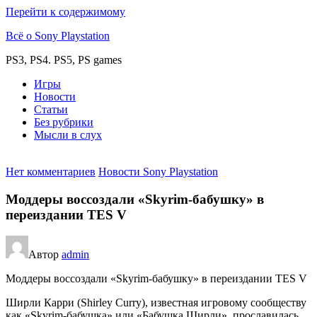
Перейти к содержимому
Всё о Sony Playstation
PS3, PS4. PS5, PS games
Игры
Новости
Статьи
Без рубрики
Мысли в слух
Нет комментариев
Новости Sony Playstation
Моддеры воссоздали «Skyrim-бабушку» в
переиздании TES V
Автор
admin
Моддеры воссоздали «Skyrim-бабушку» в переиздании TES V
Ширли Карри (Shirley Curry), известная игровому сообществу
как «Skyrim-бабушка» или «Бабушка Ширли», прославилась