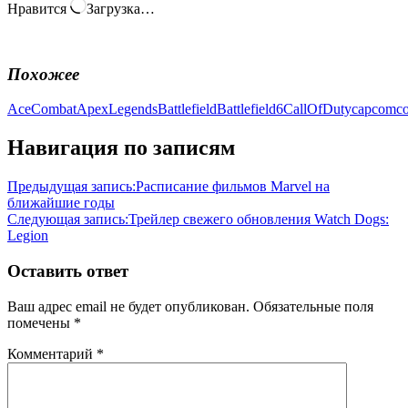
Нравится
Загрузка…
Похожее
AceCombat
ApexLegends
Battlefield
Battlefield6
CallOfDuty
capcom
c
Навигация по записям
Предыдущая запись:
Расписание фильмов Marvel на
ближайшие годы
Следующая запись:
Трейлер свежего обновления Watch Dogs:
Legion
Оставить ответ
Ваш адрес email не будет опубликован.
Обязательные поля
помечены
*
Комментарий
*