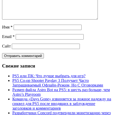
Имя
*
Email
*
Сайт
Свежие записи
PS5 или ПК: Что лучше выбрать для игр?
PS5 Co-op Shooter Payday 3 Получает Часто
Запрашиваемый Офлайн-Режим, Но С Оговорками
Размер файла Astro Bot на PS5: в шесть раз больше, чем
Astro’s Playroom
Команда «Days Gone» извиняется за ложное надежду на
сиквел для PS5 после вводящих в заблуждение
заголовков и комментариев
Разработчики Concord подтвердили монетизацию через