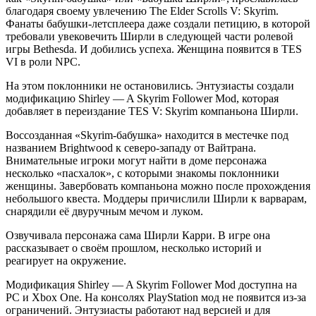
благодаря своему увлечению The Elder Scrolls V: Skyrim.
Фанаты бабушки-летсплеера даже создали петицию, в которой
требовали увековечить Ширли в следующей части ролевой
игры Bethesda. И добились успеха. Женщина появится в TES
VI в роли NPC.
На этом поклонники не остановились. Энтузиасты создали
модификацию Shirley — A Skyrim Follower Mod, которая
добавляет в переиздание TES V: Skyrim компаньона Ширли.
Воссозданная «Skyrim-бабушка» находится в местечке под
названием Brightwood к северо-западу от Вайтрана.
Внимательные игроки могут найти в доме персонажа
несколько «пасхалок», с которыми знакомы поклонники
женщины. Завербовать компаньона можно после прохождения
небольшого квеста. Моддеры причислили Ширли к варварам,
снарядили её двуручным мечом и луком.
Озвучивала персонажа сама Ширли Карри. В игре она
рассказывает о своём прошлом, несколько историй и
реагирует на окружение.
Модификация Shirley — A Skyrim Follower Mod доступна на
PC и Xbox One. На консолях PlayStation мод не появится из-за
ограничений. Энтузиасты работают над версией и для