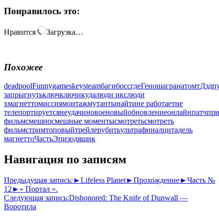
Понравилось это:
Нравится
Загрузка…
Похожее
deadpool
Funny
games
key
steam
баги
босс
где
Геноша
гранатомт
Дэдп
запрыгнуть
ключ
ключи
куда
люди икс
люди
х
магнетто
миссия
монтаж
мутанты
найти
не работает
не
телепортируется
неудачи
новое
новый
обновление
онлайн
патч
пр
фильм
смешно
смешные моменты
смотреть
смотреть
фильм
стрим
топовый
трейлер
убить
ультра
финал
цитадель
магнетто
Часть
Эпизод
ящик
Навигация по записям
Предыдущая запись:
►Lifeless Planet►Прохождение►Часть №
12►» Портал ».
Следующая запись:
Dishonored: The Knife of Dunwall —
Воротила