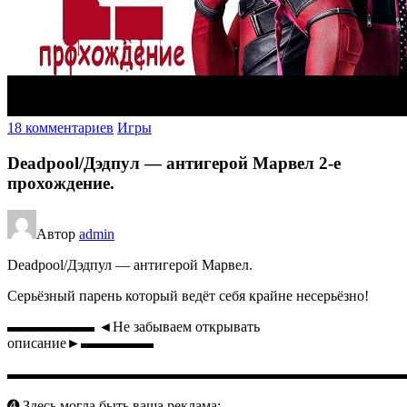
18 комментариев
Игры
Deadpool/Дэдпул — антигерой Марвел 2-е
прохождение.
Автор
admin
Deadpool/Дэдпул — антигерой Марвел.
Серьёзный парень который ведёт себя крайне несерьёзно!
▬▬▬▬▬▬ ◄Не забываем открывать
описание►▬▬▬▬▬
▬▬▬▬▬▬▬▬▬▬▬▬▬▬▬▬▬▬▬▬▬▬▬▬▬▬▬
➍ Здесь могла быть ваша реклама: