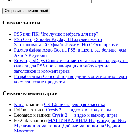
Свежие записи
PS5 или ПК: Что лучше выбрать для игр?
PS5 Co-op Shooter Payday 3 Получает Часто
Запрашиваемый Офлайн-Режим, Но С Оговорками
Размер файла Astro Bot на PS5: в шесть раз больше, чем
Astro’s Playroom
Команда «Days Gone» извиняется за ложное надежду на
сиквел для PS5 после вводящих в заблуждение
заголовков и комментариев
Разработчики Concord подтвердили монетизацию через
косметические предметы
Свежие комментарии
Кира
к записи
CS 1.6 не стареющая классика
FoFan
к записи
Crysis 2 — видео к выходу игры
Leonardo
к записи
Crysis 2 — видео к выходу игры
kek¢иk
к записи
МАШИНКА ВИЛЛИ армагеддон №2.
Мультик про машинки. Добрые машинки на Чудики
Мачудики