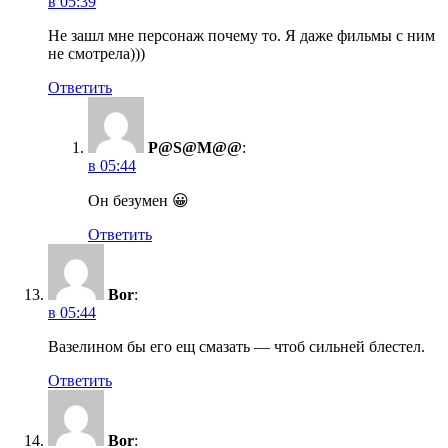
в 05:39
Не зашл мне персонаж почему то. Я даже фильмы с ним
не смотрела)))
Ответить
P@S@M@@
:
в 05:44
Он безумен 😀
Ответить
Bor
:
в 05:44
Вазелином бы его ещ смазать — чтоб сильней блестел.
Ответить
Bor
: