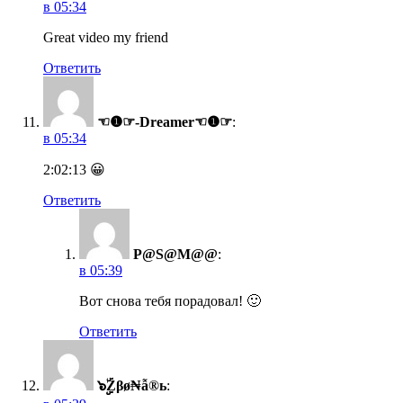
в 05:34
Great video my friend
Ответить
☜❶☞-Dreamer☜❶☞
:
в 05:34
2:02:13 😀
Ответить
P@S@M@@
:
в 05:39
Вот снова тебя порадовал! 🙂
Ответить
๖ۣۣۜZβø₦ẫ®ь
: