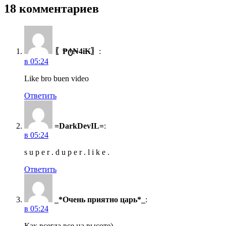
18 комментариев
〖₱ტ₦4i₭〗
:
в 05:24
Like bro buen video
Ответить
=DarkDevIL=
:
в 05:24
s u p e r . d u p e r . l i k e .
Ответить
_*Очень приятно царь*_
:
в 05:24
Как всегда все на высоте)