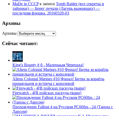
MaDe in CCCP
к записи
Tomb Raider (все секреты и
тайники) — Берег печали (Лагерь выживших) —
последняя флешка. 20160320-03
Архивы
Архивы
Сейчас читают:
King's Bounty # 8 - Маленькая Черепаха!
Aliens Colonial Marines #10 Финал! Битва за корабль
пришельцев и встреча с королевой
Firewatch - 4[В пойсках паскуда-твари]
Прохождение Fallout 4 на Русском PС60fps - 24 (Танцы с
Дансом)