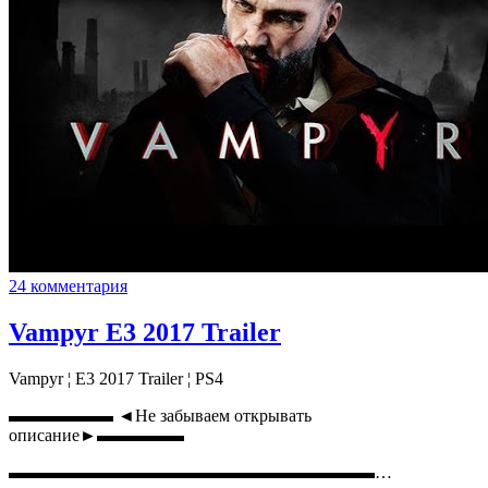
24 комментария
Vampyr E3 2017 Trailer
Vampyr ¦ E3 2017 Trailer ¦ PS4
▬▬▬▬▬▬ ◄Не забываем открывать
описание►▬▬▬▬▬
▬▬▬▬▬▬▬▬▬▬▬▬▬▬▬▬▬▬▬▬▬…