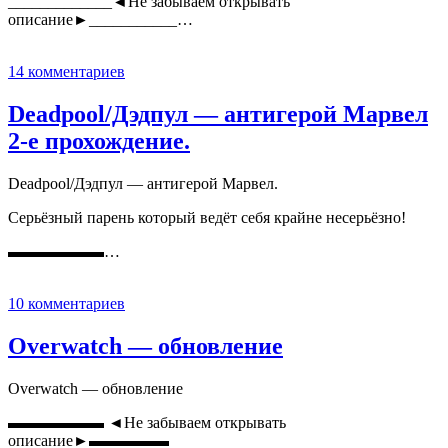
_____________◄Не забываем открывать
описание►___________…
14 комментариев
Deadpool/Дэдпул — антигерой Марвел
2-е прохождение.
Deadpool/Дэдпул — антигерой Марвел.
Серьёзный парень который ведёт себя крайне несерьёзно!
▬▬▬▬▬▬…
10 комментариев
Overwatch — обновление
Overwatch — обновление
▬▬▬▬▬▬ ◄Не забываем открывать
описание►▬▬▬▬▬