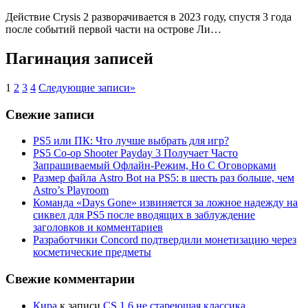
Действие Crysis 2 разворачивается в 2023 году, спустя 3 года
после событий первой части на острове Ли…
Пагинация записей
1
2
3
4
Следующие записи
»
Свежие записи
PS5 или ПК: Что лучше выбрать для игр?
PS5 Co-op Shooter Payday 3 Получает Часто
Запрашиваемый Офлайн-Режим, Но С Оговорками
Размер файла Astro Bot на PS5: в шесть раз больше, чем
Astro’s Playroom
Команда «Days Gone» извиняется за ложное надежду на
сиквел для PS5 после вводящих в заблуждение
заголовков и комментариев
Разработчики Concord подтвердили монетизацию через
косметические предметы
Свежие комментарии
Кира
к записи
CS 1.6 не стареющая классика