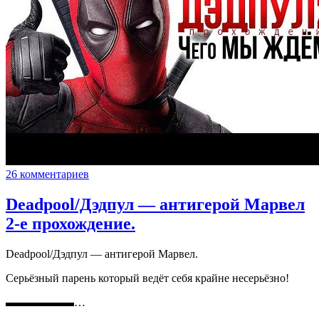
26 комментариев
Deadpool/Дэдпул — антигерой Марвел
2-е прохождение.
Deadpool/Дэдпул — антигерой Марвел.
Серьёзный парень который ведёт себя крайне несерьёзно!
▬▬▬▬▬▬…