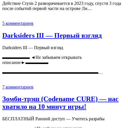
Действие Crysis 2 разворачивается в 2023 году, спустя 3 года
после событий первой части на острове Ли…
5 комментариев
Darksiders III — Первый взгляд
Darksiders III — Первый взгляд
▬▬▬▬▬▬ ◄Не забываем открывать
описание►▬▬▬▬▬
▬▬▬▬▬▬▬▬▬▬▬▬▬▬▬▬▬▬▬▬▬…
7 комментариев
Зомби-трэш (Codename CURE) — нас
хватило на 10 минут игры!
БЕСПЛАТНЫЙ Ранний доступ — Учитесь разрабы