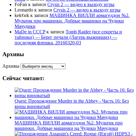
FoFan
к записи
Crysis 2 — видео к выходу игры
Leonardo
к записи
Crysis 2 — видео к выходу игры
kek¢иk
к записи
МАШИНКА ВИЛЛИ армагеддон №2.
Мультик про машинки. Добрые машинки на Чудики
Мачудики
MaDe in CCCP
к записи
Tomb Raider (все секреты и
тайники) — Берег печали (Лагерь выживших) —
последняя флешка. 20160320-03
Архивы
Архивы
Сейчас читают:
Quest: Прохождение Murder in the Abbey - Часть 16: Без
вины виноватый
МАШИНКА ВИЛЛИ армагеддон №2. Мультик про
машинки. Добрые машинки на Чудики Мачудики