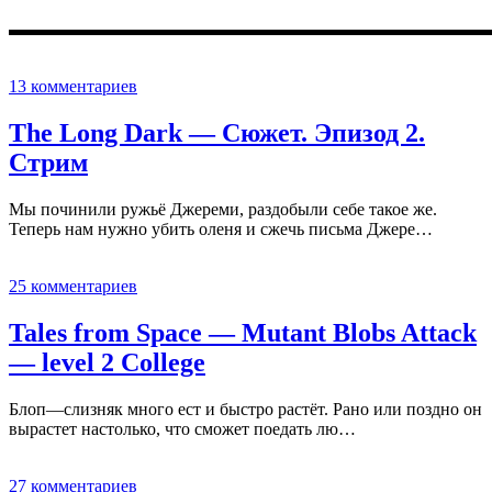
▬▬▬▬▬▬▬▬▬▬▬▬▬▬▬▬▬▬▬▬▬▬▬▬▬▬▬
13 комментариев
The Long Dark — Сюжет. Эпизод 2.
Стрим
Мы починили ружьё Джереми, раздобыли себе такое же.
Теперь нам нужно убить оленя и сжечь письма Джере…
25 комментариев
Tales from Space — Mutant Blobs Attack
— level 2 College
Блоп—слизняк много ест и быстро растёт. Рано или поздно он
вырастет настолько, что сможет поедать лю…
27 комментариев