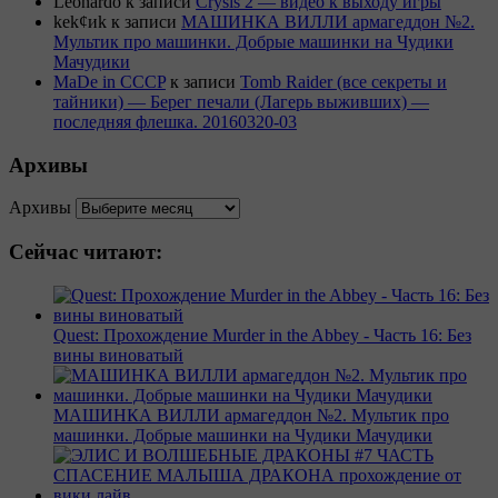
Leonardo
к записи
Crysis 2 — видео к выходу игры
kek¢иk
к записи
МАШИНКА ВИЛЛИ армагеддон №2.
Мультик про машинки. Добрые машинки на Чудики
Мачудики
MaDe in CCCP
к записи
Tomb Raider (все секреты и
тайники) — Берег печали (Лагерь выживших) —
последняя флешка. 20160320-03
Архивы
Архивы
Сейчас читают:
Quest: Прохождение Murder in the Abbey - Часть 16: Без
вины виноватый
МАШИНКА ВИЛЛИ армагеддон №2. Мультик про
машинки. Добрые машинки на Чудики Мачудики