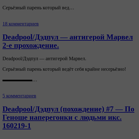
Серьёзный парень который вед…
18 комментариев
Deadpool/Дэдпул — антигерой Марвел
2-е прохождение.
Deadpool/Дэдпул — антигерой Марвел.
Серьёзный парень который ведёт себя крайне несерьёзно!
▬▬▬▬▬▬…
5 комментариев
Deadpool/Дэдпул (похождение) #7 — По
Геноше наперегонки с людьми икс.
160219-1
…