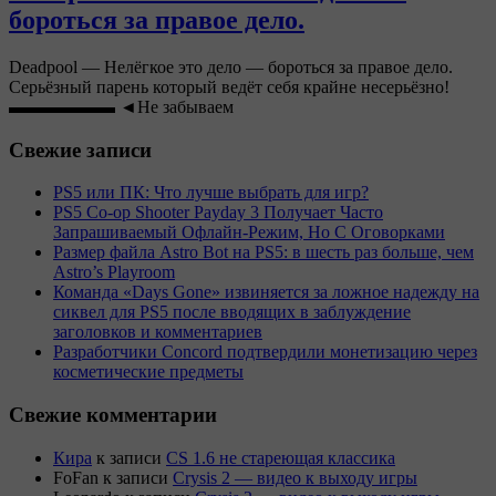
бороться за правое дело.
Deadpool — Нелёгкое это дело — бороться за правое дело.
Серьёзный парень который ведёт себя крайне несерьёзно!
▬▬▬▬▬▬ ◄Не забываем
Свежие записи
PS5 или ПК: Что лучше выбрать для игр?
PS5 Co-op Shooter Payday 3 Получает Часто
Запрашиваемый Офлайн-Режим, Но С Оговорками
Размер файла Astro Bot на PS5: в шесть раз больше, чем
Astro’s Playroom
Команда «Days Gone» извиняется за ложное надежду на
сиквел для PS5 после вводящих в заблуждение
заголовков и комментариев
Разработчики Concord подтвердили монетизацию через
косметические предметы
Свежие комментарии
Кира
к записи
CS 1.6 не стареющая классика
FoFan
к записи
Crysis 2 — видео к выходу игры