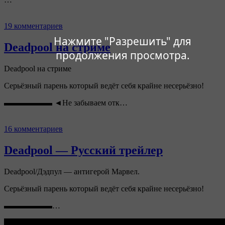
19 комментариев
Нажмите "Разрешить" для
Deadpool на стриме
продолжения просмотра.
Deadpool на стриме
Серьёзный парень который ведёт себя крайне несерьёзно!
▬▬▬▬▬▬ ◄Не забываем отк…
16 комментариев
Deadpool — Русский трейлер
Deadpool/Дэдпул — антигерой Марвел.
Серьёзный парень который ведёт себя крайне несерьёзно!
▬▬▬▬▬▬…