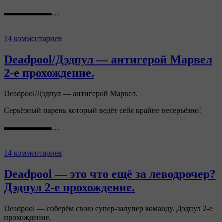
▬▬▬▬▬▬…
14 комментариев
Deadpool/Дэдпул — антигерой Марвел
2-е прохождение.
Deadpool/Дэдпул — антигерой Марвел.
Серьёзный парень который ведёт себя крайне несерьёзно!
▬▬▬▬▬▬…
14 комментариев
Deadpool — это что ещё за леводрочер?
Дэдпул 2-е прохождение.
Deadpool — соберём свою супер-залупер команду. Дэдпул 2-е
прохождение.