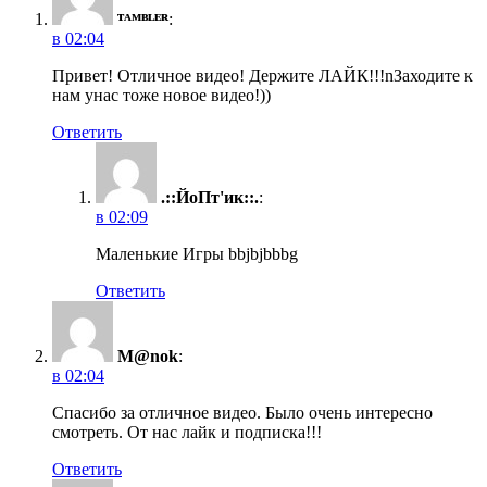
ᵀᴬᴹᴮᴸᴱᴿ
:
в 02:04
Привет! Отличное видео! Держите ЛАЙК!!!nЗаходите к
нам унас тоже новое видео!))
Ответить
.::ЙоПт'ик::.
:
в 02:09
Маленькие Игры bbjbjbbbg
Ответить
M@nok
:
в 02:04
Спасибо за отличное видео. Было очень интересно
смотреть. От нас лайк и подписка!!!
Ответить