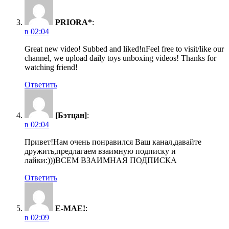
PRIORA*
:
в 02:04
Great new video! Subbed and liked!nFeel free to visit/like our
channel, we upload daily toys unboxing videos! Thanks for
watching friend!
Ответить
[Бэтцан]
:
в 02:04
Привет!Нам очень понравился Ваш канал,давайте
дружить,предлагаем взаимную подписку и
лайки:)))ВСЕМ ВЗАИМНАЯ ПОДПИСКА
Ответить
E-MAE!
:
в 02:09