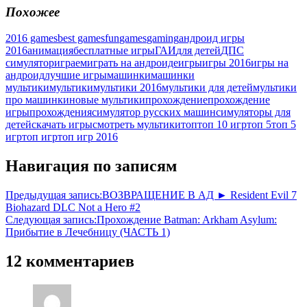
Похожее
2016 games
best games
fun
games
gaming
андроид игры
2016
анимация
бесплатные игры
ГАИ
для детей
ДПС
симулятор
играем
играть на андроиде
игры
игры 2016
игры на
андроид
лучшие игры
машинки
машинки
мультики
мультики
мультики 2016
мультики для детей
мультики
про машинки
новые мультики
прохождение
прохождение
игры
прохождения
симулятор русских машин
симуляторы для
детей
скачать игры
смотреть мультики
топ
топ 10 игр
топ 5
топ 5
игр
топ игр
топ игр 2016
Навигация по записям
Предыдущая запись:
ВОЗВРАЩЕНИЕ В АД ► Resident Evil 7
Biohazard DLC Not a Hero #2
Следующая запись:
Прохождение Batman: Arkham Asylum:
Прибытие в Лечебницу (ЧАСТЬ 1)
12 комментариев