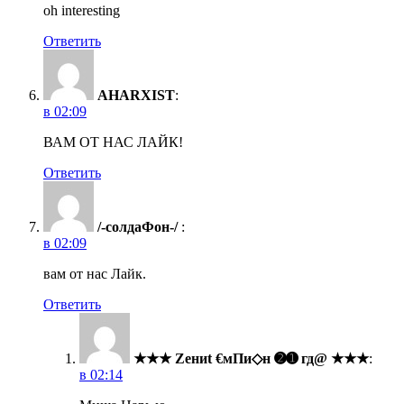
oh interesting
Ответить
AHARXIST
:
в 02:09
ВАМ ОТ НАС ЛАЙК!
Ответить
/-солдаФон-/
:
в 02:09
вам от нас Лайк.
Ответить
★★★ Zениt €мПи◇н ➋➊ гд@ ★★★
:
в 02:14