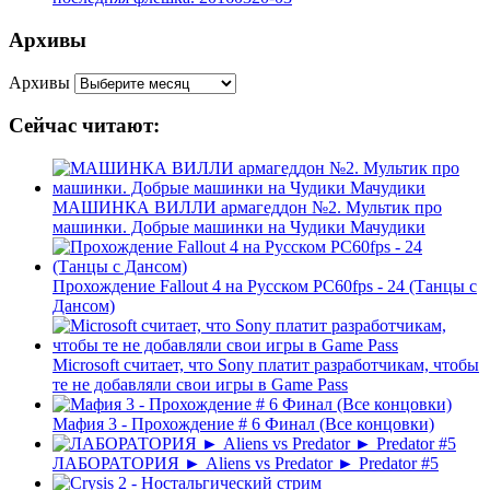
Архивы
Архивы
Сейчас читают:
МАШИНКА ВИЛЛИ армагеддон №2. Мультик про
машинки. Добрые машинки на Чудики Мачудики
Прохождение Fallout 4 на Русском PС60fps - 24 (Танцы с
Дансом)
Microsoft считает, что Sony платит разработчикам, чтобы
те не добавляли свои игры в Game Pass
Мафия 3 - Прохождение # 6 Финал (Все концовки)
ЛАБОРАТОРИЯ ► Aliens vs Predator ► Predator #5