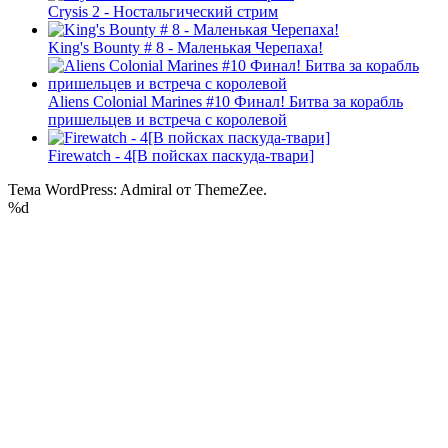
Crysis 2 - Ностальгический стрим
King's Bounty # 8 - Маленькая Черепаха!
Aliens Colonial Marines #10 Финал! Битва за корабль
пришельцев и встреча с королевой
Firewatch - 4[В пойсках паскуда-твари]
Тема WordPress: Admiral от ThemeZee.
%d