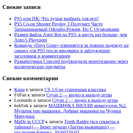
Свежие записи
PS5 или ПК: Что лучше выбрать для игр?
PS5 Co-op Shooter Payday 3 Получает Часто
Запрашиваемый Офлайн-Режим, Но С Оговорками
Размер файла Astro Bot на PS5: в шесть раз больше, чем
Astro’s Playroom
Команда «Days Gone» извиняется за ложное надежду на
сиквел для PS5 после вводящих в заблуждение
заголовков и комментариев
Разработчики Concord подтвердили монетизацию через
косметические предметы
Свежие комментарии
Кира
к записи
CS 1.6 не стареющая классика
FoFan
к записи
Crysis 2 — видео к выходу игры
Leonardo
к записи
Crysis 2 — видео к выходу игры
kek¢иk
к записи
МАШИНКА ВИЛЛИ армагеддон №2.
Мультик про машинки. Добрые машинки на Чудики
Мачудики
MaDe in CCCP
к записи
Tomb Raider (все секреты и
тайники) — Берег печали (Лагерь выживших) —
последняя флешка. 20160320-03