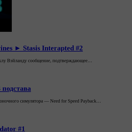
s ► Stasis Interapted #2
йклу Вэйланду сообщение, подтверждающее…
3 подстава
оночного симулятора — Need for Speed Payback…
ator #1