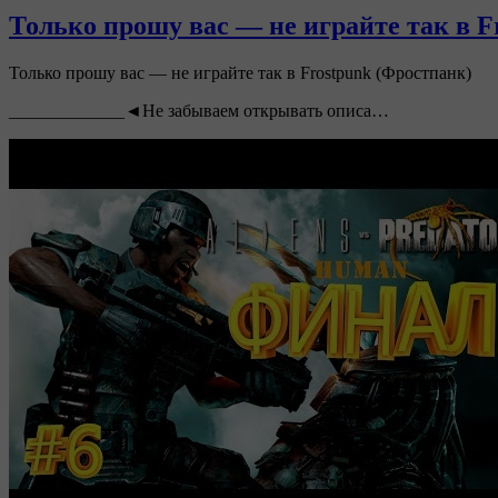
Только прошу вас — не играйте так в F
Только прошу вас — не играйте так в Frostpunk (Фростпанк)
_____________◄Не забываем открывать описа…