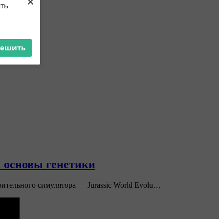
×
ять
решить
1 основы генетики
ительного симулятора — Jurassic World Evolu…