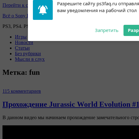
Перейти к содержимому
Subscribe to our
Разрешите сайту ps3faq.ru отправл
notifications!
вам уведомления на рабочий стол
Всё о Sony Playstation
To enable permission prompts, click
on the notification icon
PS3, PS4. PS5, PS games
Запретить
Раз
Игры
Новости
Статьи
Без рубрики
Мысли в слух
Метка:
fun
115 комментариев
Прохождение Jurassic World Evolution #
В данном видео мы начинаем прохождение замечательного стро