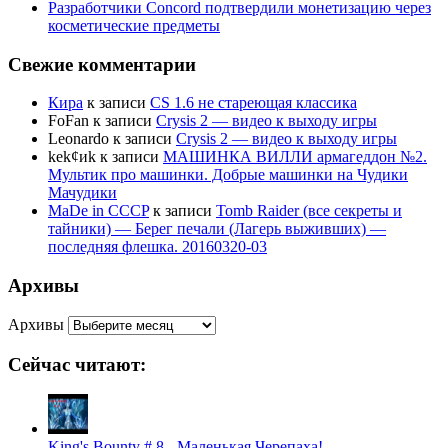
Разработчики Concord подтвердили монетизацию через
косметические предметы
Свежие комментарии
Кира
к записи
CS 1.6 не стареющая классика
FoFan
к записи
Crysis 2 — видео к выходу игры
Leonardo
к записи
Crysis 2 — видео к выходу игры
kek¢иk
к записи
МАШИНКА ВИЛЛИ армагеддон №2.
Мультик про машинки. Добрые машинки на Чудики
Мачудики
MaDe in CCCP
к записи
Tomb Raider (все секреты и
тайники) — Берег печали (Лагерь выживших) —
последняя флешка. 20160320-03
Архивы
Архивы
Сейчас читают:
King's Bounty # 8 - Маленькая Черепаха!