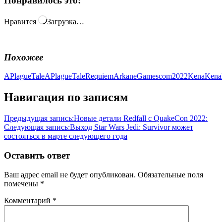
Понравилось это:
Нравится
Загрузка…
Похожее
APlagueTale
APlagueTaleRequiem
Arkane
Gamescom2022
Kena
Kena
Навигация по записям
Предыдущая запись:
Новые детали Redfall c QuakeCon 2022:
Следующая запись:
Выход Star Wars Jedi: Survivor может
состояться в марте следующего года
Оставить ответ
Ваш адрес email не будет опубликован.
Обязательные поля
помечены
*
Комментарий
*