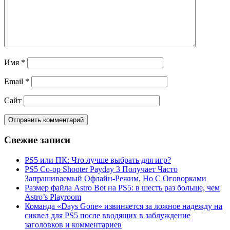
Имя
*
Email
*
Сайт
Свежие записи
PS5 или ПК: Что лучше выбрать для игр?
PS5 Co-op Shooter Payday 3 Получает Часто
Запрашиваемый Офлайн-Режим, Но С Оговорками
Размер файла Astro Bot на PS5: в шесть раз больше, чем
Astro’s Playroom
Команда «Days Gone» извиняется за ложное надежду на
сиквел для PS5 после вводящих в заблуждение
заголовков и комментариев