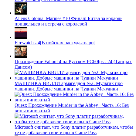
Aliens Colonial Marines #10 Финал! Битва за корабль
пришельцев и встреча с королевой
Firewatch - 4[В пойсках паскуда-твари]
Прохождение Fallout 4 на Русском PС60fps - 24 (Танцы с
Дансом)
МАШИНКА ВИЛЛИ армагеддон №2. Мультик про
машинки. Добрые машинки на Чудики Мачудики
Quest: Прохождение Murder in the Abbey - Часть 16: Без
вины виноватый
Microsoft считает, что Sony платит разработчикам, чтобы
те не добавляли свои игры в Game Pass