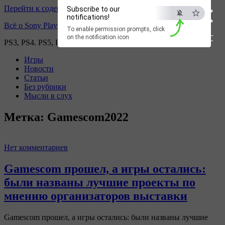
×
Перейти к содержимому
Subscribe to our
notifications!
Всё о Sony Playstation
To enable permission prompts, click
ESC
on the notification icon
PS3, PS4. PS5, PS games
Игры
Новости
Статьи
Без рубрики
Мысли в слух
Метка:
Gamescom2022
Нет комментариев
Gamescom прошел, а игры остались:
были названы лучшие проекты по
мнению организаторов выставки
Gamescom прошел, а игры остались: были названы лучшие