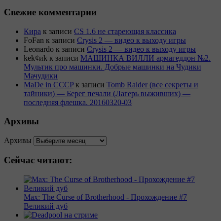
Свежие комментарии
Кира
к записи
CS 1.6 не стареющая классика
FoFan
к записи
Crysis 2 — видео к выходу игры
Leonardo
к записи
Crysis 2 — видео к выходу игры
kek¢иk
к записи
МАШИНКА ВИЛЛИ армагеддон №2.
Мультик про машинки. Добрые машинки на Чудики
Мачудики
MaDe in CCCP
к записи
Tomb Raider (все секреты и
тайники) — Берег печали (Лагерь выживших) —
последняя флешка. 20160320-03
Архивы
Архивы
Сейчас читают:
Max: The Curse of Brotherhood - Прохождение #7
Великий дуб