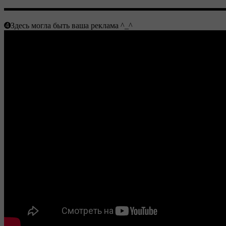
▬▬▬▬▬▬▬▬▬▬▬▬▬▬▬▬▬▬▬▬▬▬▬▬▬▬▬
➍Здесь могла быть ваша реклама ^_^