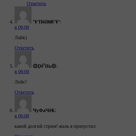
Ответить
°¥°Пōžīŧīß°¥°
:
в 06:00
Лайк)
Ответить
۞ḎễἯь۞
:
в 06:00
Лойс!
Ответить
ЧуФаЧёК
:
в 06:00
какой долгий стрим! жаль я пропустил