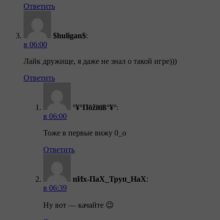
Ответить
$huligan$
:
в 06:00
Лайк дружище, я даже не знал о такой игре)))
Ответить
°¥°Пōžīŧīß°¥°
:
в 06:00
Тоже в первые вижу 0_о
Ответить
пИх-ПаХ_Труп_НаХ
:
в 06:39
Ну вот — качайте 😉