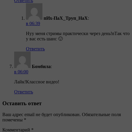
Ответить
пИх-ПаХ_Труп_НаХ
:
в 06:39
Нуу меня стримы практически через день!nТак что
у вас есть шанс 🙂
Ответить
Бомбила
:
в 06:00
Лайк!Классное видео!
Ответить
Оставить ответ
Ваш адрес email не будет опубликован.
Обязательные поля
помечены
*
Комментарий
*