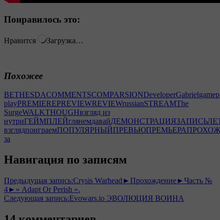
Понравилось это:
Нравится
Загрузка…
Похожее
BETHESDA
COMMENTS
COMPARSION
Developer
Gabriel
gamep
play
PREMIERE
PREVIEW
REVIEW
russian
STREAM
The
Surge
WALKTHOUGH
взгляд из
нутри
ГЕЙМПЛЕЙ
глянем
давай
ДЕМОНСТРАЦИЯ
ЗАПИСЬ
ЛЕ
взгляд
поиграем
ПОПУЛЯРНЫЙ
ПРЕВЬЮ
ПРЕМЬЕРА
ПРОХОЖ
за
Навигация по записям
Предыдущая запись:
Crysis Warhead►Прохождение►Часть №
4►» Adapt Or Perish ».
Следующая запись:
Evowars.io ЭВОЛЮЦИЯ ВОИНА
14 комментариев