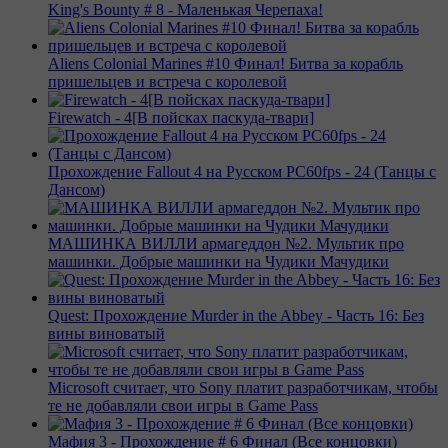
King's Bounty # 8 - Маленькая Черепаха!
Aliens Colonial Marines #10 Финал! Битва за корабль
пришельцев и встреча с королевой
Firewatch - 4[В пойсках паскуда-твари]
Прохождение Fallout 4 на Русском PС60fps - 24 (Танцы с
Дансом)
МАШИНКА ВИЛЛИ армагеддон №2. Мультик про
машинки. Добрые машинки на Чудики Мачудики
Quest: Прохождение Murder in the Abbey - Часть 16: Без
вины виноватый
Microsoft считает, что Sony платит разработчикам, чтобы
те не добавляли свои игры в Game Pass
Мафия 3 - Прохождение # 6 Финал (Все концовки)