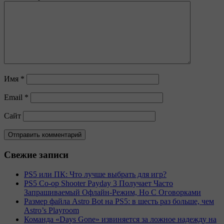
Имя
*
Email
*
Сайт
Свежие записи
PS5 или ПК: Что лучше выбрать для игр?
PS5 Co-op Shooter Payday 3 Получает Часто
Запрашиваемый Офлайн-Режим, Но С Оговорками
Размер файла Astro Bot на PS5: в шесть раз больше, чем
Astro’s Playroom
Команда «Days Gone» извиняется за ложное надежду на