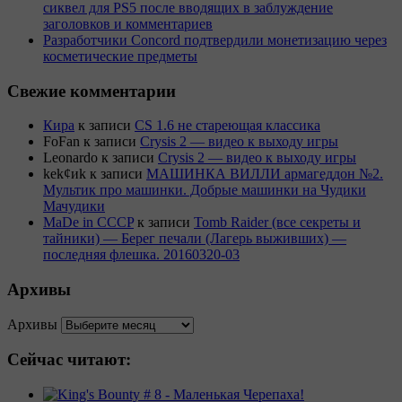
сиквел для PS5 после вводящих в заблуждение
заголовков и комментариев
Разработчики Concord подтвердили монетизацию через
косметические предметы
Свежие комментарии
Кира
к записи
CS 1.6 не стареющая классика
FoFan
к записи
Crysis 2 — видео к выходу игры
Leonardo
к записи
Crysis 2 — видео к выходу игры
kek¢иk
к записи
МАШИНКА ВИЛЛИ армагеддон №2.
Мультик про машинки. Добрые машинки на Чудики
Мачудики
MaDe in CCCP
к записи
Tomb Raider (все секреты и
тайники) — Берег печали (Лагерь выживших) —
последняя флешка. 20160320-03
Архивы
Архивы
Сейчас читают: