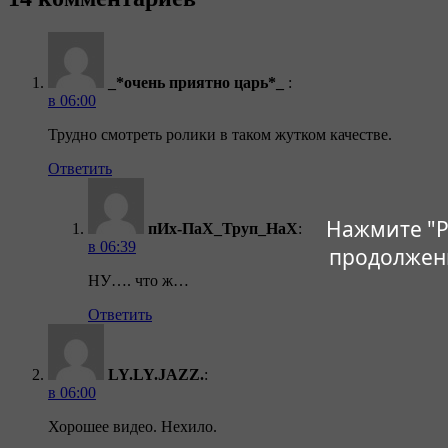
_*очень приятно царь*_
:
в 06:00
Трудно смотреть ролики в таком жутком качестве.
Ответить
Нажмите "Р
пИх-ПаХ_Труп_НаХ
:
в 06:39
продолжен
НУ…. что ж…
Ответить
LY.LY.JAZZ.
:
в 06:00
Хорошее видео. Нехило.