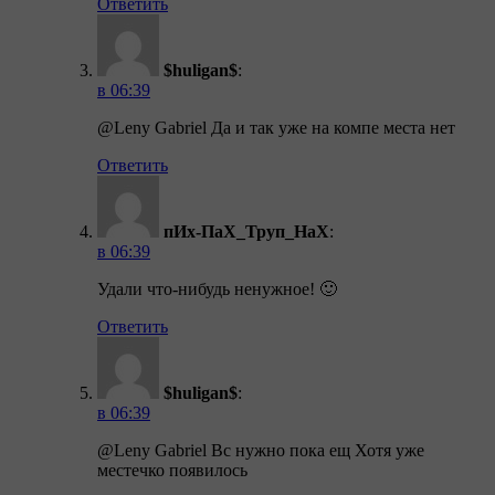
Ответить
$huligan$
:
в 06:39
@Leny Gabriel Да и так уже на компе места нет
Ответить
пИх-ПаХ_Труп_НаХ
:
в 06:39
Удали что-нибудь ненужное! 🙂
Ответить
$huligan$
:
в 06:39
@Leny Gabriel Вс нужно пока ещ Хотя уже
местечко появилось