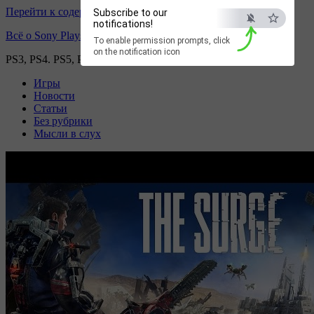
Перейти к содержимому
Subscribe to our
notifications!
Всё о Sony Playstation
To enable permission prompts, click
on the notification icon
PS3, PS4. PS5, PS games
Игры
Новости
Статьи
Без рубрики
Мысли в слух