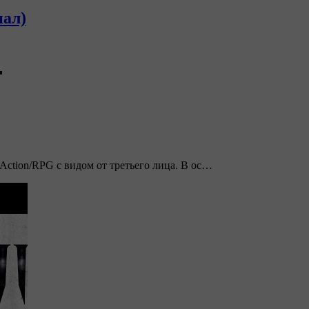
нал)
▬
Action/RPG с видом от третьего лица. В ос…