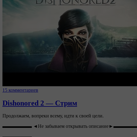
15 комментариев
Dishonored 2 — Стрим
Продолжаем, вопреки всему, идти к своей цели.
▬▬▬▬▬▬ ◄Не забываем открывать описание►▬▬▬▬
▬▬▬▬▬▬…