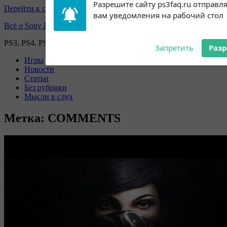
Перейти к содержимому
Subscribe to our
Разрешите сайту ps3faq.ru отправл
notifications!
вам уведомления на рабочий стол
Всё о Sony Playstation
To enable permission prompts, click
on the notification icon
PS3, PS4. PS5, PS games
Запретить
Раз
Игры
Новости
Статьи
Без рубрики
Мысли в слух
Метка:
COMMENTS