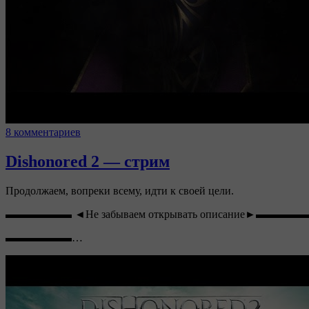
8 комментариев
Dishonored 2 — стрим
Продолжаем, вопреки всему, идти к своей цели.
▬▬▬▬▬▬ ◄Не забываем открывать описание►▬▬▬▬
▬▬▬▬▬▬…