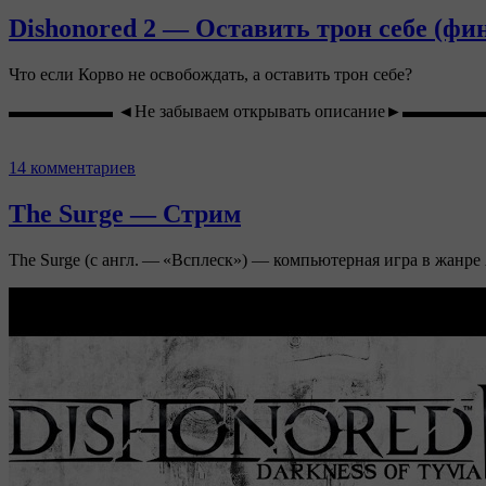
Dishonored 2 — Оставить трон себе (фи
Что если Корво не освобождать, а оставить трон себе?
▬▬▬▬▬▬ ◄Не забываем открывать описание►▬▬▬▬
14 комментариев
The Surge — Стрим
The Surge (с англ. — «Всплеск») — компьютерная игра в жанре 