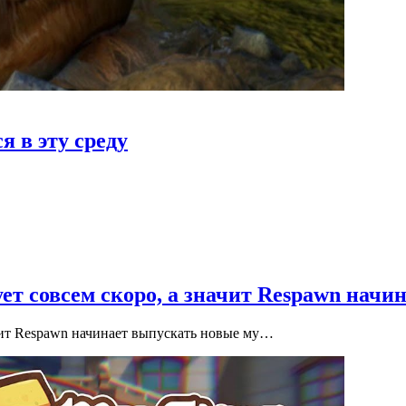
я в эту среду
ет совсем скоро, а значит Respawn нач
ачит Respawn начинает выпускать новые му…