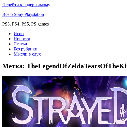
Перейти к содержимому
Всё о Sony Playstation
PS3, PS4. PS5, PS games
Игры
Новости
Статьи
Без рубрики
Мысли в слух
Метка:
TheLegendOfZeldaTearsOfTheK