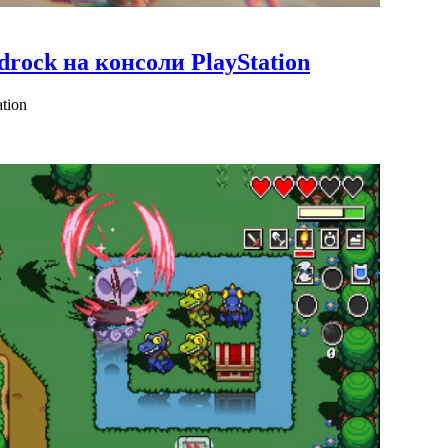
rock на консоли PlayStation
tion