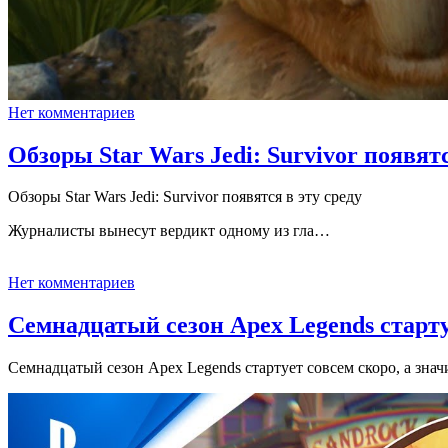
Нет комментариев
Обзоры Star Wars Jedi: Survivor появятс
Обзоры Star Wars Jedi: Survivor появятся в эту среду
Журналисты вынесут вердикт одному из гла…
Нет комментариев
Семнадцатый сезон Apex Legends старту
Семнадцатый сезон Apex Legends стартует совсем скоро, а зн