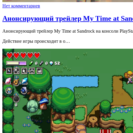
Нет комментариев
Анонсирующий трейлер My Time at Sand
Анонсирующий трейлер My Time at Sandrock на консоли PlaySta
Действие игры происходит в о…