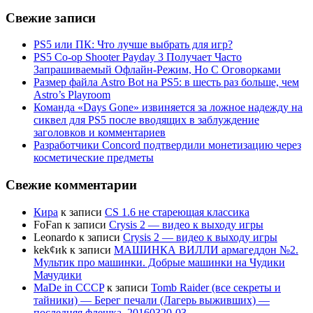
Свежие записи
PS5 или ПК: Что лучше выбрать для игр?
PS5 Co-op Shooter Payday 3 Получает Часто
Запрашиваемый Офлайн-Режим, Но С Оговорками
Размер файла Astro Bot на PS5: в шесть раз больше, чем
Astro’s Playroom
Команда «Days Gone» извиняется за ложное надежду на
сиквел для PS5 после вводящих в заблуждение
заголовков и комментариев
Разработчики Concord подтвердили монетизацию через
косметические предметы
Свежие комментарии
Кира
к записи
CS 1.6 не стареющая классика
FoFan
к записи
Crysis 2 — видео к выходу игры
Leonardo
к записи
Crysis 2 — видео к выходу игры
kek¢иk
к записи
МАШИНКА ВИЛЛИ армагеддон №2.
Мультик про машинки. Добрые машинки на Чудики
Мачудики
MaDe in CCCP
к записи
Tomb Raider (все секреты и
тайники) — Берег печали (Лагерь выживших) —
последняя флешка. 20160320-03