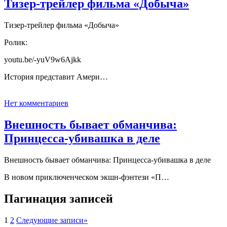
Тизер-трейлер фильма «Добыча»
Тизер-трейлер фильма «Добыча»
Ролик:
youtu.be/-yuV9w6Ajkk
История представит Амери…
Нет комментариев
Внешность бывает обманчива:
Принцесса-убивашка в деле
Внешность бывает обманчива: Принцесса-убивашка в деле
В новом приключенческом экшн-фэнтези «П…
Пагинация записей
1
2
Следующие записи
»