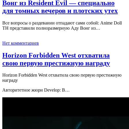
Вонг из Resident Evil — специально
для томных вечеров и плотских утех
Все вопросы о раздевании отпадают сами собой: Anime Doll
TH представили полноразмерную Аду Вонг из…
Нет комментариев
Horizon Forbidden West отхватила
свою первую престижную награду
Horizon Forbidden West отхватила свою первую престижную
награду
Авторитетное жюри Develop: B…