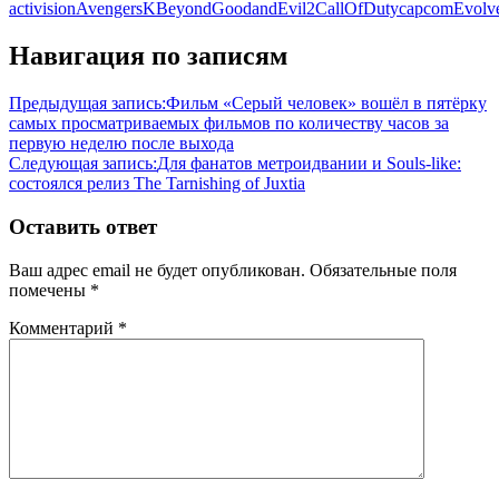
activision
AvengersK
BeyondGoodandEvil2
CallOfDuty
capcom
Evolv
Навигация по записям
Предыдущая запись:
Фильм «Серый человек» вошёл в пятёрку
самых просматриваемых фильмов по количеству часов за
первую неделю после выхода
Следующая запись:
Для фанатов метроидвании и Souls-like:
состоялся релиз The Tarnishing of Juxtia
Оставить ответ
Ваш адрес email не будет опубликован.
Обязательные поля
помечены
*
Комментарий
*