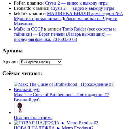
FoFan
к записи
Crysis 2 — видео к выходу игры
Leonardo
к записи
Crysis 2 — видео к выходу игры
kek¢иk
к записи
МАШИНКА ВИЛЛИ армагеддон №2.
Мультик про машинки. Добрые машинки на Чудики
Мачудики
MaDe in CCCP
к записи
Tomb Raider (все секреты и
тайники) — Берег печали (Лагерь выживших) —
последняя флешка. 20160320-03
Архивы
Архивы
Сейчас читают:
Max: The Curse of Brotherhood - Прохождение #7
Великий дуб
Deadpool на стриме
НОВАЯ НАДЕЖДА ► Metro Exodus #2