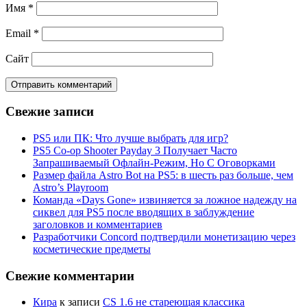
Имя
*
Email
*
Сайт
Свежие записи
PS5 или ПК: Что лучше выбрать для игр?
PS5 Co-op Shooter Payday 3 Получает Часто
Запрашиваемый Офлайн-Режим, Но С Оговорками
Размер файла Astro Bot на PS5: в шесть раз больше, чем
Astro’s Playroom
Команда «Days Gone» извиняется за ложное надежду на
сиквел для PS5 после вводящих в заблуждение
заголовков и комментариев
Разработчики Concord подтвердили монетизацию через
косметические предметы
Свежие комментарии
Кира
к записи
CS 1.6 не стареющая классика