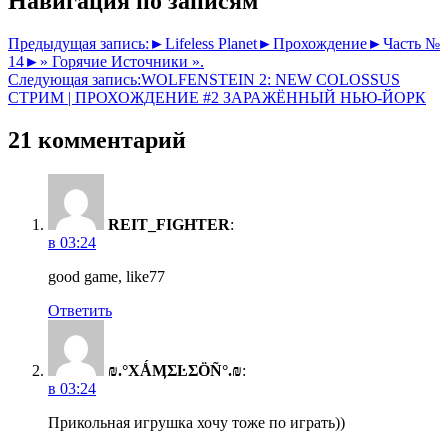
Навигация по записям
Предыдущая запись:
►Lifeless Planet►Прохождение►Часть №
14►» Горячие Источники ».
Следующая запись:
WOLFENSTEIN 2: NEW COLOSSUS
СТРИМ | ПРОХОЖДЕНИЕ #2 ЗАРАЖЁННЫЙ НЬЮ-ЙОРК
21 комментарий
REIT_FIGHTER
:
в 03:24
good game, like77
Ответить
₪.°ХǺӍΣĿΣӦÑ°.₪
:
в 03:24
Прикольная игрушка хочу тоже по играть))