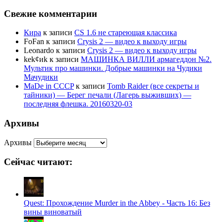
Свежие комментарии
Кира
к записи
CS 1.6 не стареющая классика
FoFan
к записи
Crysis 2 — видео к выходу игры
Leonardo
к записи
Crysis 2 — видео к выходу игры
kek¢иk
к записи
МАШИНКА ВИЛЛИ армагеддон №2.
Мультик про машинки. Добрые машинки на Чудики
Мачудики
MaDe in CCCP
к записи
Tomb Raider (все секреты и
тайники) — Берег печали (Лагерь выживших) —
последняя флешка. 20160320-03
Архивы
Архивы
Сейчас читают:
Quest: Прохождение Murder in the Abbey - Часть 16: Без
вины виноватый