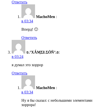
Ответить
MachoMen
:
в 03:34
Вперд! 🙂
Ответить
₪.°ХǺӍΣĿΣӦÑ°.₪
:
в 03:24
я думал это хоррор
Ответить
MachoMen
:
в 03:34
Ну я бы сказал: с небольшими элементами
хоррора!