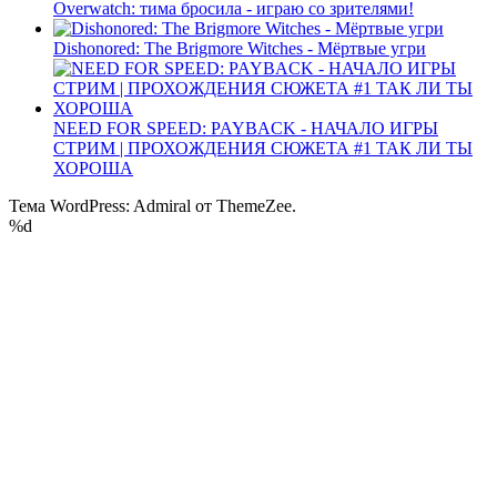
Overwatch: тима бросила - играю со зрителями!
Dishonored: The Brigmore Witches - Мёртвые угри
NEED FOR SPEED: PAYBACK - НАЧАЛО ИГРЫ
СТРИМ | ПРОХОЖДЕНИЯ СЮЖЕТА #1 ТАК ЛИ ТЫ
ХОРОША
Тема WordPress: Admiral от ThemeZee.
%d