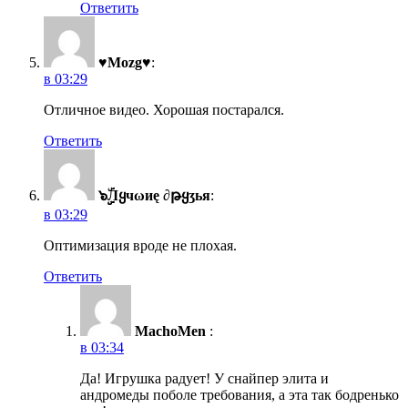
Ответить
♥Mozg♥
:
в 03:29
Отличное видео. Хорошая постарался.
Ответить
๖ۣۣۜЛყчωиę ∂թყʒья
:
в 03:29
Оптимизация вроде не плохая.
Ответить
MachoMen
:
в 03:34
Да! Игрушка радует! У снайпер элита и
андромеды поболе требования, а эта так бодренько