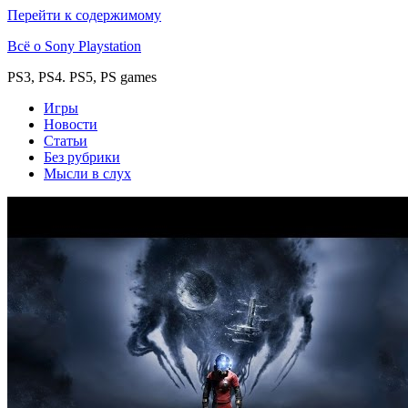
Перейти к содержимому
Всё о Sony Playstation
PS3, PS4. PS5, PS games
Игры
Новости
Статьи
Без рубрики
Мысли в слух