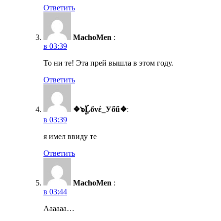
Ответить
MachoMen
:
в 03:39
То ни те! Эта прей вышла в этом году.
Ответить
❖๖ۣۣۜLổvέ_Уőű❖
:
в 03:39
я имел ввиду те
Ответить
MachoMen
:
в 03:44
Аааааа…