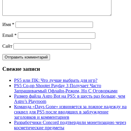
Имя
*
Email
*
Сайт
Свежие записи
PS5 или ПК: Что лучше выбрать для игр?
PS5 Co-op Shooter Payday 3 Получает Часто
Запрашиваемый Офлайн-Режим, Но С Оговорками
Размер файла Astro Bot на PS5: в шесть раз больше, чем
Astro’s Playroom
Команда «Days Gone» извиняется за ложное надежду на
сиквел для PS5 после вводящих в заблуждение
заголовков и комментариев
Разработчики Concord подтвердили монетизацию через
косметические предметы