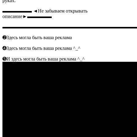
руках.
▬▬▬▬▬▬ ◄Не забываем открывать
описание►▬▬▬▬▬
▬▬▬▬▬▬▬▬▬▬▬▬▬▬▬▬▬▬▬▬▬▬▬▬▬▬▬
➋Здесь могла быть ваша реклама
➍Здесь могла быть ваша реклама ^_^
➎И здесь могла быть ваша реклама ^_^