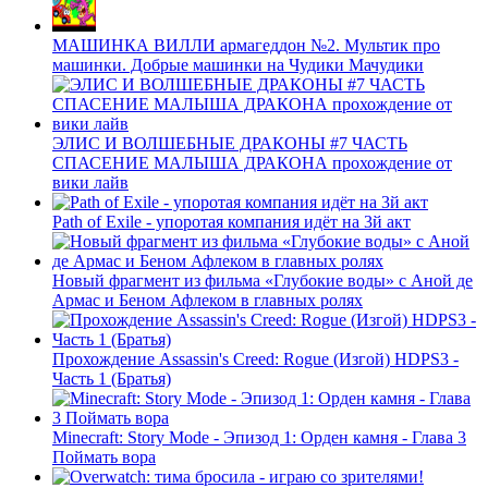
МАШИНКА ВИЛЛИ армагеддон №2. Мультик про
машинки. Добрые машинки на Чудики Мачудики
ЭЛИС И ВОЛШЕБНЫЕ ДРАКОНЫ #7 ЧАСТЬ
СПАСЕНИЕ МАЛЫША ДРАКОНА прохождение от
вики лайв
Path of Exile - упоротая компания идёт на 3й акт
Новый фрагмент из фильма «Глубокие воды» с Аной де
Армас и Беном Афлеком в главных ролях
Прохождение Assassin's Creed: Rogue (Изгой) HDPS3 -
Часть 1 (Братья)
Minecraft: Story Mode - Эпизод 1: Орден камня - Глава 3
Поймать вора