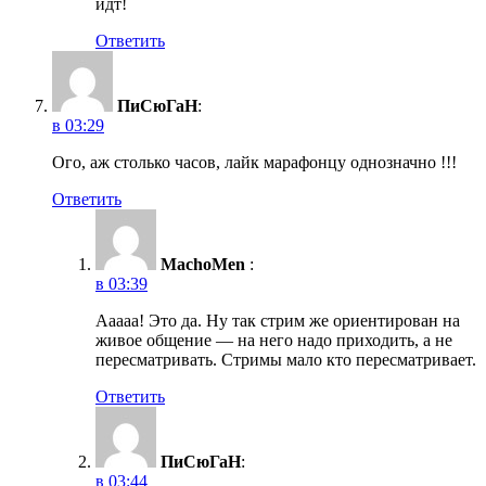
идт!
Ответить
ПиСюГаН
:
в 03:29
Ого, аж столько часов, лайк марафонцу однозначно !!!
Ответить
MachoMen
:
в 03:39
Ааааа! Это да. Ну так стрим же ориентирован на
живое общение — на него надо приходить, а не
пересматривать. Стримы мало кто пересматривает.
Ответить
ПиСюГаН
:
в 03:44