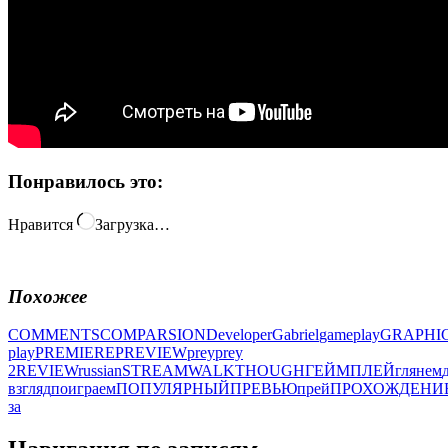
Понравилось это:
Нравится
Загрузка…
Похожее
COMMENTS
COMPARSION
Developer
Gabriel
gameplay
GRAPHI
play
PREMIERE
PREVIEW
prey
prey
2
REVIEW
russian
STREAM
WALKTHOUGH
ГЕЙМПЛЕЙ
глянем
взгляд
поиграем
ПОПУЛЯРНЫЙ
ПРЕВЬЮ
прей
ПРОХОЖДЕНИ
за