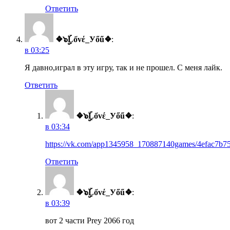
Ответить
❖๖ۣۣۜLổvέ_Уőű❖
:
в 03:25
Я давно,играл в эту игру, так и не прошел. С меня лайк.
Ответить
❖๖ۣۣۜLổvέ_Уőű❖
:
в 03:34
https://vk.com/app1345958_170887140games/4efac7b7
Ответить
❖๖ۣۣۜLổvέ_Уőű❖
:
в 03:39
вот 2 части Prey 2066 год