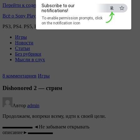
Перейти к содержимому
Subscribe to our
notifications!
Всё о Sony Playstation
To enable permission prompts, click
on the notification icon
PS3, PS4. PS5, PS games
Игры
Новости
Статьи
Без рубрики
Мысли в слух
8 комментариев
Игры
Dishonored 2 — стрим
Автор
admin
Продолжаем, вопреки всему, идти к своей цели.
▬▬▬▬▬▬ ◄Не забываем открывать
описание►▬▬▬▬▬