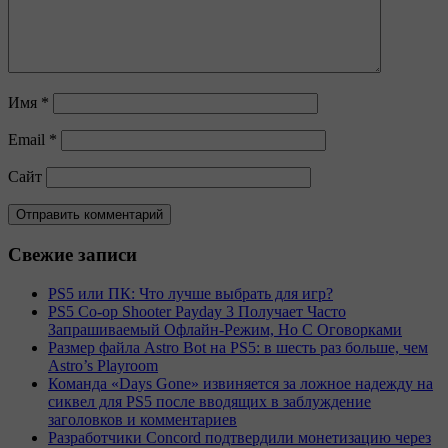
Имя
*
Email
*
Сайт
Свежие записи
PS5 или ПК: Что лучше выбрать для игр?
PS5 Co-op Shooter Payday 3 Получает Часто
Запрашиваемый Офлайн-Режим, Но С Оговорками
Размер файла Astro Bot на PS5: в шесть раз больше, чем
Astro’s Playroom
Команда «Days Gone» извиняется за ложное надежду на
сиквел для PS5 после вводящих в заблуждение
заголовков и комментариев
Разработчики Concord подтвердили монетизацию через