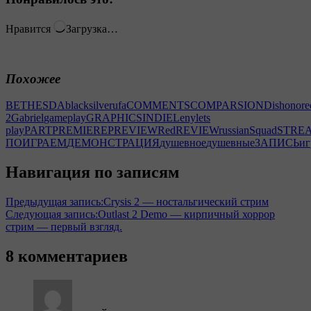
Нравится
Загрузка…
Похожее
BETHESDA
blacksilverufa
COMMENTS
COMPARSION
Dishonore
2
Gabriel
gameplay
GRAPHICS
INDIE
Leny
lets
play
PART
PREMIERE
PREVIEW
Red
REVIEW
russian
Squad
STRE
ПОИГРАЕМ
ДЕМОНСТРАЦИЯ
душевное
душевные
ЗАПИСЬ
иг
Навигация по записям
Предыдущая запись:
Crysis 2 — ностальгический стрим
Следующая запись:
Outlast 2 Demo — кирпичный хоррор
стрим — первый взгляд.
8 комментариев