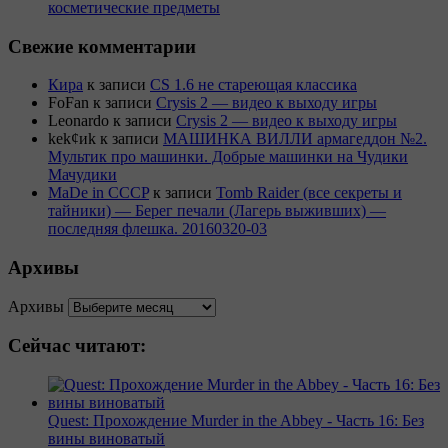
косметические предметы
Свежие комментарии
Кира
к записи
CS 1.6 не стареющая классика
FoFan
к записи
Crysis 2 — видео к выходу игры
Leonardo
к записи
Crysis 2 — видео к выходу игры
kek¢иk
к записи
МАШИНКА ВИЛЛИ армагеддон №2.
Мультик про машинки. Добрые машинки на Чудики
Мачудики
MaDe in CCCP
к записи
Tomb Raider (все секреты и
тайники) — Берег печали (Лагерь выживших) —
последняя флешка. 20160320-03
Архивы
Архивы
Сейчас читают:
Quest: Прохождение Murder in the Abbey - Часть 16: Без
вины виноватый