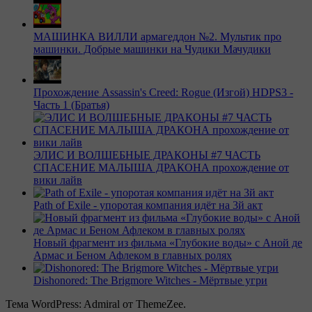
МАШИНКА ВИЛЛИ армагеддон №2. Мультик про
машинки. Добрые машинки на Чудики Мачудики
Прохождение Assassin's Creed: Rogue (Изгой) HDPS3 -
Часть 1 (Братья)
ЭЛИС И ВОЛШЕБНЫЕ ДРАКОНЫ #7 ЧАСТЬ
СПАСЕНИЕ МАЛЫША ДРАКОНА прохождение от
вики лайв
Path of Exile - упоротая компания идёт на 3й акт
Новый фрагмент из фильма «Глубокие воды» с Аной де
Армас и Беном Афлеком в главных ролях
Dishonored: The Brigmore Witches - Мёртвые угри
Тема WordPress: Admiral от ThemeZee.