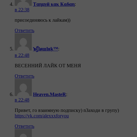
Тαηцγй κακ Кαδαη
:
в 22:38
присоединяюсь к лайкам))
Ответить
๖ۣۣۜПøшlяķ™
:
в 22:48
ВЕСЕННИЙ ЛАЙК ОТ МЕНЯ
Ответить
Heaven.MasteR
:
в 22:48
Привет, го взаимную подписку) nЗаходи в групу)
https://vk.com/alexxxforyou
Ответить