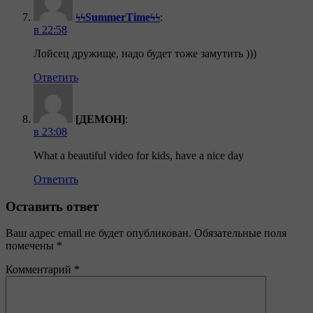
ϟϟSummerTimeϟϟ
:
в 22:58
Лойсец дружище, надо будет тоже замутить )))
Ответить
[ДЕМОН]
:
в 23:08
What a beautiful video for kids, have a nice day
Ответить
Оставить ответ
Ваш адрес email не будет опубликован.
Обязательные поля
помечены
*
Комментарий
*