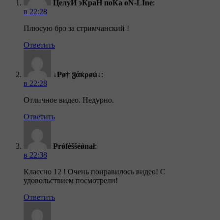
ЦелуЙ эКраН поКа oN-LIne
:
в 22:28
Плюсую бро за стримчанский !
Ответить
↓₱ø† ჳάќρøú↓
:
в 22:28
Отличное видео. Недурно.
Ответить
Prǿfėššéǿnał
:
в 22:38
Классно 12 ! Очень понравилось видео! С
удовольствием посмотрели!
Ответить