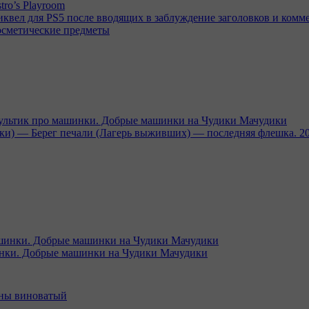
tro’s Playroom
иквел для PS5 после вводящих в заблуждение заголовков и комм
осметические предметы
тик про машинки. Добрые машинки на Чудики Мачудики
ники) — Берег печали (Лагерь выживших) — последняя флешка. 2
и. Добрые машинки на Чудики Мачудики
вины виноватый