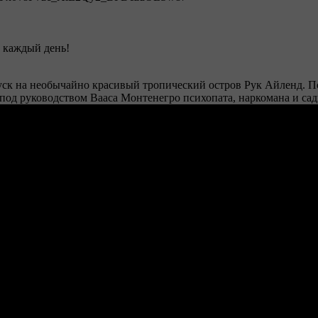
 каждый день!
тпуск на необычайно красивый тропический остров Рук Айленд. 
под руководством Вааса Монтенегро психопата, наркомана и сад