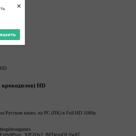
×
ять
решить
о крокодилов) HD
а Русском языке, на PC (ПК) в Full HD 1080p.
fthegideongames
tPLscFx0v8Pvuc_XlE2Qy2_BFDezuOLSw87