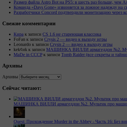
Размер файла Astro Bot на PS5: в шесть раз больше, чем As
Команда «Days Gone» извиняется за ложное надежду на с
Разработчики Concord подтвердили монетизацию через к
Свежие комментарии
Кира
к записи
CS 1.6 не стареющая классика
FoFan
к записи
Crysis 2 — видео к выходу игры
Leonardo
к записи
Crysis 2 — видео к выходу игры
kek¢иk
к записи
МАШИНКА ВИЛЛИ армагеддон №2. Муль
MaDe in CCCP
к записи
Tomb Raider (все секреты и тай
Архивы
Архивы
Сейчас читают:
МАШИНКА ВИЛЛИ армагеддон №2. Мультик про машинк
Quest: Прохождение Murder in the Abbey - Часть 16: Без 