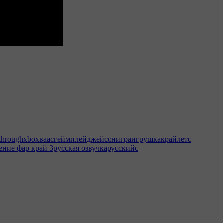
through
xbox
ваас
геймплей
джейсон
игра
игрушка
край
летс
ение фар край 3
русская озвучка
русский
с