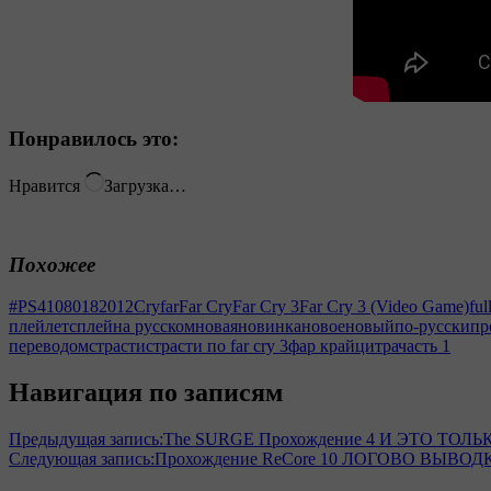
Понравилось это:
Нравится
Загрузка…
Похожее
#PS4
1080
18
2012
Cry
far
Far Cry
Far Cry 3
Far Cry 3 (Video Game)
ful
плей
летсплей
на русском
новая
новинка
новое
новый
по-русски
пр
переводом
страсти
страсти по far cry 3
фар край
цитра
часть 1
Навигация по записям
Предыдущая запись:
The SURGE Прохождение 4 И ЭТО ТО
Следующая запись:
Прохождение ReCore 10 ЛОГОВО ВЫВОД