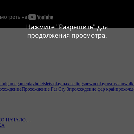
Нажмите "Разрешить" для
продолжения просмотра.
l hd
game
gameplay
hd
lets
lets play
max settings
new
pc
play
rus
russian
walk
охождение
Прохождение Far Cry 3
прохождение фар край
прохожд
ЛЬКО НАЧАЛО…
КА