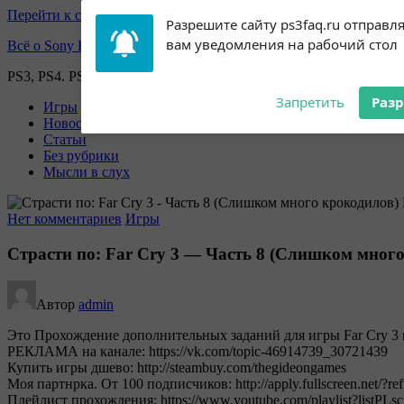
Перейти к содержимому
Subscribe to our
Разрешите сайту ps3faq.ru отправл
notifications!
вам уведомления на рабочий стол
Всё о Sony Playstation
To enable permission prompts, click
on the notification icon
PS3, PS4. PS5, PS games
Запретить
Раз
Игры
Новости
Статьи
Без рубрики
Мысли в слух
Нет комментариев
Игры
Страсти по: Far Cry 3 — Часть 8 (Слишком мног
Автор
admin
Это Прохождение дополнительных заданий для игры Far Cry 3 н
РЕКЛАМА на канале: https://vk.com/topic-46914739_30721439
Купить игры дшево: http://steambuy.com/thegideongames
Моя партнрка. От 100 подписчиков: http://apply.fullscreen.net/?re
Плейлист прохождения: https://www.youtube.com/playlist?lis