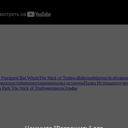
 Fractured But Whole
The Stick of Truth
walkthrough
батерс
бел
бэл
во
г
мазохист
общение
охранник
палка истинны
Палка Истины
получи
Park The Stick of Truth
чмо
школа
Эльфы