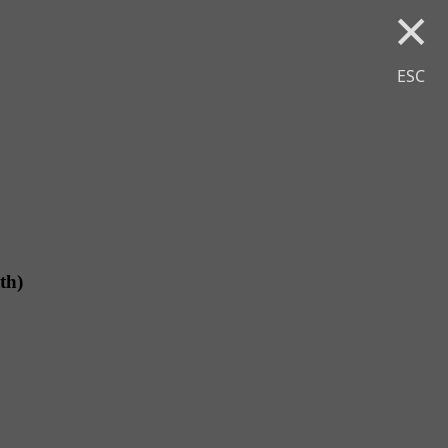
×
ESC
th)