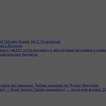
емый Офлайн-Режим, Но С Оговорками
tro’s Playroom
иквел для PS5 после вводящих в заблуждение заголовков и комм
осметические предметы
тик про машинки. Добрые машинки на Чудики Мачудики
ники) — Берег печали (Лагерь выживших) — последняя флешка. 2