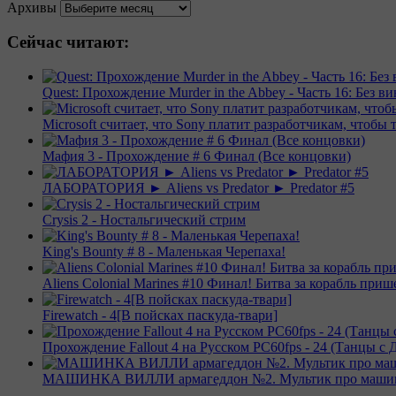
Архивы
Сейчас читают:
Quest: Прохождение Murder in the Abbey - Часть 16: Без 
Microsoft считает, что Sony платит разработчикам, чтобы 
Мафия 3 - Прохождение # 6 Финал (Все концовки)
ЛАБОРАТОРИЯ ► Aliens vs Predator ► Predator #5
Crysis 2 - Ностальгический стрим
King's Bounty # 8 - Маленькая Черепаха!
Aliens Colonial Marines #10 Финал! Битва за корабль приш
Firewatch - 4[В пойсках паскуда-твари]
Прохождение Fallout 4 на Русском PС60fps - 24 (Танцы с 
МАШИНКА ВИЛЛИ армагеддон №2. Мультик про машинк