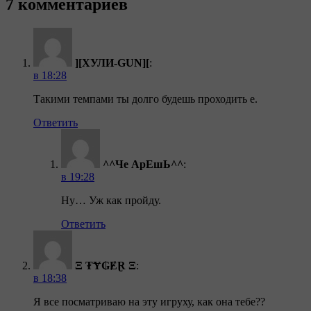
7 комментариев
][ХУЛИ-GUN][
:
в 18:28
Такими темпами ты долго будешь проходить е.
Ответить
^^Че АрЕшЬ^^
:
в 19:28
Ну… Уж как пройду.
Ответить
Ξ ₮Ɏ₲ɆⱤ Ξ
:
в 18:38
Я все посматриваю на эту игруху, как она тебе??