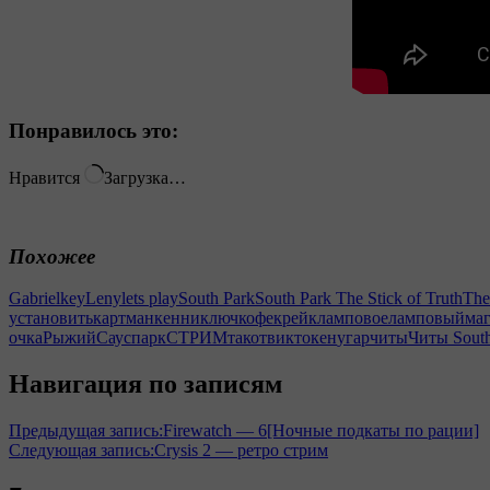
Понравилось это:
Нравится
Загрузка…
Похожее
Gabriel
key
Leny
lets play
South Park
South Park The Stick of Truth
The
установить
картман
кенни
ключ
кофе
крейк
ламповое
ламповый
ма
очка
Рыжий
Сауспарк
СТРИМ
тако
твик
токен
угар
читы
Читы South 
Навигация по записям
Предыдущая запись:
Firewatch — 6[Ночные подкаты по рации]
Следующая запись:
Crysis 2 — ретро стрим