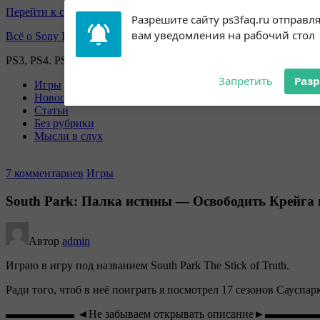
Перейти к содержимому
Subscribe to our
Разрешите сайту ps3faq.ru отправл
notifications!
вам уведомления на рабочий стол
Всё о Sony Playstation
To enable permission prompts, click
on the notification icon
PS3, PS4. PS5, PS games
Запретить
Раз
Игры
Новости
Статьи
Без рубрики
Мысли в слух
7 комментариев
Игры
South Park: Палка истины — Освободить Крейга и
Автор
admin
Играю в игру под названием South Park The Stick of Truth.
Ради того, чтоб в неё поиграть я посмотрел 17 сезонов Сауспарк
▬▬▬▬▬▬ ◄Не забываем открывать описание►▬▬▬▬