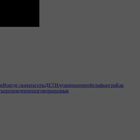
ин
Вор
где скачать
готы
ДЕТИ
душевные
еврей
ельфы
игра
Как
ть
прохождение
разговоры
разрыв