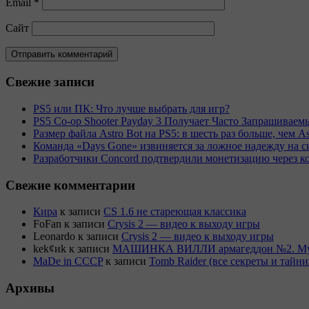
Email
*
Сайт
Свежие записи
PS5 или ПК: Что лучше выбрать для игр?
PS5 Co-op Shooter Payday 3 Получает Часто Запрашива
Размер файла Astro Bot на PS5: в шесть раз больше, чем As
Команда «Days Gone» извиняется за ложное надежду на с
Разработчики Concord подтвердили монетизацию через к
Свежие комментарии
Кира
к записи
CS 1.6 не стареющая классика
FoFan
к записи
Crysis 2 — видео к выходу игры
Leonardo
к записи
Crysis 2 — видео к выходу игры
kek¢иk
к записи
МАШИНКА ВИЛЛИ армагеддон №2. Муль
MaDe in CCCP
к записи
Tomb Raider (все секреты и тай
Архивы