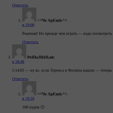
Ответить
^^Че АрЕшЬ^^
:
в 19:08
Ржачная! Но прежде чем играть — надо посмотреть 
Ответить
PeIIIaJIbIII,uk
:
в 18:48
1:14:05 — ну вс. если Теренса и Филипа нашли — теперь в
Ответить
^^Че АрЕшЬ^^
:
в 19:18
100 пудов 🙂