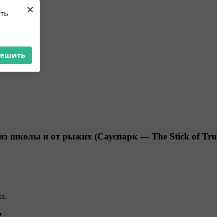
×
ять
решить
з школы и от рыжих (Сауспарк — The Stick of Tru
а.
▬