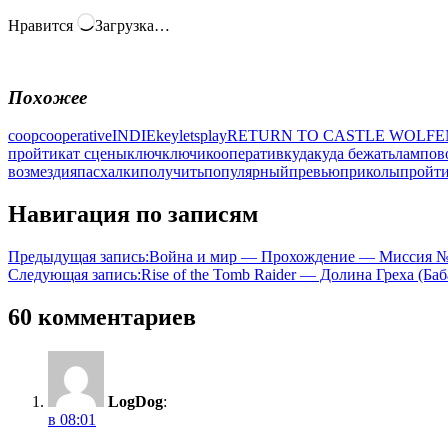
Нравится
Загрузка…
Похожее
coop
cooperative
INDIE
key
letsplay
RETURN TO CASTLE WOLFE
пройти
кат сцены
ключ
ключи
кооператив
куда
куда бежать
лампов
возмездия
пасхалки
получить
популярный
превью
приколы
пройт
Навигация по записям
Предыдущая запись:
Война и мир — Прохождение — Миссия №
Следующая запись:
Rise of the Tomb Raider — Долина Греха (Баб
60 комментариев
LogDog
:
в 08:01