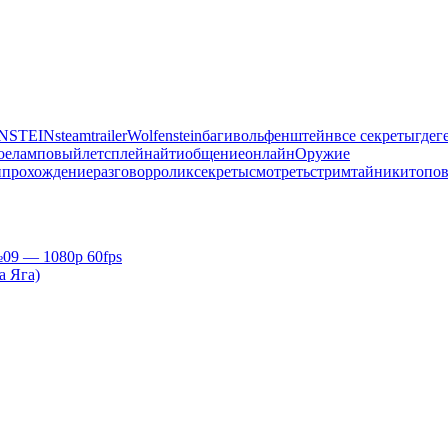
NSTEIN
steam
trailer
Wolfenstein
баги
вольфенштейн
все секреты
где
г
ое
ламповый
летсплей
найти
общение
онлайн
Оружие
и
прохождение
разговор
ролик
секреты
смотреть
стрим
тайники
топо
09 — 1080p 60fps
а Яга)