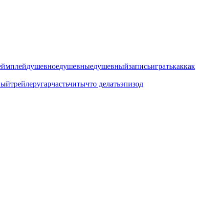
еймплей
душевное
душевные
душевный
запись
играть
как
как
вый
трейлер
угар
часть
читы
что делать
эпизод