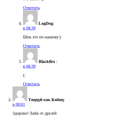
Ответить
LogDog
:
в 08:39
Шок это по нашему:)
Ответить
Blackflex
:
в 08:39
(:
Ответить
Тαηцγй κακ Кαδαη
:
в 08:01
Здорово! Лайк от друзей