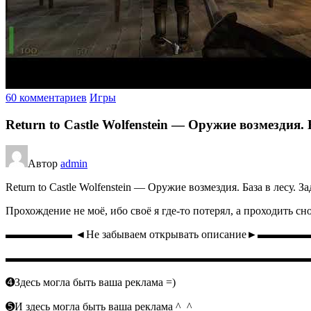
60 комментариев
Игры
Return to Castle Wolfenstein — Оружие возмездия. Б
Автор
admin
Return to Castle Wolfenstein — Оружие возмездия. База в лесу. За
Прохождение не моё, ибо своё я где-то потерял, а проходить с
▬▬▬▬▬▬ ◄Не забываем открывать описание►▬▬▬▬
▬▬▬▬▬▬▬▬▬▬▬▬▬▬▬▬▬▬▬▬▬▬▬▬▬▬▬
➍Здесь могла быть ваша реклама =)
➎И здесь могла быть ваша реклама ^_^