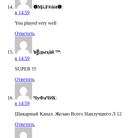
❶Ӎś.₣®ӧśŧ❶
:
в 14:59
You played very well
Ответить
๖ۣۣۜBдыҳåй ™
:
в 14:59
SUPER !!!
Ответить
ЧуФаЧёК
:
в 14:59
Шикарный Канал. Желаю Всего Наилучшего Л 12
Ответить