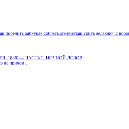
ак победить бабку
как собрать огнемет
как убить деда
ключ с воро
R: 1886) — ЧАСТЬ 2: НОЧНОЙ ДОЗОР
есь не причём…