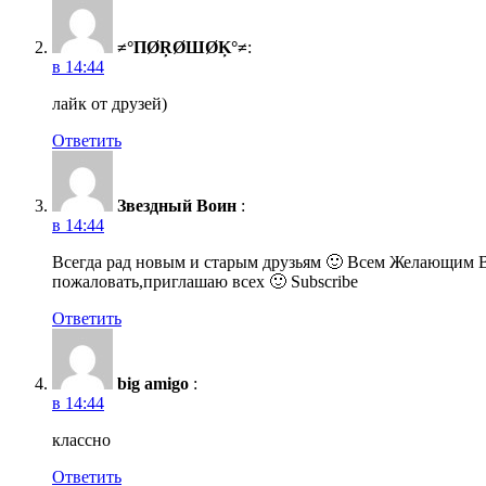
≠°ПØŖØШØĶ°≠
:
в 14:44
лайк от друзей)
Ответить
Звездный Воин
:
в 14:44
Всегда рад новым и старым друзьям 🙂 Всем Желающим В
пожаловать,приглашаю всех 🙂 Subscribe
Ответить
big amigo
:
в 14:44
классно
Ответить