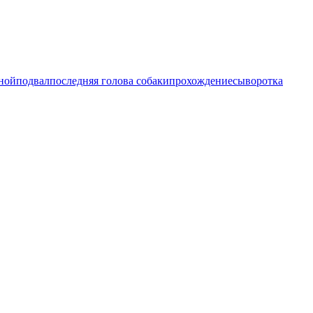
ной
подвал
последняя голова собаки
прохождение
сыворотка