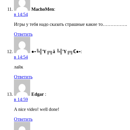
MachoMen
:
в 14:54
Игры у тебя надо сказать страшные какие то…………….
Ответить
●•╚╣Ύ╔╗å ╚╣Ύ╔╗ℂ●•
:
в 14:54
лайк
Ответить
Edgar
:
в 14:59
A nice video! well done!
Ответить