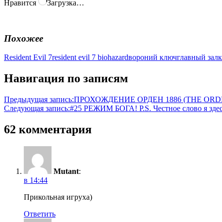
Нравится
Загрузка…
Похожее
Resident Evil 7
resident evil 7 biohazard
вороний ключ
главный зал
к
Навигация по записям
Предыдущая запись:
ПРОХОЖДЕНИЕ ОРДЕН 1886 (THE ORDE
Следующая запись:
#25 РЕЖИМ БОГА! P.S. Честное слово я зд
62 комментария
Mutant
:
в 14:44
Прикольная игруха)
Ответить