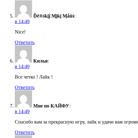
Ďē®śkįĵ Ӎįkį Ӎǻůś
:
в 14:49
Nice!
Ответить
Килья
:
в 14:49
Все четко ! Лайк !
Ответить
Мне по КАЙФУ
:
в 14:49
Спасибо вам за прекрасную игру, лайк и удачи вам огром
Ответить