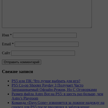
Имя
*
Email
*
Сайт
Свежие записи
PS5 или ПК: Что лучше выбрать для игр?
PS5 Co-op Shooter Payday 3 Получает Часто
Запрашиваемый Офлайн-Режим, Но С Оговорками
Размер файла Astro Bot на PS5: в шесть раз больше, чем
Astro’s Playroom
Команда «Days Gone» извиняется за ложное надежду на
сиквел для PS5 после вводящих в заблуждение