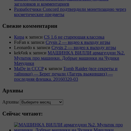
заголовков и комментариев
Разработчики Concord подтвердили монетизацию через
косметические предметы
Свежие комментарии
Кира
к записи
CS 1.6 не стареющая классика
FoFan
к записи
Crysis 2 — видео к выходу игры
Leonardo
к записи
Crysis 2 — видео к выходу игры
kek¢иk
к записи
МАШИНКА ВИЛЛИ армагеддон №2.
Мультик про машинки. Добрые машинки на Чудики
Мачудики
MaDe in CCCP
к записи
Tomb Raider (все секреты и
тайники) — Берег печали (Лагерь выживших) —
последняя флешка. 20160320-03
Архивы
Архивы
Сейчас читают: