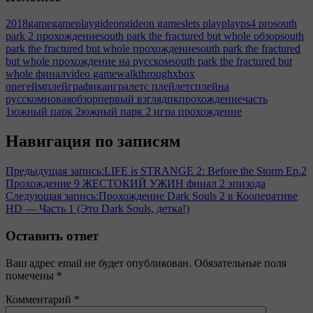
2018
game
gameplay
gideon
gideon games
lets play
play
ps4 pro
south
park 2 прохождение
south park the fractured but whole обзор
south
park the fractured but whole прохождение
south park the fractured
but whole прохождение на русском
south park the fractured but
whole финал
video game
walkthrough
xbox
one
геймплей
графика
игра
летс плей
летсплей
на
русском
новая
обзор
первый взгляд
пк
прохождение
часть
1
южный парк 2
южный парк 2 игра прохождение
Навигация по записям
Предыдущая запись:
LIFE is STRANGE 2: Before the Storm Ep.2
Прохождение 9 ЖЕСТОКИЙ УЖИН финал 2 эпизода
Следующая запись:
Прохождение Dark Souls 2 в Кооперативе
HD — Часть 1 (Это Dark Souls, детка!)
Оставить ответ
Ваш адрес email не будет опубликован.
Обязательные поля
помечены
*
Комментарий
*