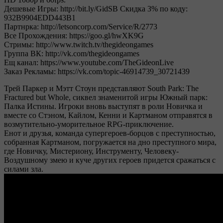
Дешевые Игры: http://bit.ly/GidSB Скидка 3% по коду:
932B9904EDD443B1
Партнрка: http://letsoncorp.com/Service/R/2773
Все Прохождения: https://goo.gl/hwXK9G
Стримы: http://www.twitch.tv/thegideongames
Группа ВК: http://vk.com/thegideongames
Ещ канал: https://www.youtube.com/TheGideonLive
Заказ Рекламы: https://vk.com/topic-46914739_30721439
Трей Паркер и Мэтт Стоун представляют South Park: The
Fractured but Whole, сиквел знаменитой игры Южный парк:
Палка Истины. Игроки вновь выступят в роли Новичка и
вместе со Стэном, Кайлом, Кенни и Картманом отправятся в
возмутительно-уморительное RPG-приключение.
Енот и друзья, команда супергероев-борцов с преступностью,
собранная Картманом, погружается на дно преступного мира,
где Новичку, Мистериону, Инструменту, Человеку-
Воздушному змею и куче других героев придется сражаться с
силами зла.