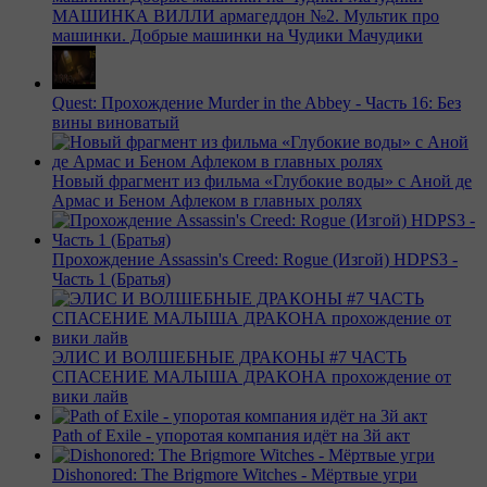
МАШИНКА ВИЛЛИ армагеддон №2. Мультик про
машинки. Добрые машинки на Чудики Мачудики
Quest: Прохождение Murder in the Abbey - Часть 16: Без
вины виноватый
Новый фрагмент из фильма «Глубокие воды» с Аной де
Армас и Беном Афлеком в главных ролях
Прохождение Assassin's Creed: Rogue (Изгой) HDPS3 -
Часть 1 (Братья)
ЭЛИС И ВОЛШЕБНЫЕ ДРАКОНЫ #7 ЧАСТЬ
СПАСЕНИЕ МАЛЫША ДРАКОНА прохождение от
вики лайв
Path of Exile - упоротая компания идёт на 3й акт
Dishonored: The Brigmore Witches - Мёртвые угри