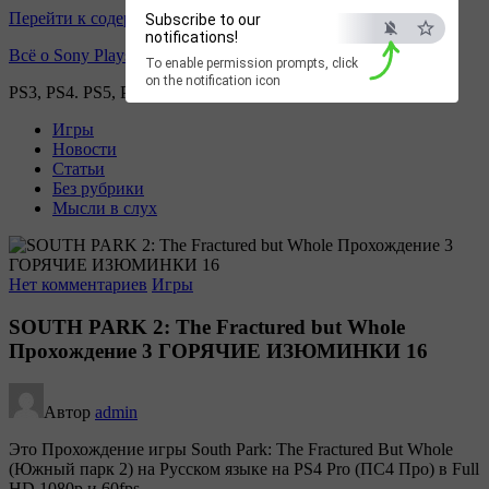
Перейти к содержимому
Subscribe to our
notifications!
Всё о Sony Playstation
To enable permission prompts, click
on the notification icon
PS3, PS4. PS5, PS games
Игры
Новости
Статьи
Без рубрики
Мысли в слух
Нет комментариев
Игры
SOUTH PARK 2: The Fractured but Whole
Прохождение 3 ГОРЯЧИЕ ИЗЮМИНКИ 16
Автор
admin
Это Прохождение игры South Park: The Fractured But Whole
(Южный парк 2) на Русском языке на PS4 Pro (ПС4 Про) в Full
HD 1080p и 60fps.