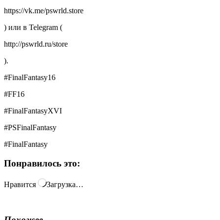
https://vk.me/pswrld.store
) или в Telegram (
http://pswrld.ru/store
).
#FinalFantasy16
#FF16
#FinalFantasyXVI
#PSFinalFantasy
#FinalFantasy
Понравилось это:
Нравится
Загрузка…
Похожее