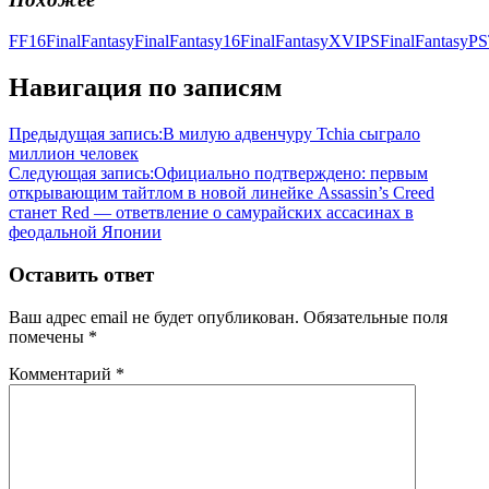
FF16
FinalFantasy
FinalFantasy16
FinalFantasyXVI
PSFinalFantasy
PS
Навигация по записям
Предыдущая запись:
В милую адвенчуру Tchia сыграло
миллион человек
Следующая запись:
Официально подтверждено: первым
открывающим тайтлом в новой линейке Assassin’s Creed
станет Red — ответвление о самурайских ассасинах в
феодальной Японии
Оставить ответ
Ваш адрес email не будет опубликован.
Обязательные поля
помечены
*
Комментарий
*