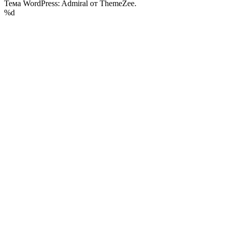
Тема WordPress: Admiral от ThemeZee.
%d