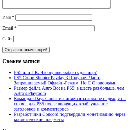
Имя
*
Email
*
Сайт
Свежие записи
PS5 или ПК: Что лучше выбрать для игр?
PS5 Co-op Shooter Payday 3 Получает Часто
Запрашиваемый Офлайн-Режим, Но С Оговорками
Размер файла Astro Bot на PS5: в шесть раз больше, чем
Astro’s Playroom
Команда «Days Gone» извиняется за ложное надежду на
сиквел для PS5 после вводящих в заблуждение
заголовков и комментариев
Разработчики Concord подтвердили монетизацию через
косметические предметы