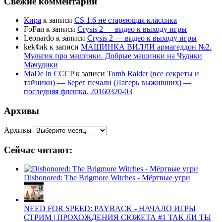
Свежие комментарии
Кира
к записи
CS 1.6 не стареющая классика
FoFan
к записи
Crysis 2 — видео к выходу игры
Leonardo
к записи
Crysis 2 — видео к выходу игры
kek¢иk
к записи
МАШИНКА ВИЛЛИ армагеддон №2.
Мультик про машинки. Добрые машинки на Чудики
Мачудики
MaDe in CCCP
к записи
Tomb Raider (все секреты и
тайники) — Берег печали (Лагерь выживших) —
последняя флешка. 20160320-03
Архивы
Архивы
Сейчас читают:
Dishonored: The Brigmore Witches - Мёртвые угри
NEED FOR SPEED: PAYBACK - НАЧАЛО ИГРЫ
СТРИМ | ПРОХОЖДЕНИЯ СЮЖЕТА #1 ТАК ЛИ ТЫ