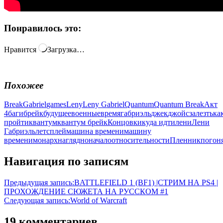
Понравилось это:
Нравится
Загрузка…
Похожее
Break
Gabriel
games
Leny
Leny Gabriel
Quantum
Quantum Break
Акт
4
баги
брейк
будущее
военные
время
габриэль
джек
джойс
залезть
ка
пройти
квантум
квантум брейк
Концовки
куда идти
лени
Лени
Габриэль
летсплей
машина времени
машину
времени
монарх
наглядно
начало
относительности
Пленник
погон
Навигация по записям
Предыдущая запись:
BATTLEFIELD 1 (BF1) |СТРИМ НА PS4 |
ПРОХОЖДЕНИЕ СЮЖЕТА НА РУССКОМ #1
Следующая запись:
World of Warcraft
19 комментариев