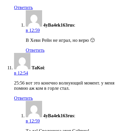
Ответить
4yBa4ek163rus
:
в 12:59
В Хеви Рейн не играл, но верю 🙂
Ответить
TaKoi
:
в 12:54
25:56 вот это конечно волнующий момент. у меня
помню аж ком в горле стал.
Ответить
4yBa4ek163rus
:
в 12:59
Та да! Сволочюга этот Сайрин!