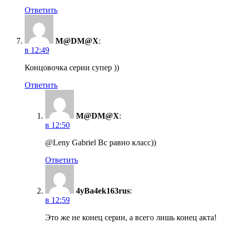
Ответить
M@DM@X
:
в 12:49
Концовочка серии супер ))
Ответить
M@DM@X
:
в 12:50
@Leny Gabriel Вс равно класс))
Ответить
4yBa4ek163rus
:
в 12:59
Это же не конец серии, а всего лишь конец акта!