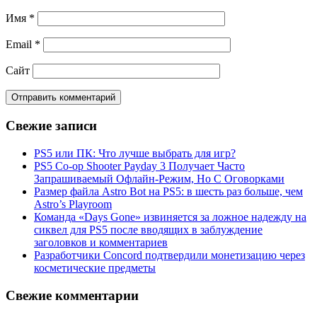
Имя
*
Email
*
Сайт
Свежие записи
PS5 или ПК: Что лучше выбрать для игр?
PS5 Co-op Shooter Payday 3 Получает Часто
Запрашиваемый Офлайн-Режим, Но С Оговорками
Размер файла Astro Bot на PS5: в шесть раз больше, чем
Astro’s Playroom
Команда «Days Gone» извиняется за ложное надежду на
сиквел для PS5 после вводящих в заблуждение
заголовков и комментариев
Разработчики Concord подтвердили монетизацию через
косметические предметы
Свежие комментарии