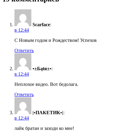
Scarface
:
в 12:44
С Новым годом и Рождеством! Успехов
Ответить
•±Бąŧя±•
:
в 12:44
Неплохое видео. Вот бедолага.
Ответить
|•ПАКЕТИК•|
:
в 12:44
лайк братан и заходи ко мне!