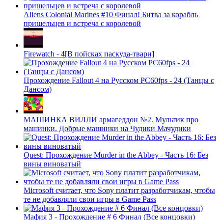
Aliens Colonial Marines #10 Финал! Битва за корабль
пришельцев и встреча с королевой
Firewatch - 4[В пойсках паскуда-твари]
Прохождение Fallout 4 на Русском PС60fps - 24 (Танцы с
Дансом)
МАШИНКА ВИЛЛИ армагеддон №2. Мультик про
машинки. Добрые машинки на Чудики Мачудики
Quest: Прохождение Murder in the Abbey - Часть 16: Без
вины виноватый
Microsoft считает, что Sony платит разработчикам, чтобы
те не добавляли свои игры в Game Pass
Мафия 3 - Прохождение # 6 Финал (Все концовки)