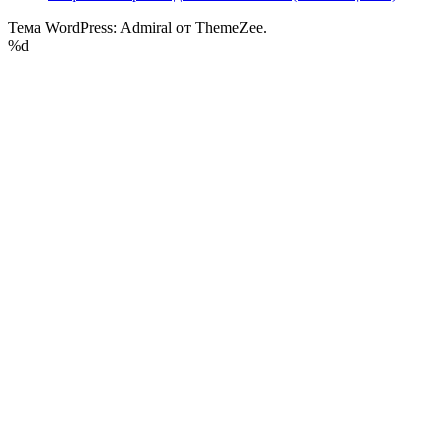
Тема WordPress: Admiral от ThemeZee.
%d