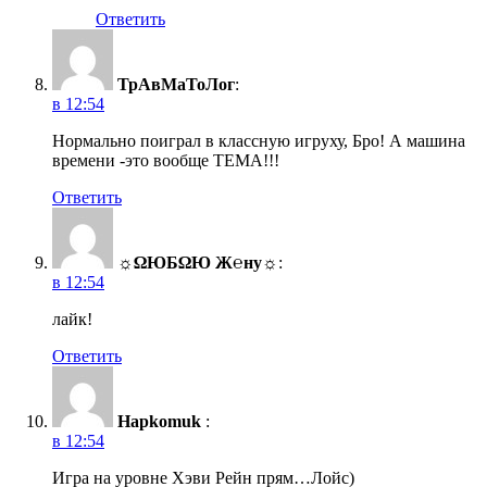
Ответить
ТрАвМаТоЛог
:
в 12:54
Нормально поиграл в классную игруху, Бро! А машина
времени -это вообще ТЕМА!!!
Ответить
☼ΩЮБΩЮ Ж℮ну☼
:
в 12:54
лайк!
Ответить
Hapkomuk
:
в 12:54
Игра на уровне Хэви Рейн прям…Лойс)