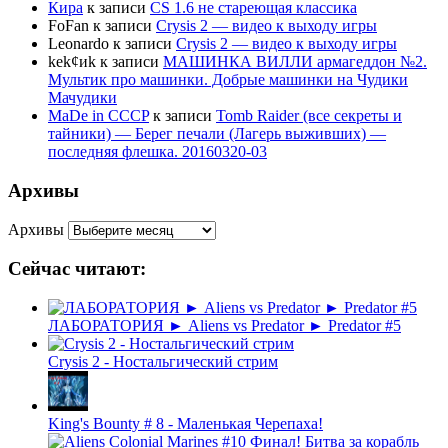
Кира
к записи
CS 1.6 не стареющая классика
FoFan
к записи
Crysis 2 — видео к выходу игры
Leonardo
к записи
Crysis 2 — видео к выходу игры
kek¢иk
к записи
МАШИНКА ВИЛЛИ армагеддон №2.
Мультик про машинки. Добрые машинки на Чудики
Мачудики
MaDe in CCCP
к записи
Tomb Raider (все секреты и
тайники) — Берег печали (Лагерь выживших) —
последняя флешка. 20160320-03
Архивы
Архивы
Сейчас читают:
ЛАБОРАТОРИЯ ► Aliens vs Predator ► Predator #5
Crysis 2 - Ностальгический стрим
King's Bounty # 8 - Маленькая Черепаха!