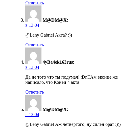
Ответить
M@DM@X
:
в 13:04
@Leny Gabriel Акта? :))
Ответить
4yBa4ek163rus
:
в 13:04
Да не того что ты подумал! :DnТАм вконце же
написало, что Конец 4 акта
Ответить
M@DM@X
:
в 13:04
@Leny Gabriel Аж четвертого, ну силен брат :)))