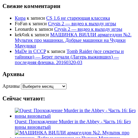
Свежие комментарии
Кира
к записи
CS 1.6 не стареющая классика
FoFan
к записи
Crysis 2 — видео к выходу игры
Leonardo
к записи
Crysis 2 — видео к выходу игры
kek¢иk
к записи
МАШИНКА ВИЛЛИ армагеддон №2.
Мультик про машинки. Добрые машинки на Чудики
Мачудики
MaDe in CCCP
к записи
Tomb Raider (все секреты и
тайники) — Берег печали (Лагерь выживших) —
последняя флешка. 20160320-03
Архивы
Архивы
Сейчас читают:
Quest: Прохождение Murder in the Abbey - Часть 16: Без
вины виноватый