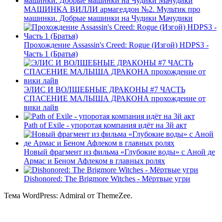
МАШИНКА ВИЛЛИ армагеддон №2. Мультик про
машинки. Добрые машинки на Чудики Мачудики
Прохождение Assassin's Creed: Rogue (Изгой) HDPS3 -
Часть 1 (Братья)
ЭЛИС И ВОЛШЕБНЫЕ ДРАКОНЫ #7 ЧАСТЬ
СПАСЕНИЕ МАЛЫША ДРАКОНА прохождение от
вики лайв
Path of Exile - упоротая компания идёт на 3й акт
Новый фрагмент из фильма «Глубокие воды» с Аной де
Армас и Беном Афлеком в главных ролях
Dishonored: The Brigmore Witches - Мёртвые угри
Тема WordPress: Admiral от ThemeZee.