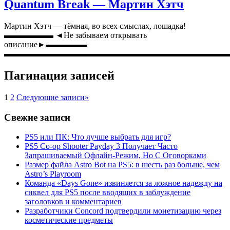
Quantum Break — Мартин Хэтч
Мартин Хэтч — тёмная, во всех смыслах, лошадка!
▬▬▬▬▬▬ ◄Не забываем открывать
описание►▬▬▬▬▬
▬▬▬▬▬▬▬▬▬▬▬▬▬▬▬▬▬▬▬▬▬▬▬▬▬▬▬
Пагинация записей
1
2
Следующие записи
»
Свежие записи
PS5 или ПК: Что лучше выбрать для игр?
PS5 Co-op Shooter Payday 3 Получает Часто
Запрашиваемый Офлайн-Режим, Но С Оговорками
Размер файла Astro Bot на PS5: в шесть раз больше, чем
Astro’s Playroom
Команда «Days Gone» извиняется за ложное надежду на
сиквел для PS5 после вводящих в заблуждение
заголовков и комментариев
Разработчики Concord подтвердили монетизацию через
косметические предметы