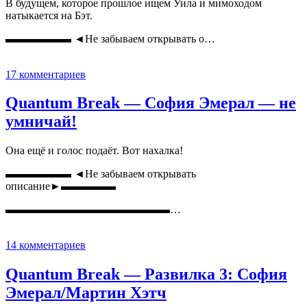
В будущем, которое прошлое ищем Уила и мимоходом
натыкается на Бэт.
▬▬▬▬▬▬ ◄Не забываем открывать о…
17 комментариев
Quantum Break — София Эмерал — не
умничай!
Она ещё и голос подаёт. Вот нахалка!
▬▬▬▬▬▬ ◄Не забываем открывать
описание►▬▬▬▬▬
▬▬▬▬▬▬▬▬▬▬▬▬▬▬▬…
14 комментариев
Quantum Break — Развилка 3: София
Эмерал/Мартин Хэтч