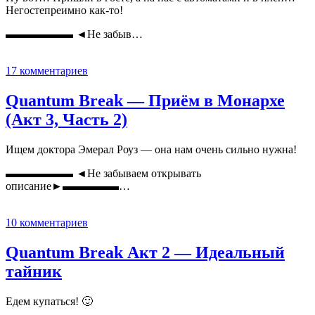
Негостепреимно как-то!
▬▬▬▬▬▬ ◄Не забыв…
17 комментариев
Quantum Break — Приём в Монархе
(Акт 3, Часть 2)
Ищем доктора Эмерал Роуз — она нам очень сильно нужна!
▬▬▬▬▬▬ ◄Не забываем открывать
описание►▬▬▬▬▬…
10 комментариев
Quantum Break Акт 2 — Идеальный
тайник
Едем купаться! 🙂