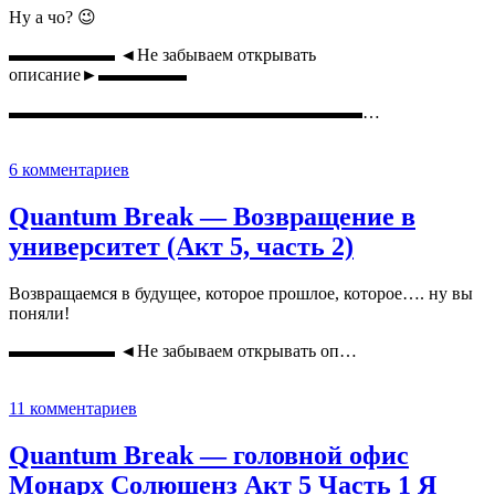
Ну а чо? 😉
▬▬▬▬▬▬ ◄Не забываем открывать
описание►▬▬▬▬▬
▬▬▬▬▬▬▬▬▬▬▬▬▬▬▬▬▬▬▬▬…
6 комментариев
Quantum Break — Возвращение в
университет (Акт 5, часть 2)
Возвращаемся в будущее, которое прошлое, которое…. ну вы
поняли!
▬▬▬▬▬▬ ◄Не забываем открывать оп…
11 комментариев
Quantum Break — головной офис
Монарх Солюшенз Акт 5 Часть 1 Я