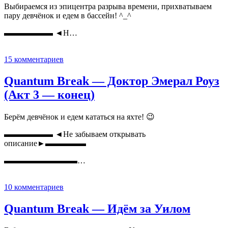
Выбираемся из эпицентра разрыва времени, прихватываем
пару девчёнок и едем в бассейн! ^_^
▬▬▬▬▬▬ ◄Н…
15 комментариев
Quantum Break — Доктор Эмерал Роуз
(Акт 3 — конец)
Берём девчёнок и едем кататься на яхте! 😉
▬▬▬▬▬▬ ◄Не забываем открывать
описание►▬▬▬▬▬
▬▬▬▬▬▬▬▬▬…
10 комментариев
Quantum Break — Идём за Уилом