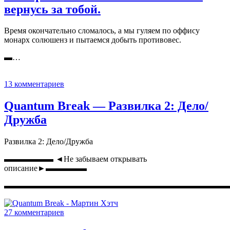
вернусь за тобой.
Время окончательно сломалось, а мы гуляем по оффису
монарх солюшенз и пытаемся добыть противовес.
▬…
13 комментариев
Quantum Break — Развилка 2: Дело/
Дружба
Развилка 2: Дело/Дружба
▬▬▬▬▬▬ ◄Не забываем открывать
описание►▬▬▬▬▬
▬▬▬▬▬▬▬▬▬▬▬▬▬▬▬▬▬▬▬▬▬▬▬▬▬▬▬
27 комментариев