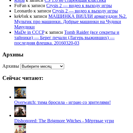
Кира
к записи
CS 1.6 не стареющая классика
FoFan
к записи
Crysis 2 — видео к выходу игры
Leonardo
к записи
Crysis 2 — видео к выходу игры
kek¢иk
к записи
МАШИНКА ВИЛЛИ армагеддон №2.
Мультик про машинки. Добрые машинки на Чудики
Мачудики
MaDe in CCCP
к записи
Tomb Raider (все секреты и
тайники) — Берег печали (Лагерь выживших) —
последняя флешка. 20160320-03
Архивы
Архивы
Сейчас читают:
Overwatch: тима бросила - играю со зрителями!
Dishonored: The Brigmore Witches - Мёртвые угри