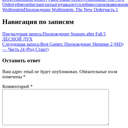
Order
геймплей
игра
играть
игрушка
летсплей
миссии
новая
новинк
Wolfenstein
Прохождение Wolfenstein: The New Order
часть 1
Навигация по записям
Предыдущая запись:
Прохождение Seasons after Fall 5
ЛЕСНОЙ ДУХ
Следующая запись:
Best Games: Прохождение Shenmue 2 (HD)
— Часть 24 (Род Стант)
Оставить ответ
Ваш адрес email не будет опубликован.
Обязательные поля
помечены
*
Комментарий
*