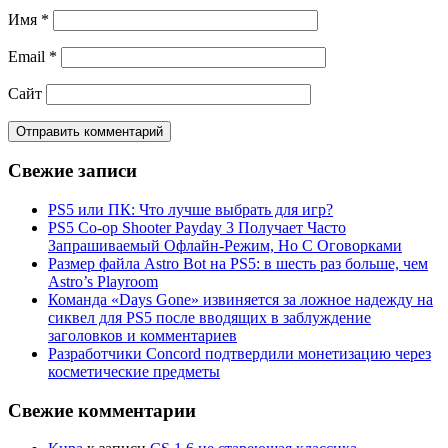
Имя
*
Email
*
Сайт
Свежие записи
PS5 или ПК: Что лучше выбрать для игр?
PS5 Co-op Shooter Payday 3 Получает Часто
Запрашиваемый Офлайн-Режим, Но С Оговорками
Размер файла Astro Bot на PS5: в шесть раз больше, чем
Astro’s Playroom
Команда «Days Gone» извиняется за ложное надежду на
сиквел для PS5 после вводящих в заблуждение
заголовков и комментариев
Разработчики Concord подтвердили монетизацию через
косметические предметы
Свежие комментарии