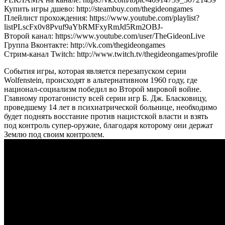
Купить игры дшево: http://steambuy.com/thegideongames
Плейлист прохождения: https://www.youtube.com/playlist?
listPLscFx0v8Pvuf9aYbRMFxyRmJd5Rm2OBJ-
Второй канал: https://www.youtube.com/user/TheGideonLive
Группа Вконтакте: http://vk.com/thegideongames
Стрим-канал Twitch: http://www.twitch.tv/thegideongames/profile
События игры, которая является перезапуском серии
Wolfenstein, происходят в альтернативном 1960 году, где
национал-социализм победил во Второй мировой войне.
Главному протагонисту всей серии игр Б. Дж. Бласковицу,
проведшему 14 лет в психиатрической больнице, необходимо
будет поднять восстание против нацистской власти и взять
под контроль супер-оружие, благодаря которому они держат
Землю под своим контролем.