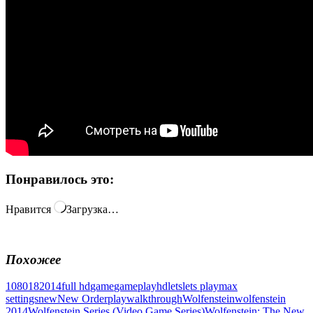
Понравилось это:
Нравится
Загрузка…
Похожее
1080
18
2014
full hd
game
gameplay
hd
lets
lets play
max
settings
new
New Order
play
walkthrough
Wolfenstein
wolfenstein
2014
Wolfenstein Series (Video Game Series)
Wolfenstein: The New