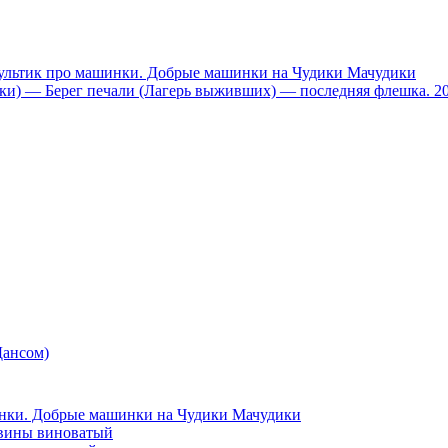
тик про машинки. Добрые машинки на Чудики Мачудики
ники) — Берег печали (Лагерь выживших) — последняя флешка. 2
Дансом)
и. Добрые машинки на Чудики Мачудики