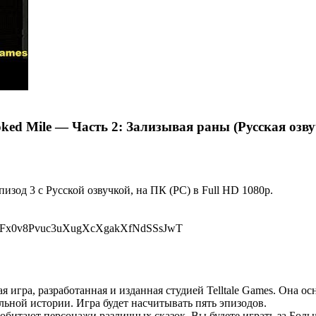
ked Mile — Часть 2: Зализывая раны (Русская озву
зод 3 с Русской озвучкой, на ПК (PC) в Full HD 1080p.
tPLscFx0v8Pvuc3uXugXcXgakXfNdSSsJwT
игра, разработанная и изданная студией Telltale Games. Она осн
ьной истории. Игра будет насчитывать пять эпизодов.
обитают персонажи различных сказок. Вы будете играть за Боль