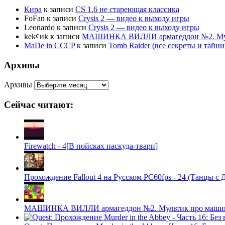
Кира
к записи
CS 1.6 не стареющая классика
FoFan
к записи
Crysis 2 — видео к выходу игры
Leonardo
к записи
Crysis 2 — видео к выходу игры
kek¢иk
к записи
МАШИНКА ВИЛЛИ армагеддон №2. Муль
MaDe in CCCP
к записи
Tomb Raider (все секреты и тай
Архивы
Архивы
Сейчас читают:
Firewatch - 4[В пойсках паскуда-твари]
Прохождение Fallout 4 на Русском PС60fps - 24 (Танцы с 
МАШИНКА ВИЛЛИ армагеддон №2. Мультик про машинк