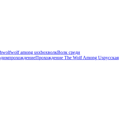
h
wolf
wolf among us
xbox
волк
Волк среди
одим
прохождение
Прохождение The Wolf Among Us
русская