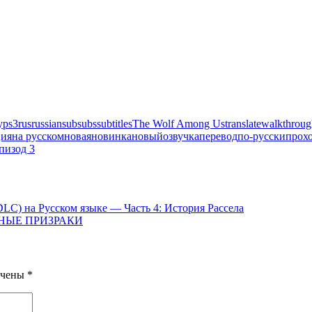
y
ps3
rus
russian
sub
subs
subtitles
The Wolf Among Us
translate
walkthroug
ция
на русском
новая
новинка
новый
озвучка
перевод
по-русски
прох
пизод 3
DLC) на Русском языке — Часть 4: История Рассела
ННЫЕ ПРИЗРАКИ
ечены
*