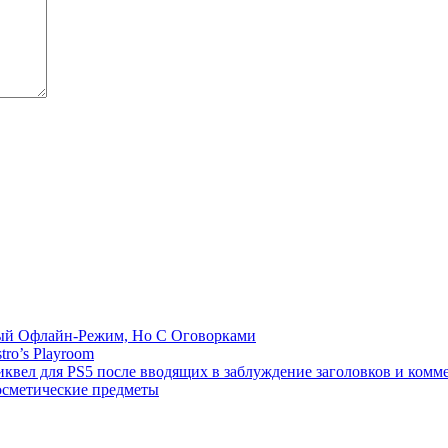
емый Офлайн-Режим, Но С Оговорками
tro’s Playroom
иквел для PS5 после вводящих в заблуждение заголовков и комм
осметические предметы