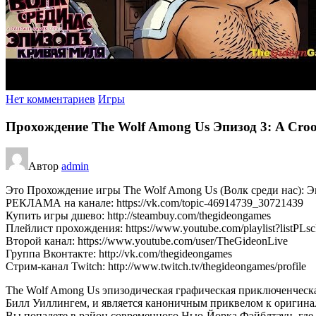
Нет комментариев
Игры
Прохождение The Wolf Among Us Эпизод 3: A Croo
Автор
admin
Это Прохождение игры The Wolf Among Us (Волк среди нас): Эпи
РЕКЛАМА на канале: https://vk.com/topic-46914739_30721439
Купить игры дшево: http://steambuy.com/thegideongames
Плейлист прохождения: https://www.youtube.com/playlist?lis
Второй канал: https://www.youtube.com/user/TheGideonLive
Группа Вконтакте: http://vk.com/thegideongames
Стрим-канал Twitch: http://www.twitch.tv/thegideongames/profile
The Wolf Among Us эпизодическая графическая приключенческая 
Билл Уиллингем, и является каноничным приквелом к оригинал
Вы попадете в район современного Нью-Йорка Фэйблтаун, где 