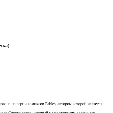
чка)
ована на серии комиксов Fables, автором которой является
шого Серого волка, который на протяжении долгих лет