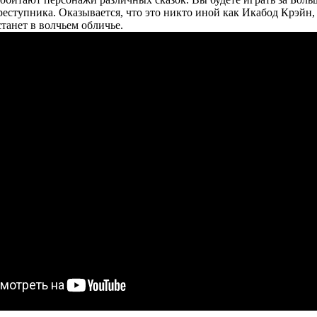
преступника. Оказывается, что это никто иной как Икабод Крэйн,
станет в волчьем обличье.