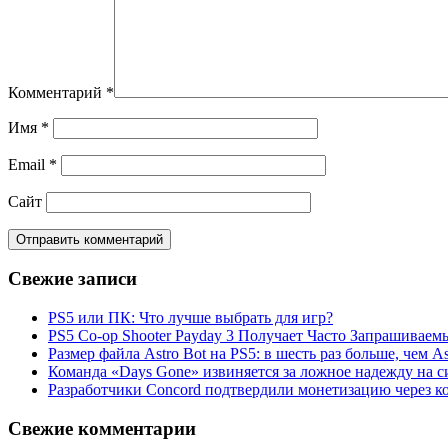
Комментарий
*
Имя
*
Email
*
Сайт
Свежие записи
PS5 или ПК: Что лучше выбрать для игр?
PS5 Co-op Shooter Payday 3 Получает Часто Запрашива
Размер файла Astro Bot на PS5: в шесть раз больше, чем As
Команда «Days Gone» извиняется за ложное надежду на с
Разработчики Concord подтвердили монетизацию через к
Свежие комментарии