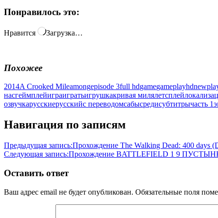
Понравилось это:
Нравится
Загрузка…
Похожее
2014
A Crooked Mile
among
episode 3
full hd
game
gameplay
hd
new
pla
нас
геймплей
игра
играть
игрушка
кривая миля
летсплей
локализа
озвучка
русские
русский
с переводом
сабы
среди
субтитры
часть 1
э
Навигация по записям
Предыдущая запись:
Прохождение The Walking Dead: 400 days (
Следующая запись:
Прохождение BATTLEFIELD 1 9 ПУСТЫ
Оставить ответ
Ваш адрес email не будет опубликован.
Обязательные поля пом