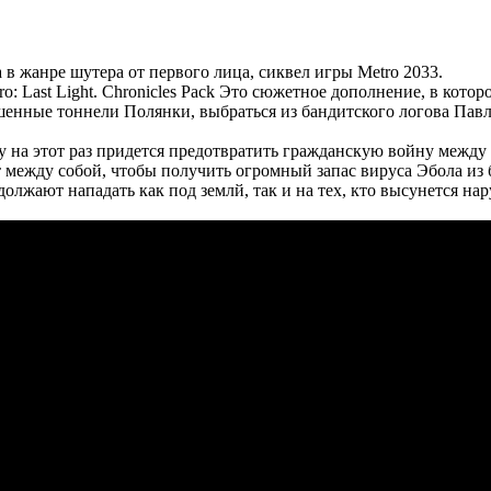
а в жанре шутера от первого лица, сиквел игры Metro 2033.
: Last Light. Chronicles Pack Это сюжетное дополнение, в котор
енные тоннели Полянки, выбраться из бандитского логова Павло
ому на этот раз придется предотвратить гражданскую войну межд
между собой, чтобы получить огромный запас вируса Эбола из 
одолжают нападать как под землй, так и на тех, кто высунется 