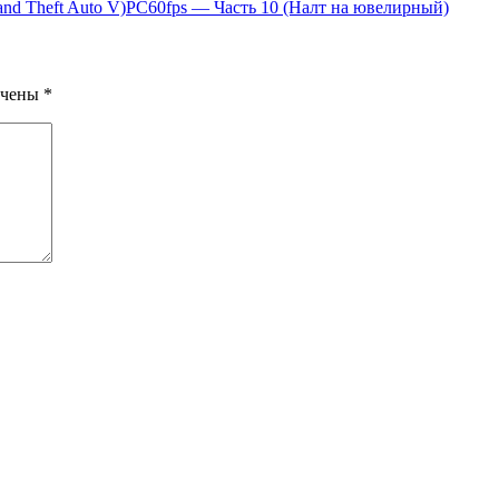
nd Theft Auto V)PС60fps — Часть 10 (Налт на ювелирный)
ечены
*