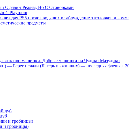
емый Офлайн-Режим, Но С Оговорками
tro’s Playroom
иквел для PS5 после вводящих в заблуждение заголовков и комм
осметические предметы
тик про машинки. Добрые машинки на Чудики Мачудики
ники) — Берег печали (Лагерь выживших) — последняя флешка. 2
 дуб
ки и гробницы)