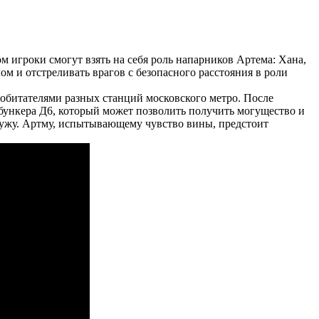
ом игроки смогут взять на себя роль напарников Артема: Хана,
м и отстреливать врагов с безопасного расстояния в роли
у обитателями разных станций московского метро. После
бункера Д6, который может позволить получить могущество и
наружу. Артму, испытывающему чувство вины, предстоит