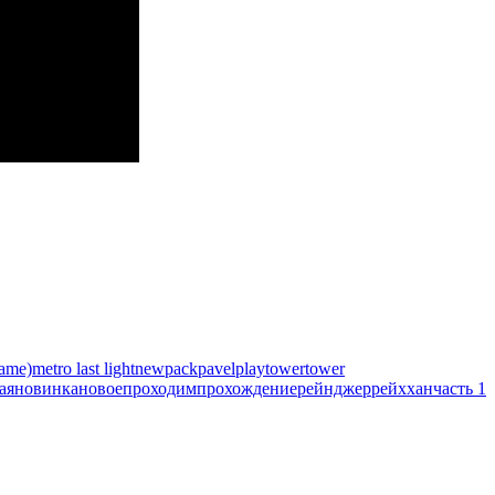
ame)
metro last light
new
pack
pavel
play
tower
tower
ая
новинка
новое
проходим
прохождение
рейнджер
рейх
хан
часть 1