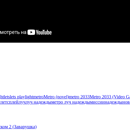
ght
lets
lets play
light
metro
Metro (novel)
metro 2033
Metro 2033 (Video G
е
летсплей
луч
луч надежды
метро луч надежды
миссии
надежды
нов
ском 2 (Заварушка)