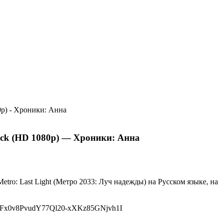
Pack (HD 1080p) — Хроники: Анна
tro: Last Light (Метро 2033: Луч надежды) на Русском языке, на
PLscFx0v8PvudY77Ql20-xXKz85GNjvh1I