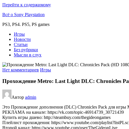
Перейти к содержимому
Всё о Sony Playstation
PS3, PS4. PS5, PS games
Игры
Новости
Статьи
Без рубрики
Мысли в слух
Нет комментариев
Игры
Прохождение Metro: Last Light DLC: Chronicles 
Автор
admin
Это Прохождение дополнения (DLC) Chronicles Pack для игры Me
РЕКЛАМА на канале: https://vk.com/topic-46914739_30721439
Купить игры дшево: http://steambuy.com/thegideongames
Плейлист прохождения: https://www.youtube.com/playlist?list
Второй канал: https://www.youtube.com/user/TheGideonLive