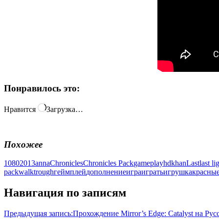
Понравилось это:
Нравится
Загрузка…
Похожее
1080
2013
anna
Chronicles
Chronicles Pack
gameplay
hd
khan
Last
last li
pack
walktrough
геймплей
дополнение
игра
играть
игрушка
красны
Навигация по записям
Предыдущая запись:
Прохождение Mirror’s Edge: Catalyst на Рус