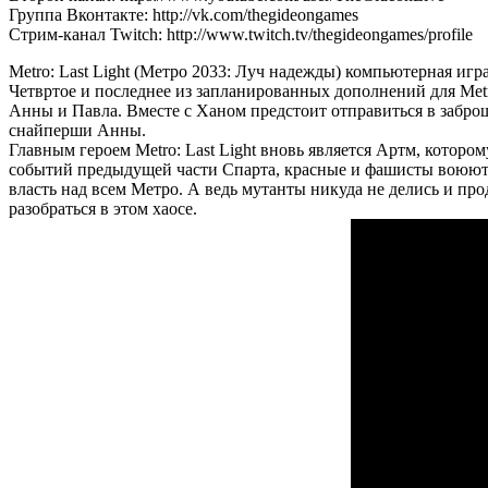
Группа Вконтакте: http://vk.com/thegideongames
Стрим-канал Twitch: http://www.twitch.tv/thegideongames/profile
Metro: Last Light (Метро 2033: Луч надежды) компьютерная игр
Четвртое и последнее из запланированных дополнений для Metro
Анны и Павла. Вместе с Ханом предстоит отправиться в заброш
снайперши Анны.
Главным героем Metro: Last Light вновь является Артм, котор
событий предыдущей части Спарта, красные и фашисты воюют 
власть над всем Метро. А ведь мутанты никуда не делись и пр
разобраться в этом хаосе.