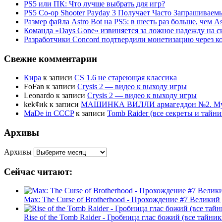
PS5 или ПК: Что лучше выбрать для игр?
PS5 Co-op Shooter Payday 3 Получает Часто Запрашива
Размер файла Astro Bot на PS5: в шесть раз больше, чем As
Команда «Days Gone» извиняется за ложное надежду на с
Разработчики Concord подтвердили монетизацию через к
Свежие комментарии
Кира
к записи
CS 1.6 не стареющая классика
FoFan
к записи
Crysis 2 — видео к выходу игры
Leonardo
к записи
Crysis 2 — видео к выходу игры
kek¢иk
к записи
МАШИНКА ВИЛЛИ армагеддон №2. Муль
MaDe in CCCP
к записи
Tomb Raider (все секреты и тай
Архивы
Архивы
Сейчас читают:
Max: The Curse of Brotherhood - Прохождение #7 Великий
Rise of the Tomb Raider - Гробница глас божий (все тайни