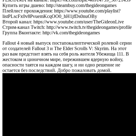
Купить игры дшево: http://steambuy.com/thegideongames
Плейлист прохождения: https://www.youtube.com/playlist?
listPLscFx0v8PvuemKcqOO0_hH1jfDs0nuOBy
Второй канал: https://www.youtube.com/user/TheGideonLive
Стрим-канал Twitch: http://www.twitch.tv/thegideongames/profile
Группа Вконтакте: http://vk.com/thegideongames
Fallout 4 новый выпуск постапокалиптической ролевой серии
от создателей Fallout 3 и The Elder Scrolls V: Skyrim. На этот
раз вам предстоит взять на себя роль жителя Убежища 111. В
жестоком и циничном мире, пережившем ядерную войну,
опасности таятся на каждом шагу, и ни одно решение не
остается без последствий. Добро пожаловать домой.