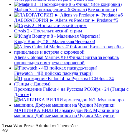
Мафия 3 - Прохождение # 6 Финал (Все концовки)
ЛАБОРАТОРИЯ ► Aliens vs Predator ► Predator #5
Crysis 2 - Ностальгический стрим
King's Bounty # 8 - Маленькая Черепаха!
Aliens Colonial Marines #10 Финал! Битва за корабль
пришельцев и встреча с королевой
Firewatch - 4[В пойсках паскуда-твари]
Прохождение Fallout 4 на Русском PС60fps - 24 (Танцы с
Дансом)
МАШИНКА ВИЛЛИ армагеддон №2. Мультик про
машинки. Добрые машинки на Чудики Мачудики
Тема WordPress: Admiral от ThemeZee.
%d