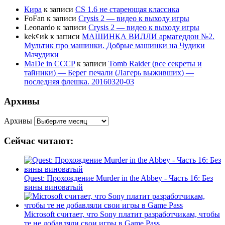
Кира
к записи
CS 1.6 не стареющая классика
FoFan
к записи
Crysis 2 — видео к выходу игры
Leonardo
к записи
Crysis 2 — видео к выходу игры
kek¢иk
к записи
МАШИНКА ВИЛЛИ армагеддон №2.
Мультик про машинки. Добрые машинки на Чудики
Мачудики
MaDe in CCCP
к записи
Tomb Raider (все секреты и
тайники) — Берег печали (Лагерь выживших) —
последняя флешка. 20160320-03
Архивы
Архивы
Сейчас читают:
Quest: Прохождение Murder in the Abbey - Часть 16: Без
вины виноватый
Microsoft считает, что Sony платит разработчикам, чтобы
те не добавляли свои игры в Game Pass