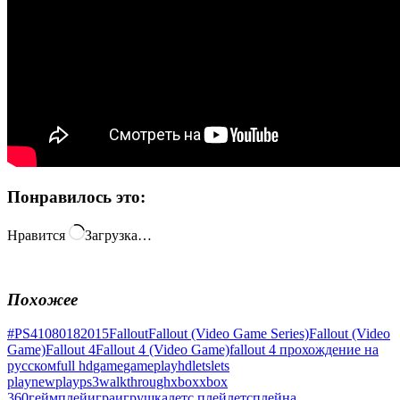
Понравилось это:
Нравится
Загрузка…
Похожее
#PS4
1080
18
2015
Fallout
Fallout (Video Game Series)
Fallout (Video
Game)
Fallout 4
Fallout 4 (Video Game)
fallout 4 прохождение на
русском
full hd
game
gameplay
hd
lets
lets
play
new
play
ps3
walkthrough
xbox
xbox
360
геймплей
игра
игрушка
летс плей
летсплей
на