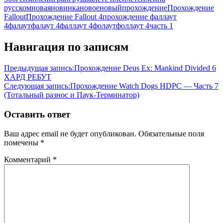
русском
новая
новинка
новое
новый
прохождение
Прохождение
Fallout
Прохождение Fallout 4
прохождение фаллаут
4
фалаут
фалаут 4
фаллаут 4
фолаут
фоллаут 4
часть 1
Навигация по записям
Предыдущая запись:
Прохождение Deus Ex: Mankind Divided 6
ХАРД РЕБУТ
Следующая запись:
Прохождение Watch Dogs HDPC — Часть 7
(Тотальный разнос и Паук-Терминатор)
Оставить ответ
Ваш адрес email не будет опубликован.
Обязательные поля
помечены
*
Комментарий
*