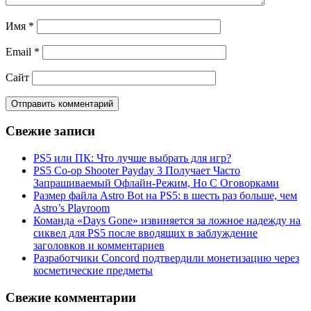
Имя
*
Email
*
Сайт
Свежие записи
PS5 или ПК: Что лучше выбрать для игр?
PS5 Co-op Shooter Payday 3 Получает Часто
Запрашиваемый Офлайн-Режим, Но С Оговорками
Размер файла Astro Bot на PS5: в шесть раз больше, чем
Astro’s Playroom
Команда «Days Gone» извиняется за ложное надежду на
сиквел для PS5 после вводящих в заблуждение
заголовков и комментариев
Разработчики Concord подтвердили монетизацию через
косметические предметы
Свежие комментарии