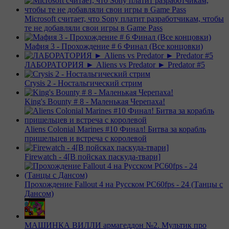
Microsoft считает, что Sony платит разработчикам, чтобы
те не добавляли свои игры в Game Pass
Мафия 3 - Прохождение # 6 Финал (Все концовки)
ЛАБОРАТОРИЯ ► Aliens vs Predator ► Predator #5
Crysis 2 - Ностальгический стрим
King's Bounty # 8 - Маленькая Черепаха!
Aliens Colonial Marines #10 Финал! Битва за корабль
пришельцев и встреча с королевой
Firewatch - 4[В пойсках паскуда-твари]
Прохождение Fallout 4 на Русском PС60fps - 24 (Танцы с
Дансом)
МАШИНКА ВИЛЛИ армагеддон №2. Мультик про