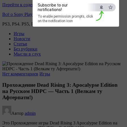
Перейти к содержимому
Subscribe to our
notifications!
Всё о Sony Playstation
To enable permission prompts, click
on the notification icon
PS3, PS4. PS5, PS games
Игры
Новости
Статьи
Без рубрики
Мысли в слух
Нет комментариев
Игры
Прохождение Dead Rising 3: Apocalypse Edition
на Русском HDPC — Часть 1 (Велкам ту
Афтерпати!)
Автор
admin
Это Прохождение игры Dead Rising 3 Apocalypse Edition на