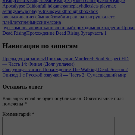
Rising
Dead Rising 3
Dead Rising 3 (Video Game)
Dead Rising 3
Apocalypse Edition
full hd
game
gameplay
hd
lets
lets play
max
settings
new
pc
play
ps3
rising
walkthrough
xbox
xbox
one
выживание
геймплей
зомби
игра
играть
игрушка
летс
плей
летсплей
миссии
мясо
на
русском
новая
новинка
новое
новый
проходим
прохождение
Прохо
Dead Rising
Прохождение Dead Rising 3
угар
часть 1
Навигация по записям
Предыдущая запись:
Прохождение Murdered: Soul Suspect HD
— Часть 14: Финал (Долг уплачен)
Следующая запись:
Прохождение The Walking Dead: Season 2
Эпизод 1 с Русской озвучкой — Часть 2: Сумасшедший мир
Оставить ответ
Ваш адрес email не будет опубликован.
Обязательные поля
помечены
*
Комментарий
*