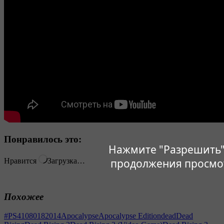
Понравилось это:
Нажмите "Разрешить"
продолжения просмо
Нравится
Загрузка…
Похожее
#PS4
1080
18
2014
Apocalypse
Apocalypse Edition
dead
Dead