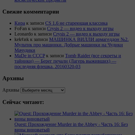
Свежие комментарии
Кира
к записи
CS 1.6 не стареющая классика
FoFan
к записи
Crysis 2 — видео к выходу игры
Leonardo
к записи
Crysis 2 — видео к выходу игры
kek¢иk
к записи
МАШИНКА ВИЛЛИ армагеддон №2.
Мультик про машинки. Добрые машинки на Чудики
Мачудики
MaDe in CCCP
к записи
Tomb Raider (все секреты и
тайники) — Берег печали (Лагерь выживших) —
последняя флешка. 20160320-03
Архивы
Архивы
Сейчас читают:
Quest: Прохождение Murder in the Abbey - Часть 16: Без
вины виноватый