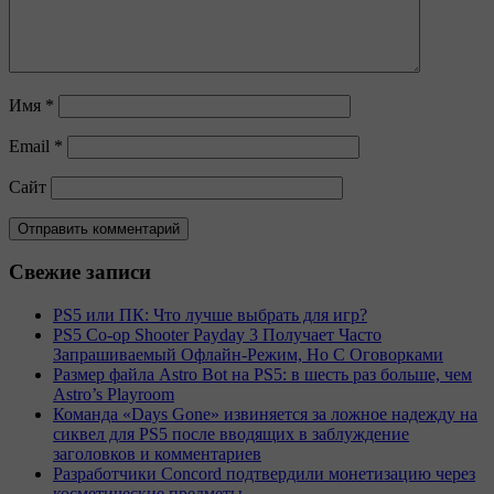
Имя
*
Email
*
Сайт
Свежие записи
PS5 или ПК: Что лучше выбрать для игр?
PS5 Co-op Shooter Payday 3 Получает Часто
Запрашиваемый Офлайн-Режим, Но С Оговорками
Размер файла Astro Bot на PS5: в шесть раз больше, чем
Astro’s Playroom
Команда «Days Gone» извиняется за ложное надежду на
сиквел для PS5 после вводящих в заблуждение
заголовков и комментариев
Разработчики Concord подтвердили монетизацию через
косметические предметы