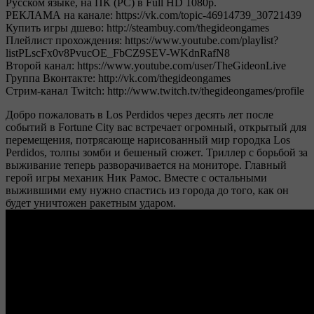
Русском языке, на ПК (PC) в Full HD 1080p.
РЕКЛАМА на канале: https://vk.com/topic-46914739_30721439
Купить игры дшево: http://steambuy.com/thegideongames
Плейлист прохождения: https://www.youtube.com/playlist?
listPLscFx0v8PvucOE_FbCZ9SEV-WKdnRafN8
Второй канал: https://www.youtube.com/user/TheGideonLive
Группа Вконтакте: http://vk.com/thegideongames
Стрим-канал Twitch: http://www.twitch.tv/thegideongames/profile
Добро пожаловать в Los Perdidos через десять лет после
событий в Fortune City вас встречает огромный, открытый для
перемещения, потрясающе нарисованный мир городка Los
Perdidos, толпы зомби и бешеный сюжет. Триллер с борьбой за
выживание теперь разворачивается на мониторе. Главный
герой игры механик Ник Рамос. Вместе с остальными
выжившими ему нужно спастись из города до того, как он
будет уничтожен ракетным ударом.