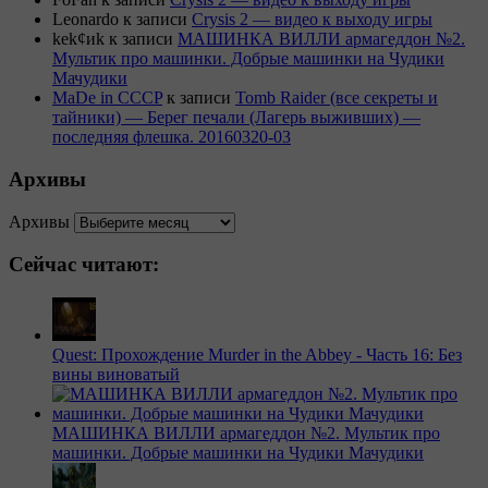
Leonardo
к записи
Crysis 2 — видео к выходу игры
kek¢иk
к записи
МАШИНКА ВИЛЛИ армагеддон №2.
Мультик про машинки. Добрые машинки на Чудики
Мачудики
MaDe in CCCP
к записи
Tomb Raider (все секреты и
тайники) — Берег печали (Лагерь выживших) —
последняя флешка. 20160320-03
Архивы
Архивы
Сейчас читают:
Quest: Прохождение Murder in the Abbey - Часть 16: Без
вины виноватый
МАШИНКА ВИЛЛИ армагеддон №2. Мультик про
машинки. Добрые машинки на Чудики Мачудики