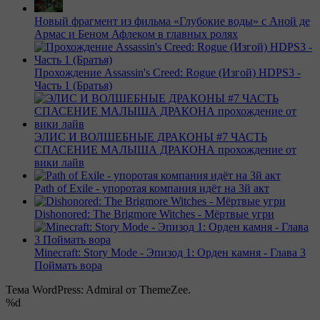
Новый фрагмент из фильма «Глубокие воды» с Аной де
Армас и Беном Афлеком в главных ролях
Прохождение Assassin's Creed: Rogue (Изгой) HDPS3 -
Часть 1 (Братья)
ЭЛИС И ВОЛШЕБНЫЕ ДРАКОНЫ #7 ЧАСТЬ
СПАСЕНИЕ МАЛЫША ДРАКОНА прохождение от
вики лайв
Path of Exile - упоротая компания идёт на 3й акт
Dishonored: The Brigmore Witches - Мёртвые угри
Minecraft: Story Mode - Эпизод 1: Орден камня - Глава 3
Поймать вора
Тема WordPress: Admiral от ThemeZee.
%d