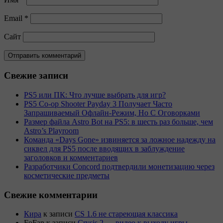
Email
*
Сайт
Свежие записи
PS5 или ПК: Что лучше выбрать для игр?
PS5 Co-op Shooter Payday 3 Получает Часто
Запрашиваемый Офлайн-Режим, Но С Оговорками
Размер файла Astro Bot на PS5: в шесть раз больше, чем
Astro’s Playroom
Команда «Days Gone» извиняется за ложное надежду на
сиквел для PS5 после вводящих в заблуждение
заголовков и комментариев
Разработчики Concord подтвердили монетизацию через
косметические предметы
Свежие комментарии
Кира
к записи
CS 1.6 не стареющая классика
FoFan
к записи
Crysis 2 — видео к выходу игры