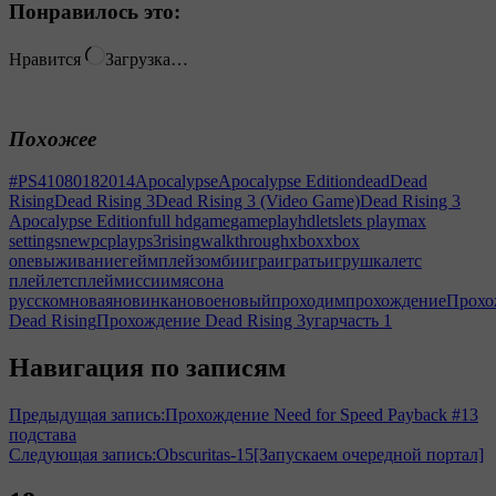
Понравилось это:
Нравится
Загрузка…
Похожее
#PS4
1080
18
2014
Apocalypse
Apocalypse Edition
dead
Dead
Rising
Dead Rising 3
Dead Rising 3 (Video Game)
Dead Rising 3
Apocalypse Edition
full hd
game
gameplay
hd
lets
lets play
max
settings
new
pc
play
ps3
rising
walkthrough
xbox
xbox
one
выживание
геймплей
зомби
игра
играть
игрушка
летс
плей
летсплей
миссии
мясо
на
русском
новая
новинка
новое
новый
проходим
прохождение
Прохо
Dead Rising
Прохождение Dead Rising 3
угар
часть 1
Навигация по записям
Предыдущая запись:
Прохождение Need for Speed Payback #13
подстава
Следующая запись:
Obscuritas-15[Запускаем очередной портал]