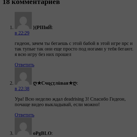
18 комментариев
}{РIIIиЙ
:
в 22:29
гидеон, зачем ты бегаешь с этой бабой в этой игре npc и
так тупые так они еще просто под ногами у тебя бегают.
я всю игру без них прошел
Ответить
ღ★Счɋϛҭлùвая★ღ
:
в 22:38
Ура! Всю неделю ждал deadrising 3! Спасибо Гидеон,
почаще видео выкладывай, если можно!
Ответить
oPgBLO
: