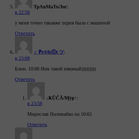
ТрАвМаТоЛог
:
в 22:58
у меня точно такаяже херня была с машиной
Ответить
♂ ℙe®feⒸt ツ
:
в 23:08
Блин. 10:00 Ник такой няшный)))))))))
Ответить
↓ҜŨČÃ/Ӎỳр↑
:
в 23:58
Мирослав Наливайко на 10:02
Ответить