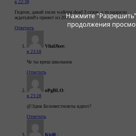
в 22:38
Гидеон, давай пили walking dead 3 сезон, а то надоело
Нажмите "Разрешить"
ждать)nnP.s привет из 2015!
продолжения просмо
Ответить
VitalJkee
:
в 23:18
Че ты вреш школьник
Ответить
oPgBLO
:
в 23:28
@Эдик Беломестновты идиот?
Ответить
Kizill
: