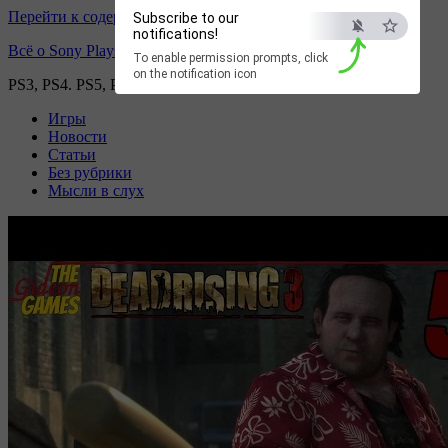
Перейти к содержимому
Subscribe to our
notifications!
Всё о Sony Playstation
To enable permission prompts, click
on the notification icon
PS3, PS4. PS5, PS games
Игры
Новости
Статьи
Без рубрики
Мысли в слух