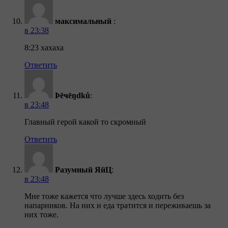
максимальный
:
в 23:38
8:23 хахаха
Ответить
Þēҹēŋԁků
:
в 23:48
Главный герой какой то скромный
Ответить
Разумный ЯйЦ
:
в 23:48
Мне тоже кажется что лучше здесь ходить без
напарников. На них и еда тратится и переживаешь за
них тоже.