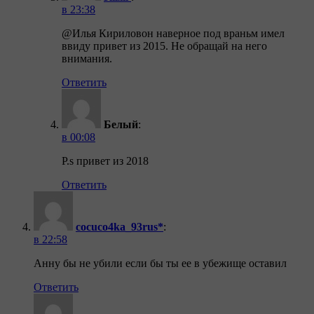
в 23:38
@Илья Кириловон наверное под враньм имел
ввиду привет из 2015. Не обращай на него
внимания.
Ответить
Белый
:
в 00:08
P.s привет из 2018
Ответить
cocuco4ka_93rus*
:
в 22:58
Анну бы не убили если бы ты ее в убежище оставил
Ответить