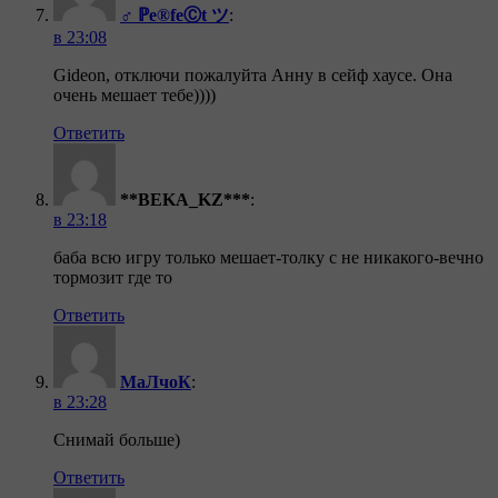
♂ ℙe®feⒸt ツ
:
в 23:08
Gideon, отключи пожалуйта Анну в сейф хаусе. Она
очень мешает тебе))))
Ответить
**BEKA_KZ***
:
в 23:18
баба всю игру только мешает-толку с не никакого-вечно
тормозит где то
Ответить
МаЛчоК
:
в 23:28
Снимай больше)
Ответить