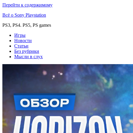
Перейти к содержимому
Всё о Sony Playstation
PS3, PS4. PS5, PS games
Игры
Новости
Статьи
Без рубрики
Мысли в слух