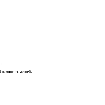
о.
5 намного заметней.