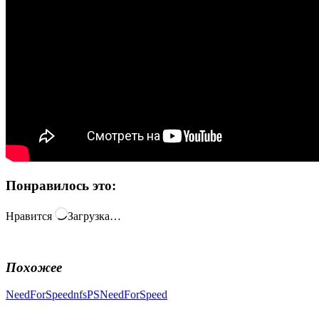
Понравилось это:
Нравится
Загрузка…
Похожее
NeedForSpeed
nfs
PSNeedForSpeed