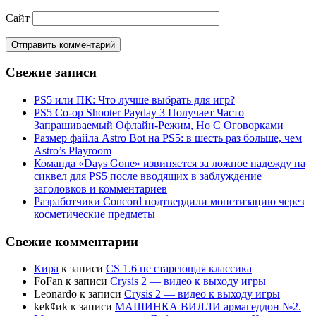
Сайт
Свежие записи
PS5 или ПК: Что лучше выбрать для игр?
PS5 Co-op Shooter Payday 3 Получает Часто
Запрашиваемый Офлайн-Режим, Но С Оговорками
Размер файла Astro Bot на PS5: в шесть раз больше, чем
Astro’s Playroom
Команда «Days Gone» извиняется за ложное надежду на
сиквел для PS5 после вводящих в заблуждение
заголовков и комментариев
Разработчики Concord подтвердили монетизацию через
косметические предметы
Свежие комментарии
Кира
к записи
CS 1.6 не стареющая классика
FoFan
к записи
Crysis 2 — видео к выходу игры
Leonardo
к записи
Crysis 2 — видео к выходу игры
kek¢иk
к записи
МАШИНКА ВИЛЛИ армагеддон №2.