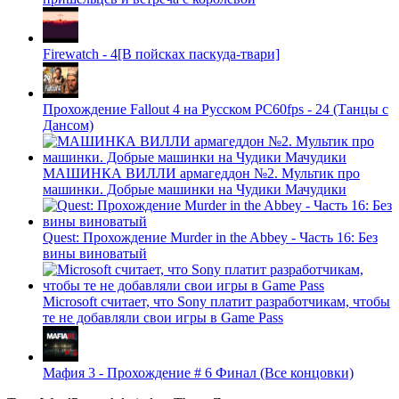
Firewatch - 4[В пойсках паскуда-твари]
Прохождение Fallout 4 на Русском PС60fps - 24 (Танцы с
Дансом)
МАШИНКА ВИЛЛИ армагеддон №2. Мультик про
машинки. Добрые машинки на Чудики Мачудики
Quest: Прохождение Murder in the Abbey - Часть 16: Без
вины виноватый
Microsoft считает, что Sony платит разработчикам, чтобы
те не добавляли свои игры в Game Pass
Мафия 3 - Прохождение # 6 Финал (Все концовки)