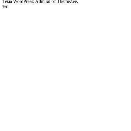
Тема WordPress: Admiral от ThemeZee.
%d