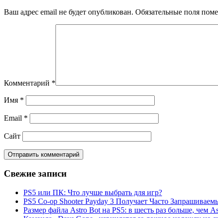
Ваш адрес email не будет опубликован.
Обязательные поля пом
Комментарий
*
Имя
*
Email
*
Сайт
Свежие записи
PS5 или ПК: Что лучше выбрать для игр?
PS5 Co-op Shooter Payday 3 Получает Часто Запрашива
Размер файла Astro Bot на PS5: в шесть раз больше, чем As