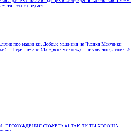
иквел для PS5 после вводящих в заблуждение заголовков и комм
осметические предметы
тик про машинки. Добрые машинки на Чудики Мачудики
ники) — Берег печали (Лагерь выживших) — последняя флешка. 2
ИМ | ПРОХОЖДЕНИЯ СЮЖЕТА #1 ТАК ЛИ ТЫ ХОРОША