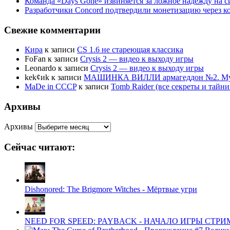
Команда «Days Gone» извиняется за ложное надежду на с
Разработчики Concord подтвердили монетизацию через к
Свежие комментарии
Кира
к записи
CS 1.6 не стареющая классика
FoFan
к записи
Crysis 2 — видео к выходу игры
Leonardo
к записи
Crysis 2 — видео к выходу игры
kek¢иk
к записи
МАШИНКА ВИЛЛИ армагеддон №2. Муль
MaDe in CCCP
к записи
Tomb Raider (все секреты и тай
Архивы
Архивы
Сейчас читают:
Dishonored: The Brigmore Witches - Мёртвые угри
NEED FOR SPEED: PAYBACK - НАЧАЛО ИГРЫ СТР