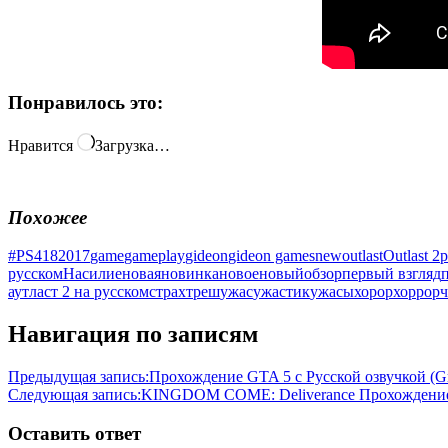
Понравилось это:
Нравится
Загрузка…
Похожее
#PS4
18
2017
game
gameplay
gideon
gideon games
new
outlast
Outlast 2
p
русском
Насилие
новая
новинка
новое
новый
обзор
первый взгляд
аутласт 2 на русском
страх
треш
ужас
ужастик
ужасы
хорор
хоррор
ч
Навигация по записям
Предыдущая запись:
Прохождение GTA 5 с Русской озвучкой (G
Следующая запись:
KINGDOM COME: Deliverance Прохожден
Оставить ответ