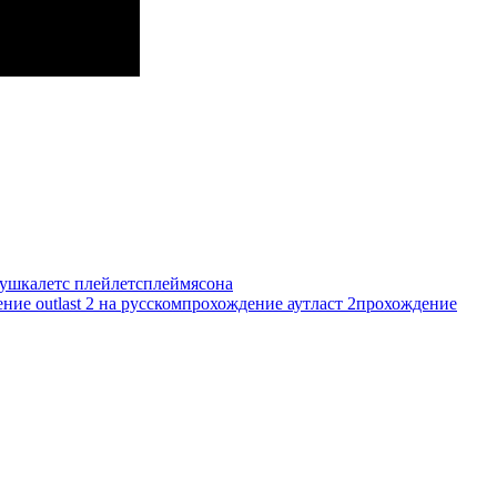
рушка
летс плей
летсплей
мясо
на
ние outlast 2 на русском
прохождение аутласт 2
прохождение