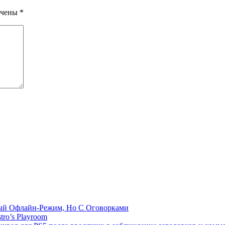
ечены
*
емый Офлайн-Режим, Но С Оговорками
tro’s Playroom