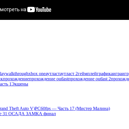
lay
walkthrough
xbox one
аутласт
аутласт 2
геймплей
графика
игра
иг
пк
прохождение
прохождение outlast
прохождение outlast 2
прохожде
асть 1
Экшены
rand Theft Auto V)PС60fps — Часть 17 (Мистер Малина)
ие 31 ОСАДА ЗАМКА финал