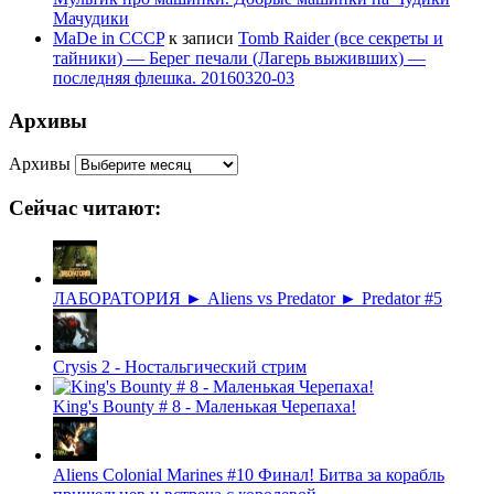
Мачудики
MaDe in CCCP
к записи
Tomb Raider (все секреты и
тайники) — Берег печали (Лагерь выживших) —
последняя флешка. 20160320-03
Архивы
Архивы
Сейчас читают:
ЛАБОРАТОРИЯ ► Aliens vs Predator ► Predator #5
Crysis 2 - Ностальгический стрим
King's Bounty # 8 - Маленькая Черепаха!
Aliens Colonial Marines #10 Финал! Битва за корабль