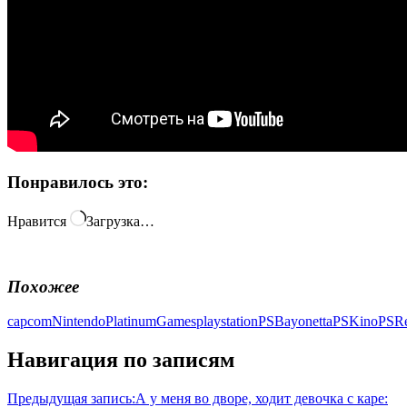
Понравилось это:
Нравится
Загрузка…
Похожее
capcom
Nintendo
PlatinumGames
playstation
PSBayonetta
PSKino
PSRe
Навигация по записям
Предыдущая запись:
А у меня во дворе, ходит девочка с каре: