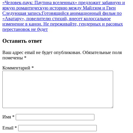
«Человек-паук: Паутина вселенных» предложит забавную и
яркую романтическую историю между Майлзом и Гвен
Следующая запись:
Готовящийся анимационный фильм по
«Аватару», повелителю стихий, внесет колоссальное
изменение в канон. Не переживайте, гендерных и расовых
перестановок не будет
Оставить ответ
Ваш адрес email не будет опубликован.
Обязательные поля
помечены
*
Комментарий
*
Имя
*
Email
*