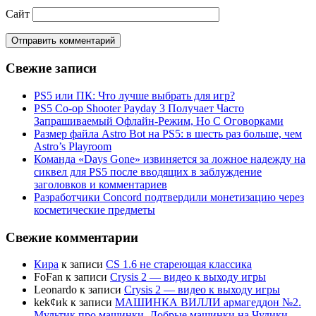
Сайт
Свежие записи
PS5 или ПК: Что лучше выбрать для игр?
PS5 Co-op Shooter Payday 3 Получает Часто
Запрашиваемый Офлайн-Режим, Но С Оговорками
Размер файла Astro Bot на PS5: в шесть раз больше, чем
Astro’s Playroom
Команда «Days Gone» извиняется за ложное надежду на
сиквел для PS5 после вводящих в заблуждение
заголовков и комментариев
Разработчики Concord подтвердили монетизацию через
косметические предметы
Свежие комментарии
Кира
к записи
CS 1.6 не стареющая классика
FoFan
к записи
Crysis 2 — видео к выходу игры
Leonardo
к записи
Crysis 2 — видео к выходу игры
kek¢иk
к записи
МАШИНКА ВИЛЛИ армагеддон №2.
Мультик про машинки. Добрые машинки на Чудики