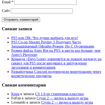
Email
*
Сайт
Свежие записи
PS5 или ПК: Что лучше выбрать для игр?
PS5 Co-op Shooter Payday 3 Получает Часто
Запрашиваемый Офлайн-Режим, Но С Оговорками
Размер файла Astro Bot на PS5: в шесть раз больше, чем
Astro’s Playroom
Команда «Days Gone» извиняется за ложное надежду на
сиквел для PS5 после вводящих в заблуждение
заголовков и комментариев
Разработчики Concord подтвердили монетизацию через
косметические предметы
Свежие комментарии
Кира
к записи
CS 1.6 не стареющая классика
FoFan
к записи
Crysis 2 — видео к выходу игры
Leonardo
к записи
Crysis 2 — видео к выходу игры