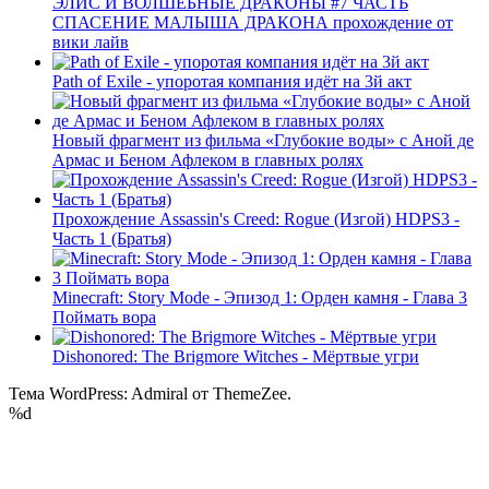
ЭЛИС И ВОЛШЕБНЫЕ ДРАКОНЫ #7 ЧАСТЬ
СПАСЕНИЕ МАЛЫША ДРАКОНА прохождение от
вики лайв
Path of Exile - упоротая компания идёт на 3й акт
Новый фрагмент из фильма «Глубокие воды» с Аной де
Армас и Беном Афлеком в главных ролях
Прохождение Assassin's Creed: Rogue (Изгой) HDPS3 -
Часть 1 (Братья)
Minecraft: Story Mode - Эпизод 1: Орден камня - Глава 3
Поймать вора
Dishonored: The Brigmore Witches - Мёртвые угри
Тема WordPress: Admiral от ThemeZee.
%d