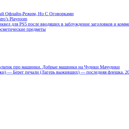
емый Офлайн-Режим, Но С Оговорками
tro’s Playroom
иквел для PS5 после вводящих в заблуждение заголовков и комм
осметические предметы
тик про машинки. Добрые машинки на Чудики Мачудики
ники) — Берег печали (Лагерь выживших) — последняя флешка. 2