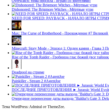
Overwatch: тима бросила - играю со зрителями!
Dishonored: The Brigmore Witches - Мёртвые угри
NEED FOR SPEED: PAYBACK - НАЧАЛО ИГРЫ СТР
Max: The Curse of Brotherhood - Прохождение #7 Великий
Minecraft: Story Mode - Эпизод 1: Орден камня - Глава 3 
Rise of the Tomb Raider - Гробница глас божий (все тайни
Deadpool на стриме
Painkiller - Stream 2 #AgentJoe
ПОСЛЕДНИЕ ПРИГОТОВЛЕНИЯ ► Jurassic World Evo
Очередное перенесение даты выхода "Baldur's Gate 3: Del
Тема WordPress: Admiral от ThemeZee.