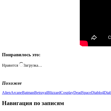
Понравилось это:
Нравится
Загрузка…
Похожее
Alien
Arcane
Batman
Betrayal
Blizzard
Cosplay
DeadSpace
Diablo4
Diab
Навигация по записям