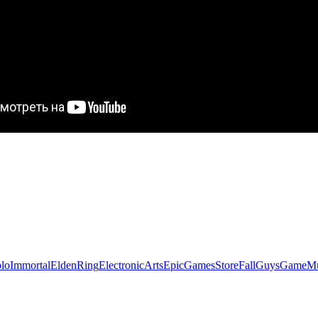
loImmortal
EldenRing
ElectronicArts
EpicGamesStore
FallGuys
GameMu