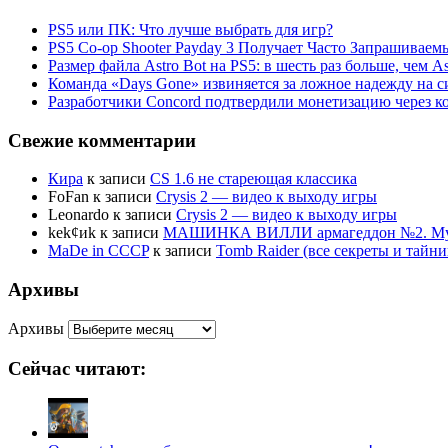
PS5 или ПК: Что лучше выбрать для игр?
PS5 Co-op Shooter Payday 3 Получает Часто Запрашива
Размер файла Astro Bot на PS5: в шесть раз больше, чем As
Команда «Days Gone» извиняется за ложное надежду на с
Разработчики Concord подтвердили монетизацию через к
Свежие комментарии
Кира
к записи
CS 1.6 не стареющая классика
FoFan
к записи
Crysis 2 — видео к выходу игры
Leonardo
к записи
Crysis 2 — видео к выходу игры
kek¢иk
к записи
МАШИНКА ВИЛЛИ армагеддон №2. Муль
MaDe in CCCP
к записи
Tomb Raider (все секреты и тай
Архивы
Архивы
Сейчас читают: