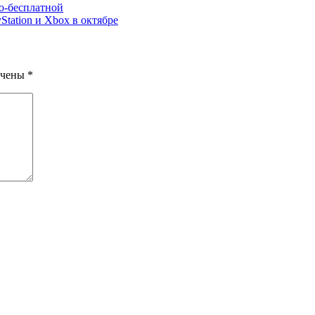
но-бесплатной
yStation и Xbox в октябре
ечены
*